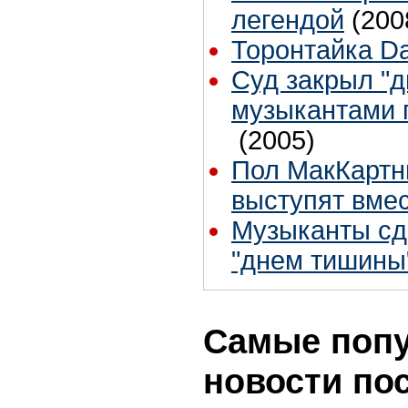
легендой
(200
Торонтайка Dai
Суд закрыл "д
музыкантами 
(2005)
Пол МакКартн
выступят вме
Музыканты сд
"днем тишины
Самые поп
новости по