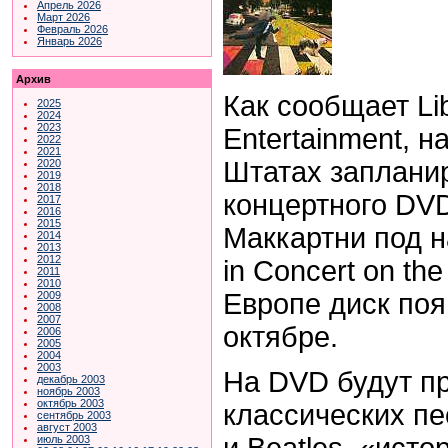
Апрель 2026
Март 2026
Февраль 2026
Январь 2026
Архив
Как сообщает
Li
2025
2024
2023
Entertainment
, н
2022
2021
Штатах заплани
2020
2019
2018
концертного
DV
2017
2016
2015
Маккартни под н
2014
2013
2012
in
Concert
on
the
2011
2010
Европе диск поя
2009
2008
2007
октябре.
2006
2005
2004
2003
На DVD будут п
декабрь 2003
ноябрь 2003
октябрь 2003
классических пе
сентябрь 2003
август 2003
и Beatles, «ист
июль 2003