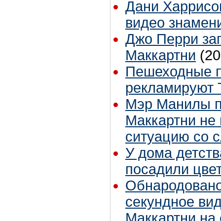
Дани Харрисо
видео знамени
Джо Перри за
Маккартни
(20
Пешеходные п
рекламируют T
Мэр Манилы п
Маккартни не
ситуацию со 
У дома детст
посадили цве
Обнародовано
секундное вид
Маккартни на 