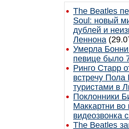
The Beatles п
Soul: новый м
дублей и неиз
Леннона
(29.0
Умерла Бонни
певице было 7
Ринго Старр о
встречу Пола 
туристами в 
Поклонники Б
Маккартни во 
видеозвонка 
The Beatles з