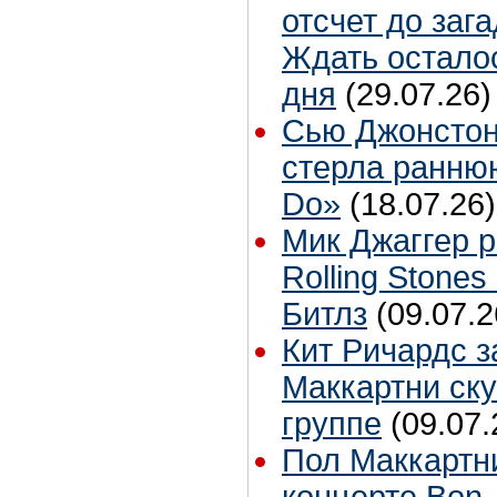
отсчет до заг
Ждать остало
дня
(29.07.26)
Сью Джонстон
стерла ранню
Do»
(18.07.26)
Мик Джаггер р
Rolling Stones
Битлз
(09.07.2
Кит Ричардс з
Маккартни ску
группе
(09.07.
Пол Маккартн
концерте Bon 