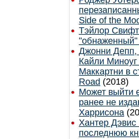
перезаписанн
Side of the Mo
Тэйлор Свифт
"обнаженный"
Джонни Депп,
Кайли Миноуг
Маккартни в с
Road
(2018)
Может выйти 
ранее не изд
Харрисона
(2
Хантер Дэвис
последнюю кн