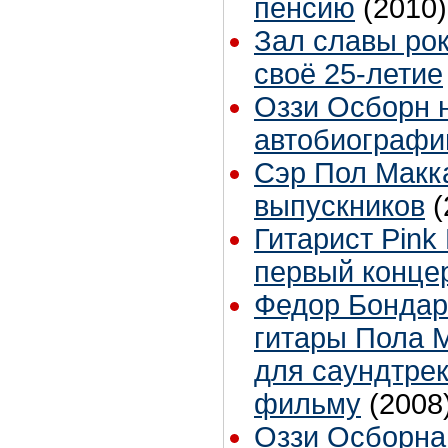
пенсию
(2010)
Зал славы рок
своё 25-летие
Оззи Осборн 
автобиограф
Сэр Пол Макк
выпускников
(
Гитарист Pink
первый конце
Федор Бондар
гитары Пола М
для саундтрек
фильму
(2008
Оззи Осборна