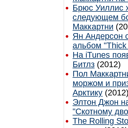
Брюс Уиллис х
следующем бо
Маккартни
(20
Ян Андерсон 
альбом "Thick 
На iTunes поя
Битлз
(2012)
Пол Маккартн
моржом и при
Арктику
(2012
Элтон Джон н
"Скотному дво
The Rolling S