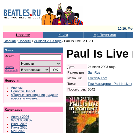
10.10. Мо
Новости
Книги
Мр.Поустман
Главная
/
Новости
/
24 июля 2003 года
/ Paul Is Live на DVD
Paul Is Live
Поиск
Искать:
Дата:
24 июля 2003 года
Советы
Vox populi
Разместил:
SamRus
Источник:
Livedaily.com
Новости
Тема:
Пол Маккартни - Paul Is Live 
Анонсы
Просмотры:
5542
Новости Usenet
«Перлы» телевидения, радио и
прессы о музыке…
Календарь
Август 2026
02
03
05
06
07
Июль 2026
Июнь 2026
Май 2026