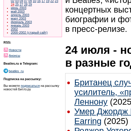
02
03
04
07
09
10
16
17
19
22
23
24
25
27
28
29
концертных выс
июнь 2003
май 2003
апрель 2003
биографии и фот
март 2003
февраль 2003
январь 2003
в пресс-релизе.
2002
2000-2002 (старый сайт)
RSS:
24 июля - н
Новости
Анонсы
в разные г
Beatles.ru в Telegram:
beatles_ru
Подписка на рассылку:
Британец слу
Вы можете
подписаться
на рассылку
новостей Битлз.ру
усилитель, «
Леннону
(2025
Умер Джордж 
Earring
(2025)
Роджер Уотер