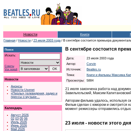
Новости
Книги
Главная
/
Новости
/
23 июля 2003 года
/ В сентябре состоится премьера документаль
В сентябре состоится прем
Поиск
Искать:
Дата:
23 июля 2003 года
Автор:
Corvin
Советы
Источник:
Beatles.ru
Vox populi
Тема:
Книги и фильмы Максима Кап
Новости
Просмотры:
5884
Анонсы
21 июля закончена работа над докумен
Новости Usenet
Завильгельский, Максим Капитановски
«Перлы» телевидения, радио и
прессы о музыке…
Авторам фильма удалось, используя ск
Фильм сделан с юмором и смотрится н
Календарь
момент режиссеры отправились отдыха
Август 2026
02
03
05
06
Июль 2026
23 июля - новости этого дн
Июнь 2026
Май 2026