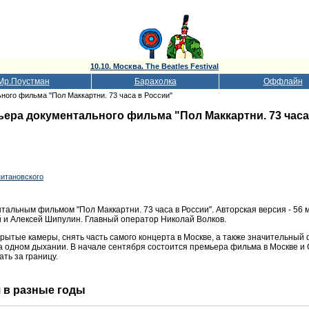
10.10. Москва. The Beatles Festival
Мр.Поустман
Барахолка
Оффлайн
ного фильма "Пол Маккартни. 73 часа в России"
ьера документального фильма "Пол Маккартни. 73 часа
итановского
тальным фильмом "Пол Маккартни. 73 часа в России". Авторская версия - 56
й и Алексей Шипулин. Главный оператор Николай Волков.
рытые камеры, снять часть самого концерта в Москве, а также значительный ф
а одном дыхании. В начале сентября состоится премьера фильма в Москве и
ть за границу.
я в разные годы