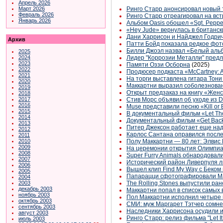
Апрель 2026
Март 2026
Ринго Старр анонсировал новый ту
Февраль 2026
Ринго Старр отреагировал на вст
Январь 2026
Альбом Oasis обошел «Sgt. Pepper
«Hey Jude» вернулась в британс
Дани Харрисон и Найджел Годрич 
Архив
Патти Бойд показала редкое фо
Билли Джоэл назвал «Белый аль
2025
2024
Лидер "Коррозии Металли" предло
2023
Памяти Оззи Осборна
(2025)
2022
Продюсер подкаста «McCartney: A 
2021
На торги выставлена гитара Тони
2020
Маккартни выразил соболезнован
2019
Открыт предзаказ на книгу «Жен
2018
2017
Стив Морс объявил об уходе из D
2016
Muse представили песню «Kill or 
2015
В документальный фильм «Let Th
2014
Документальный фильм «Get Back
2013
Питер Джексон работает еще над
2012
Карлос Сантана оправился после
2011
2010
Полу Маккартни — 80 лет: Элвис 
2009
На церемонии открытия Олимпиад
2008
Super Furry Animals обнародовал
2007
Исторический район Ливерпуля 
2006
Вышел клип Find My Way с Беком
2005
Папарацци сфотографировали Ма
2004
2003
The Rolling Stones выпустили ра
декабрь 2003
Маккартни попал в список самых 
ноябрь 2003
Пол Маккартни исполнил четыре 
октябрь 2003
СМИ: муж Маргарет Тэтчер сомне
сентябрь 2003
Наследники Харрисона осудили и
август 2003
Ринго Старр: релиз фильма "Let It
июль 2003