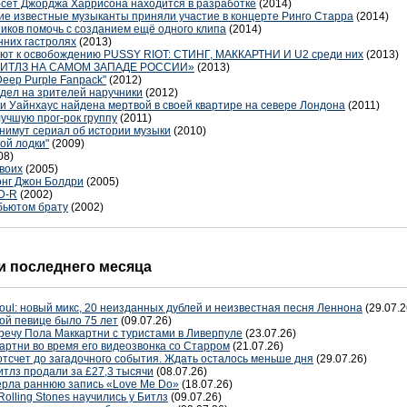
-сет Джорджа Харрисона находится в разработке
(2014)
ие известные музыканты приняли участие в концерте Ринго Старра
(2014)
иков помочь с созданием ещё одного клипа
(2014)
нних гастролях
(2013)
ают к освобождению PUSSY RIOT: СТИНГ, МАККАРТНИ И U2 среди них
(2013)
ИТЛЗ НА САМОМ ЗАПАДЕ РОССИИ»
(2013)
Deep Purple Fanpack"
(2012)
адел на зрителей наручники
(2012)
и Уайнхаус найдена мертвой в своей квартире на севере Лондона
(2011)
лучшую прог-рок группу
(2011)
снимут сериал об истории музыки
(2010)
ой лодки"
(2009)
08)
двоих
(2005)
онг Джон Болдри
(2005)
D-R
(2002)
бьютом брату
(2002)
 последнего месяца
oul: новый микс, 20 неизданных дублей и неизвестная песня Леннона
(29.07.2
ой певице было 75 лет
(09.07.26)
речу Пола Маккартни с туристами в Ливерпуле
(23.07.26)
артни во время его видеозвонка со Старром
(21.07.26)
отсчет до загадочного события. Ждать осталось меньше дня
(29.07.26)
тлз продали за £27,3 тысячи
(08.07.26)
терла раннюю запись «Love Me Do»
(18.07.26)
Rolling Stones научились у Битлз
(09.07.26)