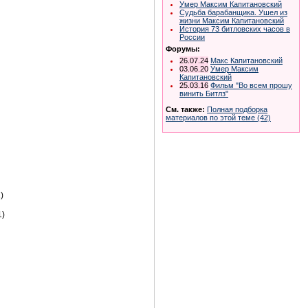
Умер Максим Капитановский
Судьба барабанщика. Ушел из
жизни Максим Капитановский
История 73 битловских часов в
России
Форумы:
26.07.24
Макс Капитановский
03.06.20
Умер Максим
Капитановский
25.03.16
Фильм "Во всем прошу
винить Битлз"
См. также:
Полная подборка
материалов по этой теме (42)
)
1)