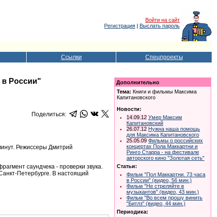
Войти на сайт
Регистрация
|
Выслать пароль
Ссылки
Спецпроекты
 в России"
Дополнительно
Тема:
Книги и фильмы Максима
Капитановского
Новости:
Поделиться:
14.09.12
Умер Максим
Капитановский
26.07.12
Нужна наша помощь
для Максима Капитановского
25.05.09
Фильмы о российских
концертах Пола Маккартни и
 минут. Режиссеры Дмитрий
Ринго Старра - на фестивале
авторского кино "Золотая сеть"
рагмент саундчека - проверки звука.
Статьи:
 Санкт-Петербурге. В настоящий
Фильм "Пол Маккартни. 73 часа
в России" (видео, 56 мин.)
Фильм "Не стреляйте в
музыкантов" (видео, 43 мин.)
Фильм "Во всем прошу винить
"Битлз" (видео, 44 мин.)
Периодика: