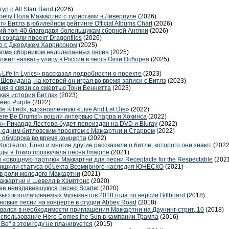
р с All Starr Band
(2026)
речу Пола Маккартни с туристами в Ливерпуле
(2026)
» Битлз в юбилейном рейтинге Official Albums Chart
(2026)
кий топ-40 благодаря болельщикам сборной Англии
(2026)
создали проект Dragonflies
(2026)
то с Джорджем Харрисоном
(2025)
бом» сборником недоделанных песен
(2025)
жил назвать улицу в России в честь Оззи Осборна
(2025)
Life in Lyrics» рассказал подробности о проекте
(2023)
 Шеридана, на которой он играл во время записи с Битлз
(2023)
ия в связи со смертью Тони Беннетта
(2023)
ская история Битлз»
(2023)
eep Purple
(2022)
Be Killed», вдохновленную «Live And Let Die»
(2022)
ere Be Drums!» вошли интервью Старра и Хокинса
(2022)
» Ричарда Лестера будет переиздан на DVD и Bluray
(2022)
 одним битловским проектом с Маккартни и Старром
(2022)
 обморока во время концерта
(2022)
Костелло, Боно и многие другие рассказали о битле, которого они знают
(2022
ы в Токио прозвучала песня Imagine
(2021)
и «овощную партию» Маккартни для песни Receptacle for the Respectable
(202
лишили статуса объекта Всемирного наследия ЮНЕСКО
(2021)
 в роли молодого Маккартни
(2021)
ккартни и Шевелл в Хэмптонс
(2020)
нее неиздававшуюся песню Scarlet
(2020)
высокооплачиваемых музыкантов 2018 года по версии Billboard
(2018)
новые песни на концерте в студии Abbey Road
(2018)
вался в необходимости приглашения Маккартни на Даунинг-стрит, 10
(2018)
спользование Here Comes the Sun в кампании Трампа
(2016)
 Be" в этом году не планируется
(2015)