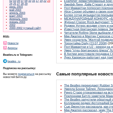
02
03
04
07
09
10
16
17
19
22
23
Examiner: ремастированный бокс
24
25
27
28
29
Джефф Линн, Дэйв Стюарт и друг
июнь 2003
Пол Маккартни попросил поклонн
май 2003
Alice Cooper объявил о своих осе
апрель 2003
Более сотни музыкантов призыв
март 2003
МЕЖДУНАРОДНЫЙ КОНКУРС «Б
февраль 2003
январь 2003
Журнал Classic Rock выпускает "
2002
Роджер Уотерс воздвиг стену и н
2000-2002 (старый сайт)
Известная британская певица Эм
Читатели Rolling Stone выбрали 
Мик Джаггер и Мартин Скорсезе 
RSS:
Умер создатель "Желтой подводн
Новости
Торонтайка Daily (23.07.2008)
(20
Пол Маккартни и U2 - рекорд на 
Анонсы
Умер "отец британского блюза" Л
В Англии арестовали продавца C
Beatles.ru в Telegram:
Луиз Харрисон работает над три
beatles_ru
Подписка на рассылку:
Самые популярные новости
Вы можете
подписаться
на рассылку
новостей Битлз.ру
The Beatles переиздают Rubber S
Умерла Бонни Тайлер. Легендарн
Ринго Старр отреагировал на вст
Поклонники Битлз заметили Макк
The Beatles запустили обратный 
Коллекцию редких фотографий Би
Сью Джонстон рассказала, как с
Мик Джаггер рассказал, чему The 