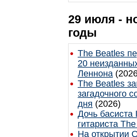
29 июля - н
годы
The Beatles п
20 неизданных
Леннона
(2026
The Beatles з
загадочного 
дня
(2026)
Дочь басиста 
гитариста The 
На открытии 