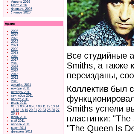
Апрель 2026
Март 2026
Февраль 2026
Январь 2026
Архив
2025
2024
2023
2022
2021
2020
2019
Все студийные 
2018
2017
Smiths, а также
2016
2015
2014
переизданы, со
2013
2012
2011
декабрь 2011
Коллектив был с
ноябрь 2011
октябрь 2011
сентябрь 2011
функционировал 
август 2011
июль 2011
Smiths успели в
01
02
03
04
05
07
08
11
12
13
14
15
16
18
19
20
21
22
23
25
26
27
28
29
пластинки: "The 
июнь 2011
май 2011
апрель 2011
"The Queen Is D
март 2011
февраль 2011