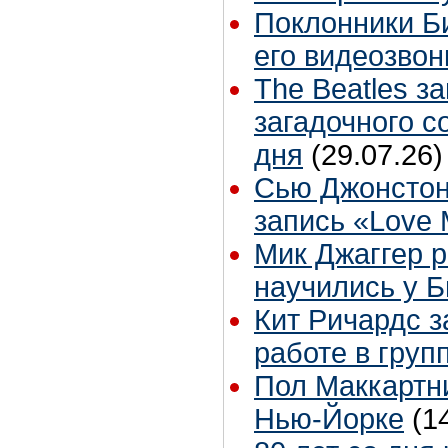
Поклонники Б
его видеозвон
The Beatles з
загадочного 
дня
(29.07.26)
Сью Джонстон
запись «Love
Мик Джаггер р
научились у Б
Кит Ричардс з
работе в груп
Пол Маккартни
Нью-Йорке
(1