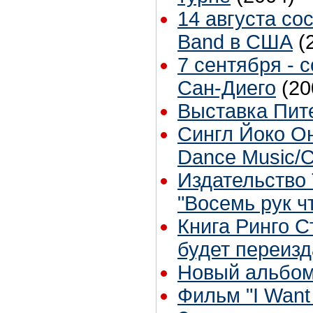
14 августа со
Band в США
(
7 сентября - 
Сан-Диего
(20
Выставка Пит
Сингл Йоко Оно
Dance Music/C
Издательство 
"Восемь рук ч
Книга Ринго С
будет переиз
Новый альбом
Фильм "I Want