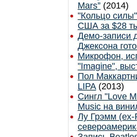
Mars”
(2014)
"Кольцо силы"
США за $28 т
Демо-записи 
Джексона гото
Микрофон, ис
"Imagine", вы
Пол Маккартн
LIPA
(2013)
Сингл "Love M
Music на вин
Лу Грэмм (ex-
североамерик
Запись Beatle