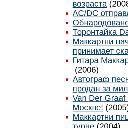
возраста
(200
AC/DC отправ
Обнародовано
Торонтайка Dai
Маккартни на
принимает ск
Гитара Маккар
(2006)
Автограф песн
продан за ми
Van Der Graaf
Москве!
(2005
Маккартни пи
турне
(2004)