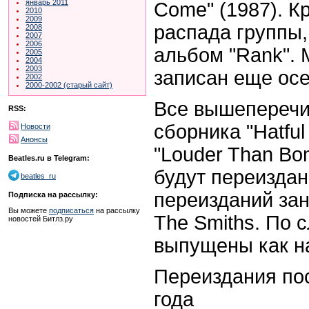
январь 2011
Come" (1987). Кр
2010
2009
распада группы,
2008
2007
2006
альбом "Rank". 
2005
2004
2003
записан еще осе
2002
2000-2002 (старый сайт)
Все вышеперечис
RSS:
сборника "Hatful 
Новости
Анонсы
"Louder Than Bo
Beatles.ru в Telegram:
будут переиздан
beatles_ru
переизданий зан
Подписка на рассылку:
Вы можете
подписаться
на рассылку
The Smiths. По 
новостей Битлз.ру
выпущены как на
Переиздания пос
года