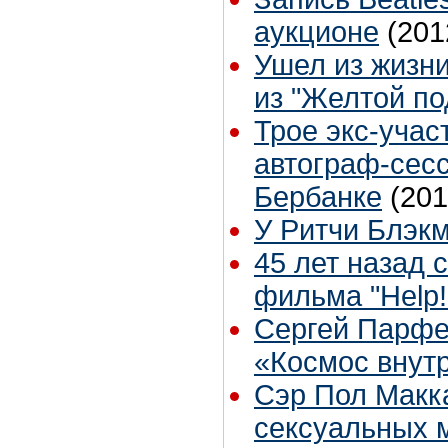
аукционе
(201
Ушел из жизни
из "Желтой по
Трое экс-учас
автограф-сес
Бербанке
(201
У Ритчи Блэк
45 лет назад 
фильма "Help
Сергей Парфе
«Космос внут
Сэр Пол Макк
сексуальных 