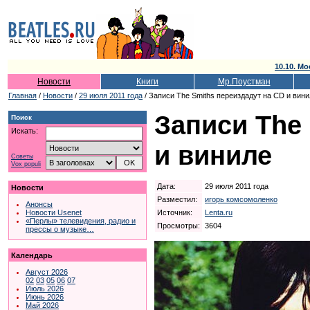
10.10. Мо
Новости
Книги
Мр.Поустман
Главная
/
Новости
/
29 июля 2011 года
/ Записи The Smiths переиздадут на CD и вини
Записи The
Поиск
Искать:
и виниле
Советы
Vox populi
Дата:
29 июля 2011 года
Новости
Разместил:
игорь комсомоленко
Анонсы
Источник:
Lenta.ru
Новости Usenet
«Перлы» телевидения, радио и
Просмотры:
3604
прессы о музыке…
Календарь
Август 2026
02
03
05
06
07
Июль 2026
Июнь 2026
Май 2026