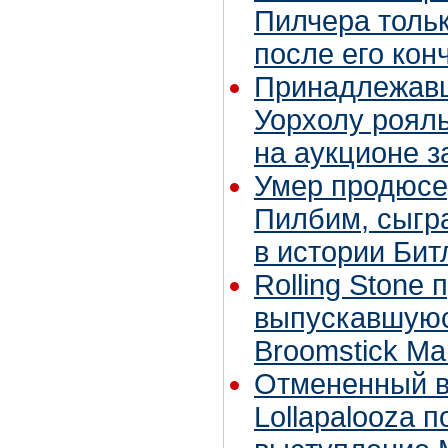
Пилчера тольк
после его кон
Принадлежавш
Уорхолу роял
на аукционе з
Умер продюсе
Пилбим, сыгр
в истории Бит
Rolling Stone
выпускавшуюс
Broomstick Ма
Отмененный в
Lollapalooza 