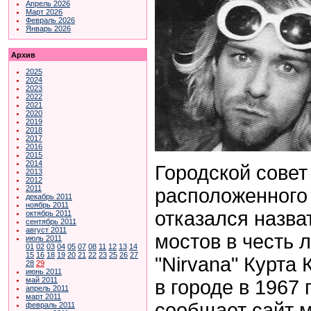
Апрель 2026
Март 2026
Февраль 2026
Январь 2026
Архив
2025
2024
2023
2022
2021
2020
2019
2018
2017
2016
2015
2014
Городской совет
2013
2012
2011
расположенного 
декабрь 2011
ноябрь 2011
отказался назва
октябрь 2011
сентябрь 2011
август 2011
мостов в честь 
июль 2011
01
02
03
04
05
07
08
11
12
13
14
15
16
18
19
20
21
22
23
25
26
27
"Nirvana" Курта
28
29
июнь 2011
май 2011
в городе в 1967 
апрель 2011
март 2011
сообщает сайт 
февраль 2011