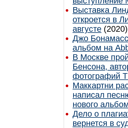
выступление 
Выставка Лин
откроется в Л
августе
(2020)
Джо Бонамасс
альбом на Ab
В Москве прой
Бенсона, авт
фотографий T
Маккартни рас
написал песн
нового альбо
Дело о плагиа
вернется в су