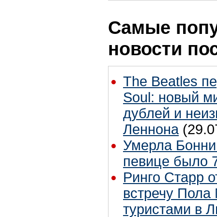
Самые поп
новости по
The Beatles п
Soul: новый м
дублей и неиз
Леннона
(29.0
Умерла Бонни
певице было 7
Ринго Старр о
встречу Пола 
туристами в 