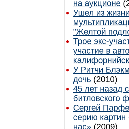
на аукционе
(
Ушел из жизни
мультипликац
"Желтой подл
Трое экс-учас
участие в авт
калифорнийск
У Ритчи Блэк
дочь
(2010)
45 лет назад 
битловского ф
Сергей Парфе
серию картин
нас»
(2009)