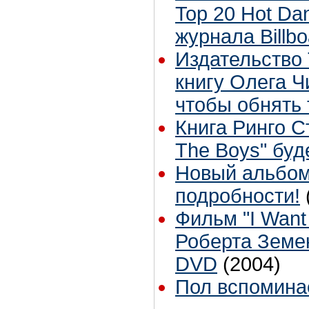
Top 20 Hot Da
журнала Billbo
Издательство
книгу Олега Ч
чтобы обнять 
Книга Ринго С
The Boys" буд
Новый альбом
подробности!
Фильм "I Want
Роберта Земе
DVD
(2004)
Пол вспомина