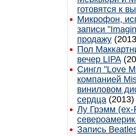
готовятся к в
Микрофон, ис
записи "Imagi
продажу
(2013
Пол Маккартн
вечер LIPA
(2
Сингл "Love M
компанией Mis
виниловом ди
сердца
(2013)
Лу Грэмм (ex-
североамерик
Запись Beatle