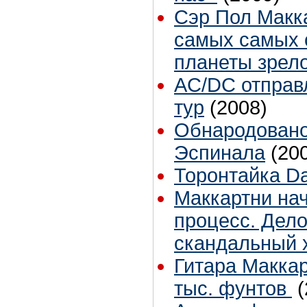
Сэр Пол Макка
самых самых 
планеты зрело
AC/DC отправ
тур
(2008)
Обнародовано
Эспинала
(20
Торонтайка Dai
Маккартни на
процесс. Дел
скандальный 
Гитара Маккар
тыс. фунтов
(