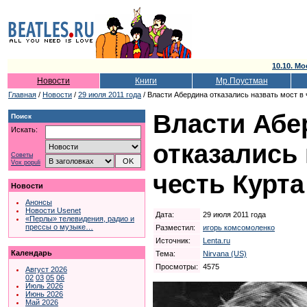
10.10. Мо
Новости
Книги
Мр.Поустман
Главная
/
Новости
/
29 июля 2011 года
/ Власти Абердина отказались назвать мост в 
Власти Абе
Поиск
Искать:
отказались 
Советы
Vox populi
честь Курт
Новости
Анонсы
Новости Usenet
Дата:
29 июля 2011 года
«Перлы» телевидения, радио и
прессы о музыке…
Разместил:
игорь комсомоленко
Источник:
Lenta.ru
Календарь
Тема:
Nirvana (US)
Просмотры:
4575
Август 2026
02
03
05
06
Июль 2026
Июнь 2026
Май 2026