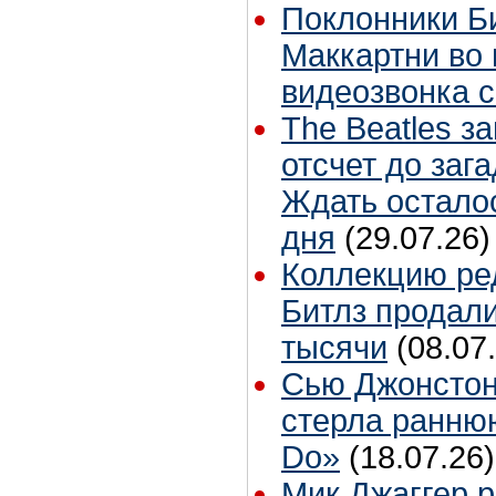
Поклонники Б
Маккартни во 
видеозвонка 
The Beatles з
отсчет до заг
Ждать остало
дня
(29.07.26)
Коллекцию ре
Битлз продали
тысячи
(08.07
Сью Джонстон
стерла ранню
Do»
(18.07.26)
Мик Джаггер р