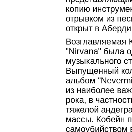
копию инструме
отрывком из песн
открыт в Аберди
Возглавляемая 
"Nirvana" была 
музыкального ст
Выпущенный кол
альбом "Nevermi
из наиболее важ
рока, в частнос
тяжелой андегр
массы. Кобейн 
самоубийством в