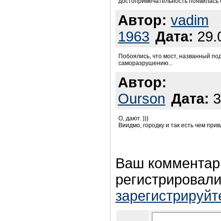
достопримечательность появилась бы
Автор:
vadim
1963
Дата:
29.0
Побоялись, что мост, названный по
саморазрушению...
Автор:
Ourson
Дата:
3
О, дают. )))
Виидмо, городку и так есть чем при
Ваш комментар
регистрировали
зарегистрируйт