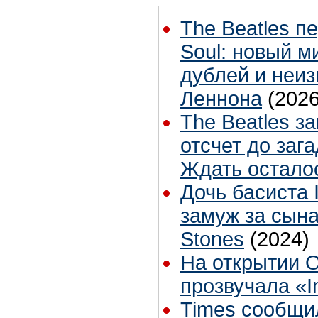
The Beatles п
Soul: новый м
дублей и неиз
Леннона
(2026
The Beatles з
отсчет до заг
Ждать остало
Дочь басиста 
замуж за сына
Stones
(2024)
На открытии 
прозвучала «I
Times сообщи