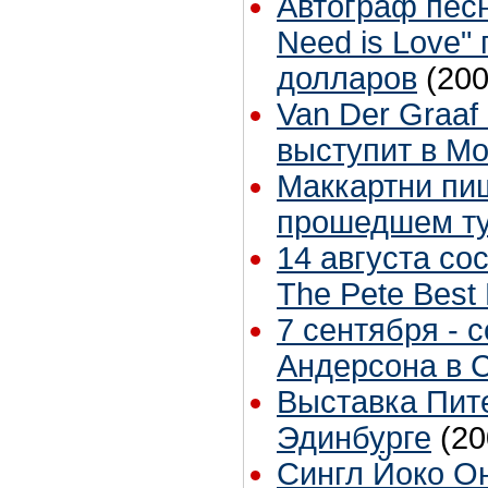
Автограф песн
Need is Love"
долларов
(200
Van Der Graaf
выступит в Мо
Маккартни пи
прошедшем т
14 августа со
The Pete Best
7 сентября - 
Андерсона в 
Выставка Пит
Эдинбурге
(20
Сингл Йоко Оно