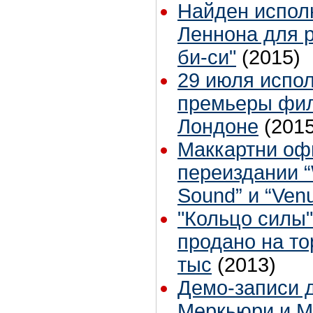
Найден испол
Леннона для р
би-си"
(2015)
29 июля испол
премьеры филь
Лондоне
(2015
Маккартни оф
переиздании “
Sound” и “Ven
"Кольцо силы"
продано на то
тыс
(2013)
Демо-записи 
Меркьюри и М