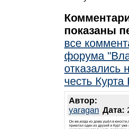
Комментарии
показаны п
все коммент
форума "Вл
отказались н
честь Курта
Автор:
yaragan
Дата:
2
Он же,когда из дома ушёл в юности
приютил один из друзей и Курт уже ж