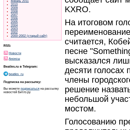
январь 2011
2010
KXRO.
2009
2008
2007
2006
На итоговом гол
2005
2004
2003
переименование 
2002
2000-2002 (старый сайт)
считается, Кобе
RSS:
песне "Something
Новости
высказался лишь
Анонсы
Beatles.ru в Telegram:
десяти голосах п
beatles_ru
члены городског
Подписка на рассылку:
решение назвать
Вы можете
подписаться
на рассылку
новостей Битлз.ру
небольшой учас
мостом.
Голосованию пр