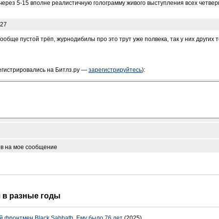
 через 5-15 вполне реалистичную голограмму живого выступления всех четве
:27
вообще пустой трёп, журнодибилы про это трут уже полвека, так у них других т
егистрировались на Битлз.ру —
зарегистрируйтесь
):
ов на мое сообщение
я в разные годы
 фронтмен Black Sabbath. Ему было 76 лет
(2025)