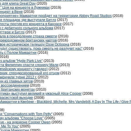
 для клипа Great Day
(2020)
и" Цоя на концерте в Лужниках
(2019)
онцерт в Вене
(2018)
ероприятие» Маккартни пройдет на территории Abbey Road Studios
(2018)
бе площадок, где выступали Битлз
(2017)
есты против его концерта в Канзасе
(2017)
 с дебютного сольного альбома
(2017)
иттере и Битлз
(2017)
тала в преодолении страха смерти
(2016)
рекордсменом британских чартов
(2016)
овое историческое телешоу Оззи Осборна
(2016)
будут существовать, пока смерть не разлучит нас"
(2016)
ть с Полом Маккартни
(2016)
2016)
s альбом "Hyde Park Live"
(2013)
та Филиппин спасти слониху Мали
(2013)
мпийскому концерту (+видео)
(2012)
рник, спродюсированный его отцом
(2012)
закончили турне 2012 г.
(2012)
н из главных хитов
(2010)
е воссоединением
(2010)
 британских монетах
(2010)
тика» выступил великий и ужасный Alice Cooper
(2008)
 расистской выходке
(2008)
артни в Квебеке - Blackbird, Michelle, Mrs Vandebilt, A Day In The Life / Give
08)
"Conversations with Tom Petty"
(2005)
жку альбома "Choose Love"
(2005)
ove - на аукционе Cooper Owen
(2005)
 Me To You"
(2005)
 Полом Маккартни
(2005)