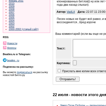
январь 2011
клонированных битлов)) ну или лет
2010
года два назад слыхал).
2009
2008
Автор:
VadLit
Дата:
22.07.11 23:00
2007
2006
2005
Песен новых не будет всё равно..и 
2004
воссоединятся...бред короче
2003
2002
2000-2002 (старый сайт)
Ваш комментарий (если вы еще не р
RSS:
Новости
Анонсы
Текст:
Beatles.ru в Telegram:
beatles_ru
Картинка:
Подписка на рассылку:
Прислать мне копии всех ответ
Вы можете
подписаться
на рассылку
новостей Битлз.ру
22 июля - новости этого дн
Умер Оззи Осборн — легендарный