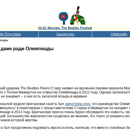
10.10. Москва. The Beatles Festival
Мр.Поустман
Барахолка
Оффлайн
пиады
я даже ради Олимпиады
ий ударник The Beatles Ринго Старр заявил на вручении премии журнала Mojo
те с Полом Маккартни на открытии Олимпиады в 2012 году. Однако организат
 не унывают – у них есть запасной козырь в кармане.
рошлой неделе британская газета Sun
запустила слух
, что руководство Олим
винулось" в переговорах с представителями Старра и Маккартни на предмет 
пиаде в 2012 году. Британская пресса очень бурно обсуждало эту новость, пра
ций. Большинство журналистов сходились во мнении, что глупо устраивать в
тников которой мертвы.
та Sun продолжила подливать масла в огонь, написав, что вместо покойных би