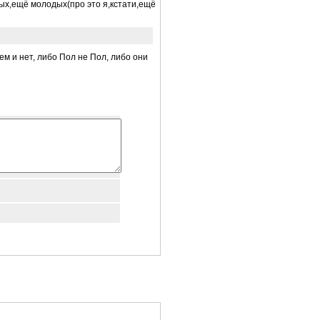
рых,ещё молодых(про это я,кстати,ещё
ем и нет, либо Пол не Пол, либо они