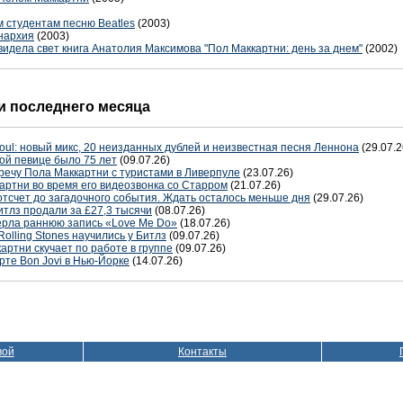
 студентам песню Beatles
(2003)
онархия
(2003)
идела свет книга Анатолия Максимова "Пол Маккартни: день за днем"
(2002)
 последнего месяца
oul: новый микс, 20 неизданных дублей и неизвестная песня Леннона
(29.07.2
ой певице было 75 лет
(09.07.26)
речу Пола Маккартни с туристами в Ливерпуле
(23.07.26)
артни во время его видеозвонка со Старром
(21.07.26)
отсчет до загадочного события. Ждать осталось меньше дня
(29.07.26)
тлз продали за £27,3 тысячи
(08.07.26)
терла раннюю запись «Love Me Do»
(18.07.26)
Rolling Stones научились у Битлз
(09.07.26)
артни скучает по работе в группе
(09.07.26)
рте Bon Jovi в Нью-Йорке
(14.07.26)
вой
Контакты