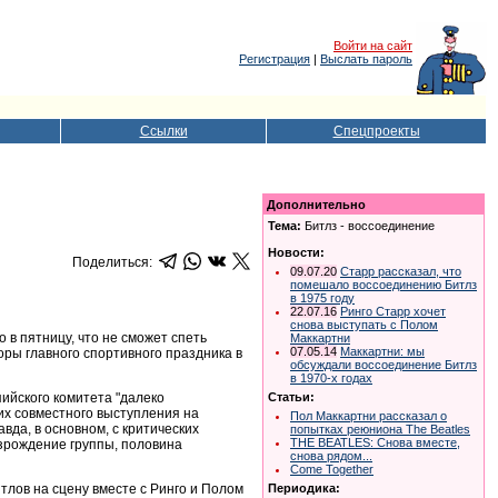
Войти на сайт
Регистрация
|
Выслать пароль
Ссылки
Спецпроекты
Дополнительно
Тема:
Битлз - воссоединение
Новости:
Поделиться:
09.07.20
Старр рассказал, что
помешало воссоединению Битлз
в 1975 году
22.07.16
Ринго Старр хочет
снова выступать с Полом
 в пятницу, что не сможет спеть
Маккартни
07.05.14
Маккартни: мы
оры главного спортивного праздника в
обсуждали воссоединение Битлз
в 1970-х годах
пийского комитета "далеко
Статьи:
их совместного выступления на
Пол Маккартни рассказал о
вда, в основном, с критических
попытках реюниона The Beatles
THE BEATLES: Снова вместе,
озрождение группы, половина
снова рядом...
Come Together
тлов на сцену вместе с Ринго и Полом
Периодика: