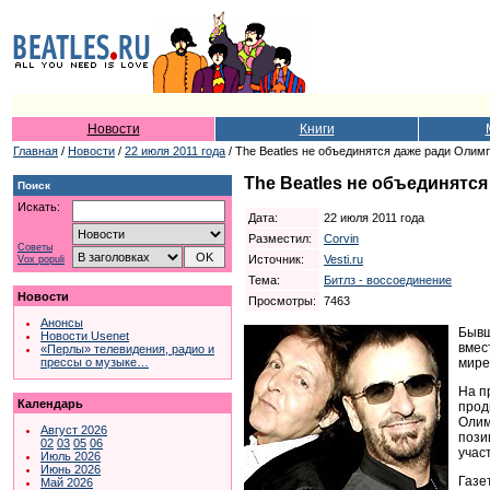
Новости
Книги
Главная
/
Новости
/
22 июля 2011 года
/ The Beatles не объединятся даже ради Олим
The Beatles не объединятс
Поиск
Искать:
Дата:
22 июля 2011 года
Разместил:
Corvin
Советы
Источник:
Vesti.ru
Vox populi
Тема:
Битлз - воссоединение
Новости
Просмотры:
7463
Анонсы
Бывш
Новости Usenet
вмес
«Перлы» телевидения, радио и
мире
прессы о музыке…
На п
Календарь
прод
Олим
Август 2026
пози
02
03
05
06
учас
Июль 2026
Июнь 2026
Газе
Май 2026