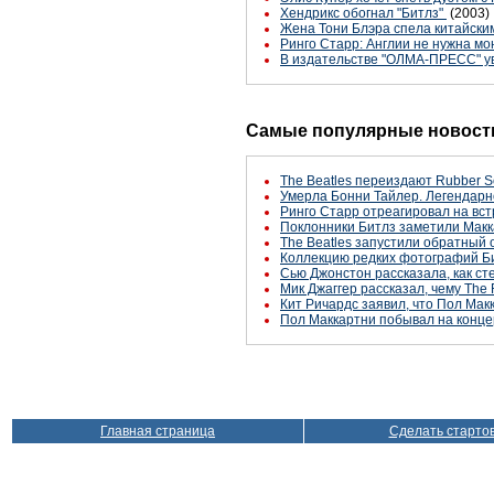
Хендрикс обогнал "Битлз"
(2003)
Жена Тони Блэра спела китайским
Ринго Старр: Англии не нужна м
В издательстве "ОЛМА-ПРЕСС" ув
Самые популярные новости
The Beatles переиздают Rubber S
Умерла Бонни Тайлер. Легендарн
Ринго Старр отреагировал на вст
Поклонники Битлз заметили Макк
The Beatles запустили обратный 
Коллекцию редких фотографий Би
Сью Джонстон рассказала, как с
Мик Джаггер рассказал, чему The 
Кит Ричардс заявил, что Пол Макк
Пол Маккартни побывал на конце
Главная страница
Сделать старто