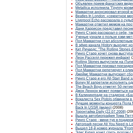
Объявлен прием фанатских видео
Metallica исполнила "Группу кров
Маккартни анонсировал второй к
Beatles In London: «секретное м
Liverpool Echo рассказала о судь
Маккартни ответил мемом на прот
Дани Харрисон представил песню
Ринго Старр рассказал о себе, тв
Ученые узнали о пользе хэви-ме
Пол Маккартни стал абсолютным 
В эфир канала History выходит н
Кит Ричардс: "The Rolling Stones 
Ринго Старр хочет снова выступа
Леон Расселл пережил инфаркт
(
Rolling Stones выпустили на iTune
Пол Маккартни призвал президен
Пол Маккартни репетирует к оли
Джеймс Маккартни выпускает сбо
Ринго Старр и его All-Starr Band 
Boney M запретили исполнять оди
The Beach Boys отметят 50-лети
Джон Леннон может появиться на
В Калининграде на стадионе «Бал
Вокалиста Sex Pistols обвинили в
Лучшие моменты концерта Пола Макк
Back In USSR (видео)
(2008)
Торонтайка Daily (22.07.2008)
(20
Вышла автобиография Тома Петти 
Ринго Старр - мини-тур в поддер
Автограф песни All You Need is L
Вышел 18-й номер журнала "From
Элис Купер хочет спеть дуэтом с