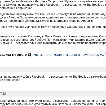
ут дети Джона Леннона и Джорджа Харрисона. Журналисты пребывали в раст
она Джулиан не написал у себя в Facebook, что воссоединение The Beatles в
его отца и Харрисона".
ько дети покойных музыкантов The Beatles не выступят на открытии Олимпиа
 дуэта Ринго и Пола поклонникам ждать не стоит - на пресс-конференции, пр
 время проведения Олимпиады будет находиться в турне по Америке.
но я буду слишком далеко от места проведения Олимпийских игр - на концер
 увидеть на открытии Олимпиады Пола Маккартни. Ранее представители Олимп
ер-группа, в состав которой войдут Пол Маккартни, Мик Джаггер и Джон Лайдо
 трудно. Представители Пола Маккартни до сих пор никак не прокомментиров
казаны первые 3)
-
читать все комментарии в теме форума 
6
иан не написал у себя в Facebook, что воссоединение The Beatles в таком ф
а и Харрисона"
47:58
ений.Джулиан прав - это будет цирк,это совсем не то.Ладно цеппелины - там
 году все надежды на сие чудо рухнули окончательно и навсегда.хотя... лет чер