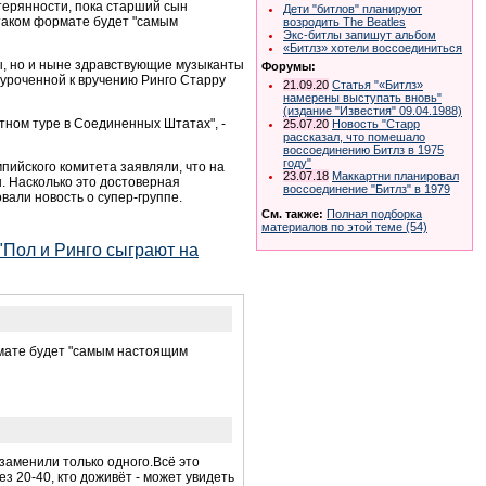
ерянности, пока старший сын
Дети "битлов" планируют
 таком формате будет "самым
возродить The Beatles
Экс-битлы запишут альбом
«Битлз» хотели воссоединиться
ды, но и ныне здравствующие музыканты
Форумы:
иуроченной к вручению Ринго Старру
21.09.20
Статья "«Битлз»
намерены выступать вновь"
(издание "Известия" 09.04.1988)
тном туре в Соединенных Штатах", -
25.07.20
Новость "Старр
рассказал, что помешало
воссоединению Битлз в 1975
году"
ийского комитета заявляли, что на
23.07.18
Маккартни планировал
н. Насколько это достоверная
воссоединение "Битлз" в 1979
али новость о супер-группе.
См. также:
Полная подборка
материалов по этой теме (54)
"Пол и Ринго сыграют на
ормате будет "самым настоящим
 заменили только одного.Всё это
ез 20-40, кто доживёт - может увидеть