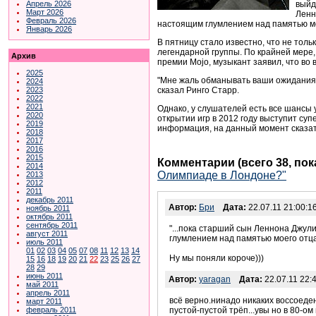
выйд
Апрель 2026
Март 2026
Ленн
Февраль 2026
настоящим глумлением над памятью мо
Январь 2026
В пятницу стало известно, что не тол
легендарной группы. По крайней мере,
Архив
премии Mojo, музыкант заявил, что во
2025
"Мне жаль обманывать ваши ожидания, 
2024
сказал Ринго Старр.
2023
2022
2021
Однако, у слушателей есть все шансы
2020
открытии игр в 2012 году выступит суп
2019
информация, на данный момент сказать
2018
2017
2016
2015
Комментарии (всего 38, по
2014
Олимпиаде в Лондоне?"
2013
2012
2011
декабрь 2011
Автор:
Бри
Дата:
22.07.11 21:00:1
ноябрь 2011
октябрь 2011
сентябрь 2011
"...пока старший сын Леннона Джул
август 2011
глумлением над памятью моего отц
июль 2011
01
02
03
04
05
07
08
11
12
13
14
Ну мы поняли короче)))
15
16
18
19
20
21
22
23
25
26
27
28
29
июнь 2011
Автор:
yaragan
Дата:
22.07.11 22:
май 2011
апрель 2011
всё верно.нинадо никаких воссоеден
март 2011
февраль 2011
пустой-пустой трёп...увы но в 80-ом