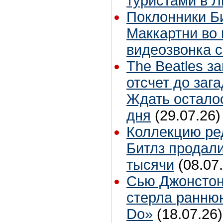
туристами в 
Поклонники Б
Маккартни во 
видеозвонка 
The Beatles з
отсчет до заг
Ждать остало
дня
(29.07.26)
Коллекцию ре
Битлз продали
тысячи
(08.07
Сью Джонстон
стерла ранню
Do»
(18.07.26)