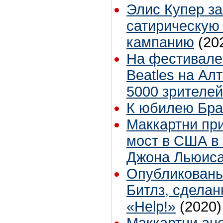
Элис Купер з
сатирическую
кампанию
(20
На фестивале 
Beatles на Ал
5000 зрителей
К юбилею Бра
Маккартни пр
мост в США в 
Джона Льюис
Опубликованы
Битлз, сдела
«Help!»
(2020)