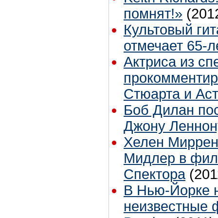
помнят!»
(201
Культовый ги
отмечает 65-
Актриса из сп
прокомментир
Стюарта и Ас
Боб Дилан по
Джону Леннон
Хелен Миррен
Мидлер в фил
Спектора
(201
В Нью-Йорке 
неизвестные 