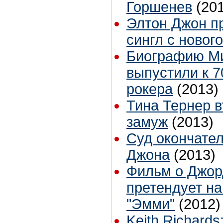
Горшенев
(20
Элтон Джон п
сингл с новог
Биографию Ми
выпустили к 7
рокера
(2013)
Тина Тернер 
замуж
(2013)
Суд окончате
Джона
(2013)
Фильм о Джор
претендует на
"Эмми"
(2012)
Keith Richard