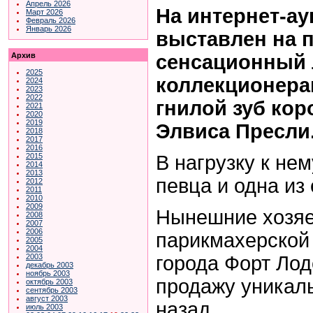
Апрель 2026
На интернет-ау
Март 2026
Февраль 2026
Январь 2026
выставлен на 
сенсационный л
Архив
2025
коллекционера
2024
2023
2022
гнилой зуб кор
2021
2020
2019
Элвиса Пресли
2018
2017
2016
В нагрузку к не
2015
2014
2013
певца и одна из 
2012
2011
2010
2009
Нынешние хозяе
2008
2007
2006
парикмахерской 
2005
2004
города Форт Лод
2003
декабрь 2003
ноябрь 2003
продажу уникал
октябрь 2003
сентябрь 2003
август 2003
назад.
июль 2003