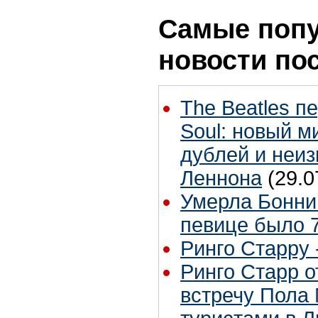
Самые поп
новости по
The Beatles п
Soul: новый м
дублей и неиз
Леннона
(29.0
Умерла Бонни
певице было 7
Ринго Старру -
Ринго Старр о
встречу Пола 