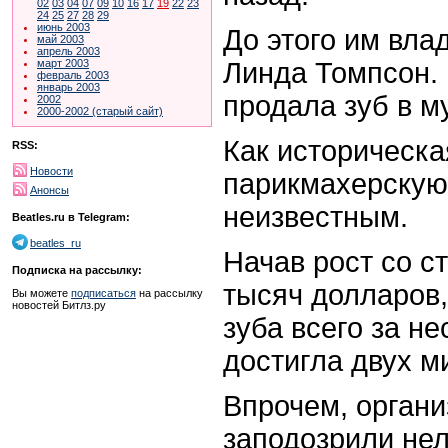
02
03
04
07
09
10
16
17
19
22
23
24
25
27
28
29
июнь 2003
До этого им вла
май 2003
апрель 2003
Линда Томпсон. 
март 2003
февраль 2003
январь 2003
продала зуб в м
2002
2000-2002 (старый сайт)
Как историческа
RSS:
Новости
парикмахерскую,
Анонсы
неизвестным.
Beatles.ru в Telegram:
beatles_ru
Начав рост со с
Подписка на рассылку:
тысяч долларов,
Вы можете
подписаться
на рассылку
новостей Битлз.ру
зуба всего за н
достигла двух м
Впрочем, органи
заподозрили не