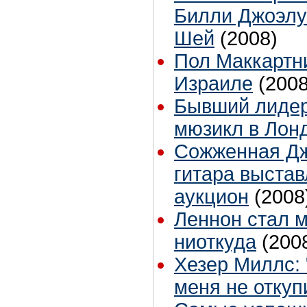
Билли Джоэлу
Шей
(2008)
Пол Маккартн
Израиле
(2008
Бывший лидер
мюзикл в Лон
Сожженная Д
гитара выстав
аукцион
(2008
Леннон стал 
ниоткуда
(200
Хезер Миллс: 
меня не отку