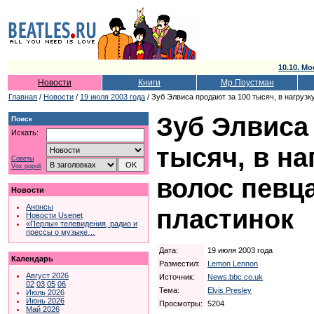
10.10. Мо
Новости
Книги
Мр.Поустман
Главная
/
Новости
/
19 июля 2003 года
/ Зуб Элвиса продают за 100 тысяч, в нагрузку
Зуб Элвиса
Поиск
Искать:
тысяч, в на
Советы
Vox populi
волос певца
Новости
Анонсы
пластинок
Новости Usenet
«Перлы» телевидения, радио и
прессы о музыке…
Дата:
19 июля 2003 года
Календарь
Разместил:
Lemon Lennon
Август 2026
Источник:
News.bbc.co.uk
02
03
05
06
Тема:
Elvis Presley
Июль 2026
Июнь 2026
Просмотры:
5204
Май 2026