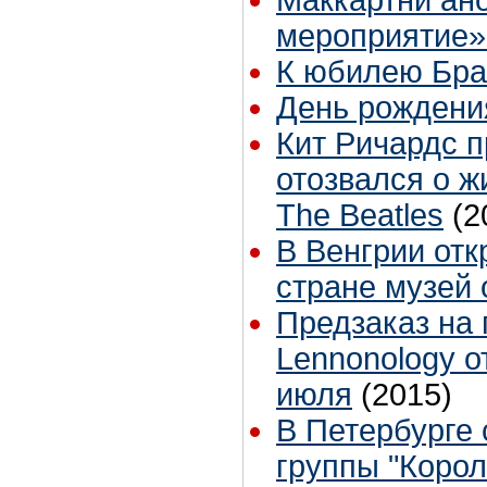
Маккартни ан
мероприятие»
К юбилею Бр
День рождени
Кит Ричардс 
отозвался о 
The Beatles
(2
В Венгрии отк
стране музей 
Предзаказ на
Lennonology о
июля
(2015)
В Петербурге 
группы "Коро