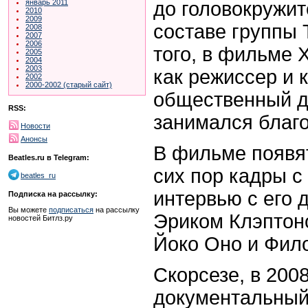
до головокружит
январь 2011
2010
2009
составе группы 
2008
2007
2006
того, в фильме 
2005
2004
2003
как режиссер и 
2002
2000-2002 (старый сайт)
общественный д
RSS:
занимался благ
Новости
Анонсы
В фильме появя
Beatles.ru в Telegram:
сих пор кадры с
beatles_ru
интервью с его 
Подписка на рассылку:
Вы можете
подписаться
на рассылку
Эриком Клэптон
новостей Битлз.ру
Йоко Оно и Фил
Скорсезе, в 200
документальный