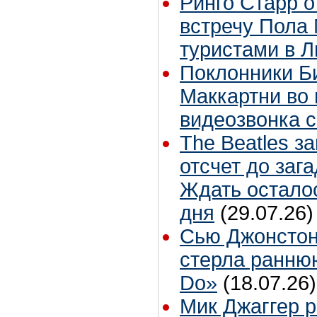
Ринго Старр о
встречу Пола 
туристами в 
Поклонники Б
Маккартни во 
видеозвонка 
The Beatles з
отсчет до заг
Ждать остало
дня
(29.07.26)
Сью Джонстон
стерла ранню
Do»
(18.07.26)
Мик Джаггер р