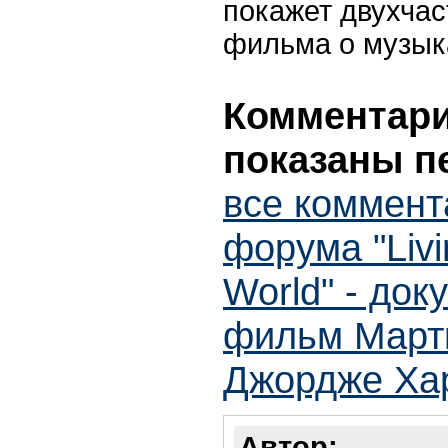
покажет двухча
фильма о музык
Комментарии
показаны п
все коммент
форума "Livin
World" - до
фильм Марти
Джордже Ха
Автор: