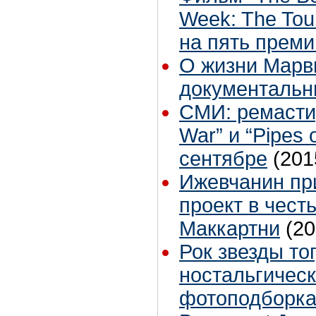
Week: The Tou
на пять преми
О жизни Марв
документаль
СМИ: ремасти
War” и “Pipes 
сентябре
(201
Ижевчанин пр
проект в чест
Маккартни
(20
Рок звезды тог
ностальгичес
фотоподборк