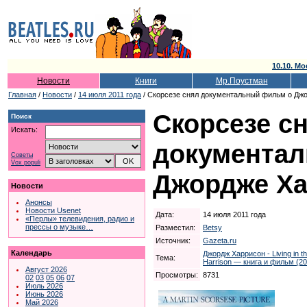
10.10. Мо
Новости
Книги
Мр.Поустман
Главная
/
Новости
/
14 июля 2011 года
/ Скорсезе снял документальный фильм о Дж
Скорсезе с
Поиск
Искать:
документа
Советы
Vox populi
Джордже Х
Новости
Анонсы
Новости Usenet
Дата:
14 июля 2011 года
«Перлы» телевидения, радио и
прессы о музыке…
Разместил:
Betsy
Источник:
Gazeta.ru
Календарь
Джордж Харрисон - Living in th
Тема:
Harrison — книга и фильм (20
Август 2026
Просмотры:
8731
02
03
05
06
07
Июль 2026
Июнь 2026
Май 2026