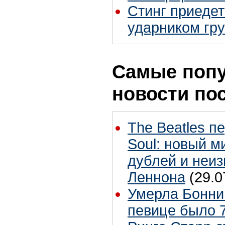
Стинг приедет
ударником гр
Самые поп
новости по
The Beatles п
Soul: новый м
дублей и неиз
Леннона
(29.0
Умерла Бонни
певице было 7