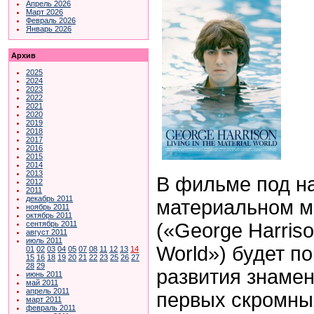
Апрель 2026
Март 2026
Февраль 2026
Январь 2026
Архив
2025
2024
2023
2022
2021
2020
2019
2018
2017
2016
2015
2014
2013
В фильме под н
2012
2011
декабрь 2011
материальном м
ноябрь 2011
октябрь 2011
(«George Harrison
сентябрь 2011
август 2011
июль 2011
World») будет п
01
02
03
04
05
07
08
11
12
13
14
15
16
18
19
20
21
22
23
25
26
27
28
29
развития знамен
июнь 2011
май 2011
апрель 2011
первых скромны
март 2011
февраль 2011