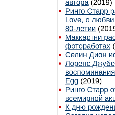
автора
(2019)
Ринго Старр р
Love, о любви
80-летии
(201
Маккартни рас
фотоработах
Селин Дион и
Лоренс Джубе
воспоминаниям
Egg
(2019)
Ринго Старр о
всемирной ак
К дню рожден