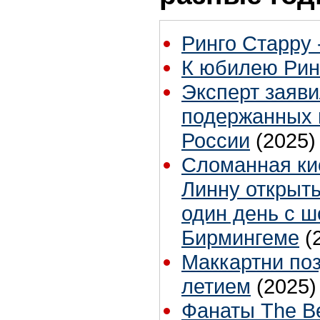
Ринго Старру -
К юбилею Рин
Эксперт заяви
подержанных 
России
(2025)
Сломанная ки
Линну открыт
один день с ш
Бирмингеме
(
Маккартни поз
летием
(2025)
Фанаты The Be