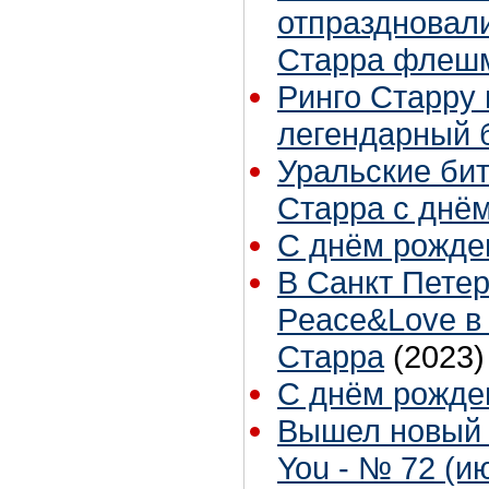
отпраздновал
Старра флеш
Ринго Старру 
легендарный 
Уральские би
Старра с днё
С днём рожден
В Санкт Пете
Peace&Love в 
Старра
(2023)
С днём рожден
Вышел новый 
You - № 72 (ию