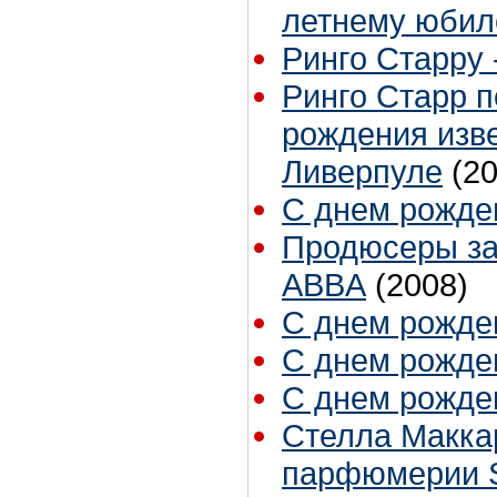
летнему юби
Ринго Старру - 
Ринго Старр п
рождения изве
Ливерпуле
(2
С днем рожден
Продюсеры за
ABBA
(2008)
С днем рожден
С днем рожден
С днем рожден
Стелла Маккар
парфюмерии St