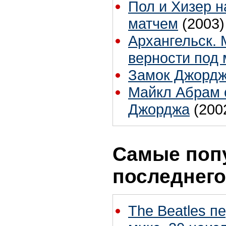
Пол и Хизер 
матчем
(2003)
Архангельск.
верности под 
Замок Джордж
Майкл Абрам о
Джорджа
(200
Самые поп
последнего
The Beatles п