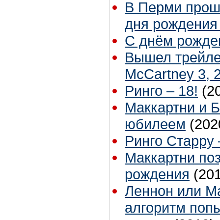
В Перми прош
дня рождения
С днём рожден
Вышел трейле
McCartney 3, 2
Ринго – 18!
(2
Маккартни и Б
юбилеем
(202
Ринго Старру 
Маккартни по
рождения
(20
Леннон или М
алгоритм поп