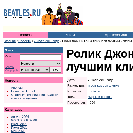
Новости
Книги
Мр.Поустман
Главная
/
Новости
/
7 июля 2011 года
/ Ролик Джонни Кэша признали лучшим клипом
Ролик Джо
Поиск
Искать:
лучшим кл
Советы
Vox populi
Дата:
7 июля 2011 года
Новости
Разместил:
игорь комсомоленко
Анонсы
Источник:
Lenta.ru
Новости Usenet
«Перлы» телевидения, радио и
Тема:
Чарты и опросы
прессы о музыке…
Просмотры:
4830
Календарь
Август 2026
02
03
05
06
07
08
Июль 2026
Июнь 2026
Май 2026