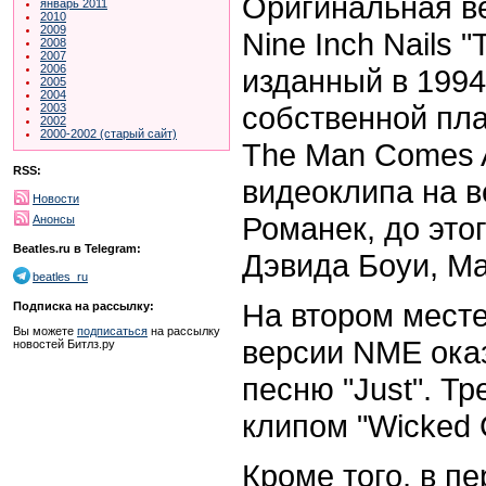
Оригинальная ве
январь 2011
2010
2009
Nine Inch Nails 
2008
2007
2006
изданный в 1994
2005
2004
собственной пла
2003
2002
2000-2002 (старый сайт)
The Man Comes 
RSS:
видеоклипа на 
Новости
Романек, до это
Анонсы
Beatles.ru в Telegram:
Дэвида Боуи, М
beatles_ru
На втором месте
Подписка на рассылку:
Вы можете
подписаться
на рассылку
версии NME оказ
новостей Битлз.ру
песню "Just". Тр
клипом "Wicked
Кроме того, в п