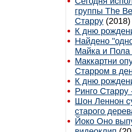
Сегодня испо
группы The Be
Старру
(2018)
К дню рожден
Найдено "одно
Майка и Пола
Маккартни оп
Старром в де
К дню рожден
Ринго Старру 
Шон Леннон су
старого дерев
Йоко Оно вып
видеоклип
(20