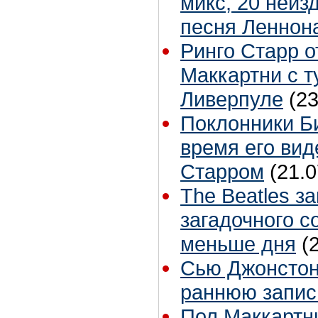
микс, 20 неиз
песня Леннон
Ринго Старр о
Маккартни с т
Ливерпуле
(23
Поклонники Б
время его вид
Старром
(21.0
The Beatles з
загадочного с
меньше дня
(
Сью Джонстон 
раннюю запис
Пол Маккартн