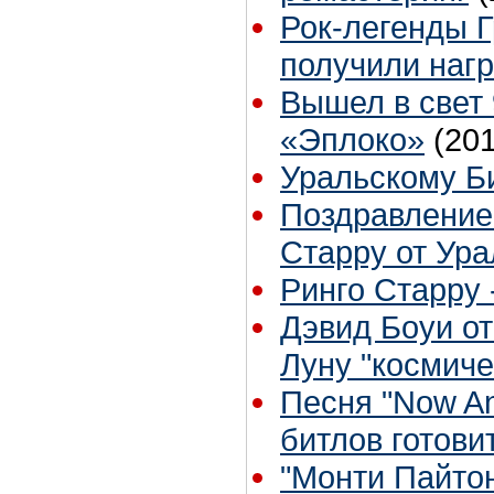
Рок-легенды 
получили наг
Вышел в свет
«Эплоко»
(20
Уральскому Би
Поздравление
Старру от Ура
Ринго Старру -
Дэвид Боуи о
Луну "космиче
Песня "Now An
битлов готови
"Монти Пайтон