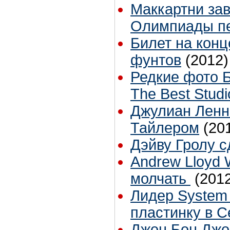
Маккартни за
Олимпиады пе
Билет на конц
фунтов
(2012)
Редкие фото Б
The Best Studi
Джулиан Ленн
Тайлером
(20
Дэйву Гролу 
Andrew Lloyd 
молчать
(201
Лидер System
пластинку в С
Джон Бон Джо