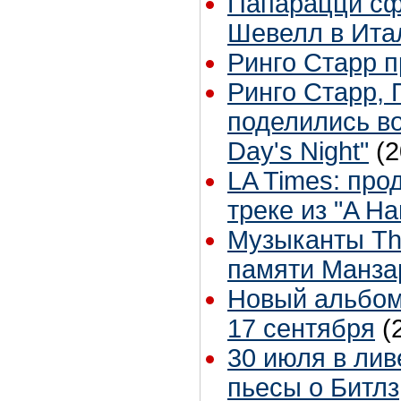
Папарацци сф
Шевелл в Ита
Ринго Старр п
Ринго Старр, 
поделились в
Day's Night"
(2
LA Times: пр
треке из "A Ha
Музыканты Th
памяти Манза
Новый альбом 
17 сентября
(
30 июля в лив
пьесы о Битлз