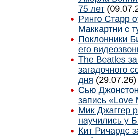
75 лет
(09.07.
Ринго Старр о
Маккартни с т
Поклонники Б
его видеозвон
The Beatles з
загадочного 
дня
(29.07.26)
Сью Джонстон
запись «Love
Мик Джаггер р
научились у Б
Кит Ричардс з