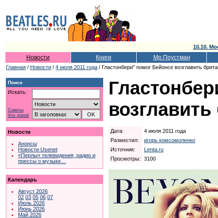
10.10. Мо
Новости
Книги
Мр.Поустман
Главная
/
Новости
/
4 июля 2011 года
/ Гластонбери" помог Бейонсе возглавить брита
Гластонбер
Поиск
Искать:
возглавить
Советы
Vox populi
Дата:
4 июля 2011 года
Новости
Разместил:
игорь комсомоленко
Анонсы
Источник:
Lenta.ru
Новости Usenet
«Перлы» телевидения, радио и
Просмотры:
3100
прессы о музыке…
Календарь
Август 2026
02
03
05
06
07
Июль 2026
Июнь 2026
Май 2026