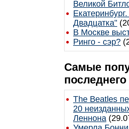
Великой Битл
Екатеринбург.
Двадцатка"
(2
В Москве высту
Ринго - сэр?
(
Самые попу
последнего
The Beatles п
20 неизданных
Леннона
(29.0
Умерла Бонни