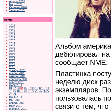
Апрель 2026
Март 2026
Февраль 2026
Январь 2026
Архив
2025
2024
2023
2022
2021
2020
2019
Альбом америка
2018
2017
дебютировал на 
2016
2015
2014
сообщает NME.
2013
2012
2011
декабрь 2011
Пластинка посту
ноябрь 2011
октябрь 2011
сентябрь 2011
неделю диск раз
август 2011
июль 2011
экземпляров. По
01
02
03
04
05
07
08
11
12
13
14
15
16
18
19
20
21
22
23
25
26
27
28
29
пользовалась п
июнь 2011
май 2011
апрель 2011
связи с тем, чт
март 2011
февраль 2011