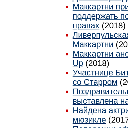
Маккартни пр
поддержать по
правах
(2018)
Ливерпульская
Маккартни
(20
Маккартни ан
Up
(2018)
Участнице Би
со Старром
(2
Поздравитель
выставлена на
Найдена актри
мюзикле
(201