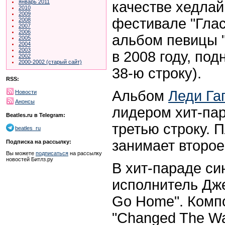
январь 2011
качестве хедла
2010
2009
фестивале "Глас
2008
2007
2006
альбом певицы "
2005
2004
2003
в 2008 году, под
2002
2000-2002 (старый сайт)
38-ю строку).
RSS:
Альбом
Леди Га
Новости
Анонсы
лидером хит-па
Beatles.ru в Telegram:
третью строку. 
beatles_ru
занимает второе
Подписка на рассылку:
Вы можете
подписаться
на рассылку
новостей Битлз.ру
В хит-параде си
исполнитель Дже
Go Home". Комп
"Changed The Wa