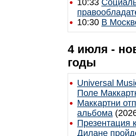
10:33
Социаль
правообладат
10:30
В Москв
4 июля - но
годы
Universal Mus
Поле Маккарт
Маккартни отп
альбома
(202
Презентация 
Дилане пройд