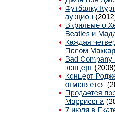
Футболку Кур
аукцион
(2012
В фильме о Хе
Beatles и Мад
Каждая четвер
Полом Маккар
Bad Company 
концерт
(2008
Концерт Родже
отменяется
(2
Продается по
Моррисона
(2
7 июля в Екат