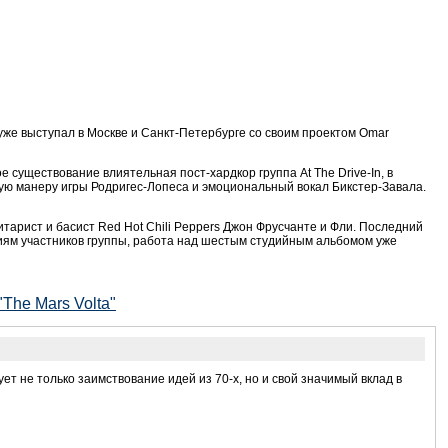
 уже выступал в Москве и Санкт-Петербурге со своим проектом Omar
е существование влиятельная пост-хардкор группа At The Drive-In, в
ную манеру игры Родригес-Лопеса и эмоциональный вокал Бикстер-Завала.
гитарист и басист Red Hot Chili Peppers Джон Фрусчанте и Фли. Последний
ениям участников группы, работа над шестым студийным альбомом уже
The Mars Volta"
т не только заимствование идей из 70-х, но и свой значимый вклад в