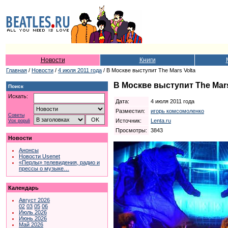
Новости
Книги
Главная
/
Новости
/
4 июля 2011 года
/ В Москве выступит The Mars Volta
В Москве выступит The Mars
Поиск
Искать:
Дата:
4 июля 2011 года
Разместил:
игорь комсомоленко
Советы
Источник:
Lenta.ru
Vox populi
Просмотры:
3843
Новости
Анонсы
Новости Usenet
«Перлы» телевидения, радио и
прессы о музыке…
Календарь
Август 2026
02
03
05
06
Июль 2026
Июнь 2026
Май 2026