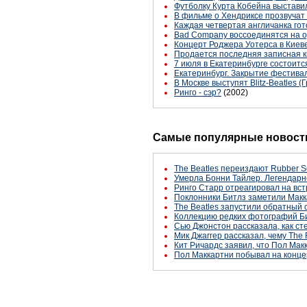
Футболку Курта Кобейна выстави
В фильме о Хендриксе прозвучат 
Каждая четвертая англичанка гот
Bad Company воссоединятся на о
Концерт Роджера Уотерса в Киев
Продается последняя записная 
7 июля в Екатеринбурге состоитс
Екатеринбург. Закрытие фестивал
В Москве выступят Blitz-Beatles (
Ринго - сэр?
(2002)
Самые популярные новости
The Beatles переиздают Rubber S
Умерла Бонни Тайлер. Легендарн
Ринго Старр отреагировал на вст
Поклонники Битлз заметили Макк
The Beatles запустили обратный 
Коллекцию редких фотографий Би
Сью Джонстон рассказала, как с
Мик Джаггер рассказал, чему The 
Кит Ричардс заявил, что Пол Макк
Пол Маккартни побывал на конце