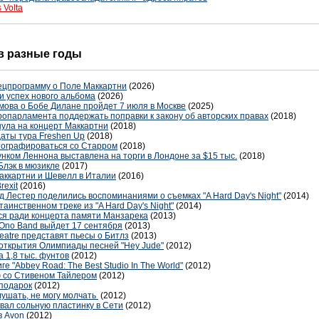
 Volta
 в разные годы
пецпрограмму о Поле Маккартни
(2026)
и успех нового альбома
(2026)
мова о Бобе Дилане пройдет 7 июля в Москве
(2025)
ропарламента поддержать поправки к закону об авторских правах
(2018)
нула на концерт Маккартни
(2018)
аты тура Freshen Up
(2018)
тографироваться со Старром
(2018)
нком Леннона выставлена на торги в Лондоне за $15 тыс.
(2018)
Блэк в мюзикле
(2017)
ккартни и Шевелл в Италии
(2016)
exit
(2016)
д Лестер поделились воспоминаниями о съемках "A Hard Day's Night"
(2014)
аинственном треке из "A Hard Day's Night"
(2014)
ся ради концерта памяти Манзарека
(2013)
 Ono Band выйдет 17 сентября
(2013)
eatre представят пьесы о Битлз
(2013)
открытия Олимпиады песней "Hey Jude"
(2012)
 1,8 тыс. фунтов
(2012)
е "Abbey Road: The Best Studio In The World"
(2012)
 со Стивеном Тайлером
(2012)
подарок
(2012)
лушать, не могу молчать
(2012)
вал сольную пластинку в Сети
(2012)
в Avon
(2012)