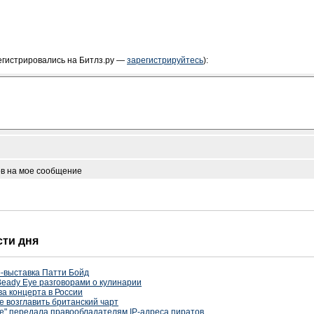
егистрировались на Битлз.ру —
зарегистрируйтесь
):
ов на мое сообщение
сти дня
-выставка Патти Бойд
Beady Eye разговорами о кулинарии
а концерта в России
е возглавить британский чарт
е" передала правообладателям IP-адреса пиратов