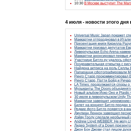
10:30
В Москве выступит The Mars
4 июля - новости этого дня
Universal Music Japan покажет с
Маккартни отпраздновал в Итали
Презентация книги Кирилла Разу
Маккартни призвал депутатов Ев
Ливерпульская Echo Arena намек
Маккартни анонсировал первые д
Участнице Битлз.ру удалось сфо
Поздравительная открытка с рису
Найдена актриса на роль Силлы 
Папарацци сфотографировали Ма
Ринго Старр прокомментировал Br
Ринго Старр, Патти Бойд и Ричар
LA Times: продолжаются споры о т
Музыканты The Doors объединят
Новый альбом Йоко Оно и Plastic
30 июля в ливерпульском Unity Th
Маккартни завершит церемонию 
Билет на концерт Битлз продан за
Редкие фото Битлз появятся в книг
Джулиан Леннон завершил песню
Дэйву Гролу сделали необычный 
Andrew Lloyd WEBBER: Не могу с
Лидер System of a Down презенто
Джон Бон Джови стал лицом духо