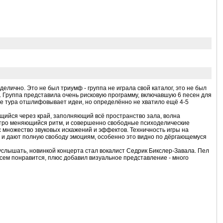
делично. Это не был триумф - группа не играла свой каталог, это не был
е. Группа представила очень рисковую программу, включавшую 6 песен для
оде тура отшлифовывает идеи, но определённо не хватило ещё 4-5
ийся через край, заполняющий всё пространство зала, волна
ыстро меняющийся ритм, и совершенно свободные психоделические
 множество звуковых искажений и эффектов. Техничность игры на
 и дают полную свободу эмоциям, особенно это видно по дёргающемуся
услышать, новинкой концерта стал вокалист Седрик Бикслер-Завала. Пел
всем понравится, плюс добавил визуальное представление - много