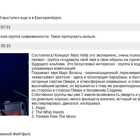
выступел еще и в Екатеринбурге.
:07:31
ная группа современности. Такое пропускать нельзя.
:35:15
Состоялось! Концерт Mars Volta это экспириенс, очень психо
провал - группа создавала свой звук и свои образы на сцен
будущего альбома. Это безусловно интересно - группа в х
узнаваемых композиций.
Поражает звук Марс Вольты - перенасыщенный, переливающ
захватывает зрителя - здесь и грохочущие барабаны, и б
гитарные партии Омара, и атмосферные клавишные, и плюс
высочайшем уровне, но музыканты к тому же раскрепощены
из стороны в сторону Омару и безумному Седрику.
Собственно группы мы уже 2 имели возможность увидеть и 
он довольно хорошо, много фальцета конечно, который не 
жестикулировал, двигался, изображал.
1. Aegis
2. The Whip Hands
3. Trinkets Pale The Moon
рианной Фейтфул)