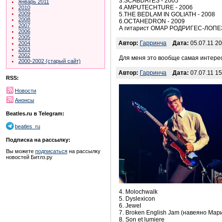
3.SCABDATES - 2005
январь 2011
4.AMPUTECHTURE - 2006
2010
2009
5.THE BEDLAM IN GOLIATH - 2008
2008
6.OCTAHEDRON - 2009
2007
А гитарист ОМАР РОДРИГЕС-ЛОПЕЗ 
2006
2005
Автор:
Гарринча
Дата:
05.07.11 20
2004
2003
2002
Для меня это вообще самая интерес
2000-2002 (старый сайт)
Автор:
Гарринча
Дата:
07.07.11 15
RSS:
Новости
Анонсы
Beatles.ru в Telegram:
beatles_ru
Подписка на рассылку:
Вы можете
подписаться
на рассылку
новостей Битлз.ру
4. Molochwalk
5. Dyslexicon
6. Jewel
7. Broken English Jam (навеяно Ма
8. Son et lumiere