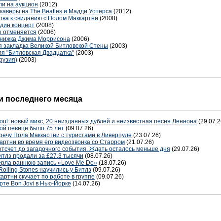
ли на аукцион
(2012)
каверы на The Beatles и Мадди Уотерса
(2012)
ова к свиданию с Полом Маккартни
(2008)
дин концерт
(2008)
е отменяется
(2006)
книжка Джима Моррисона
(2006)
я закладка Великой Битловской Стены
(2003)
я "Битловская Двадцатка"
(2003)
Грузия)
(2003)
 последнего месяца
oul: новый микс, 20 неизданных дублей и неизвестная песня Леннона
(29.07.2
ой певице было 75 лет
(09.07.26)
речу Пола Маккартни с туристами в Ливерпуле
(23.07.26)
артни во время его видеозвонка со Старром
(21.07.26)
отсчет до загадочного события. Ждать осталось меньше дня
(29.07.26)
тлз продали за £27,3 тысячи
(08.07.26)
терла раннюю запись «Love Me Do»
(18.07.26)
Rolling Stones научились у Битлз
(09.07.26)
артни скучает по работе в группе
(09.07.26)
рте Bon Jovi в Нью-Йорке
(14.07.26)