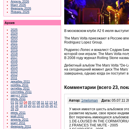
Апрель 2026
Март 2026
Февраль 2026
Январь 2026
Архив
2025
В московском клубе A2 6 июля выступит
2024
2023
The Mars Volta приезжают в Россию вп
2022
Rodriguez Lopez Group.
2021
2020
Родригес-Лопес и вокалист Седрик Бикс
2019
которой они играли. The Mars Volta п
2018
2017
В 2008 году журнал Rolling Stone назва
2016
2015
Дебютный альбом The Mars Volta "De-Lo
2014
на сегодняшний момент диск The Mars 
2013
завершена, однако когда он поступит в
2012
2011
декабрь 2011
ноябрь 2011
Комментарии (всего 23, по
октябрь 2011
сентябрь 2011
август 2011
июль 2011
Автор:
1meloman
Дата:
05.07.11 2
01
02
03
04
05
07
08
11
12
13
14
15
16
18
19
20
21
22
23
25
26
27
У меня имеется шесть альбомов это
28
29
июнь 2011
развитие музыки, свое яркое индив
май 2011
Вот перечень имеющихся альбомов
апрель 2011
1.DE-LOUSED IN THE CORMATORIUM
март 2011
2.FRANCES THE MUTE - 2005
февраль 2011