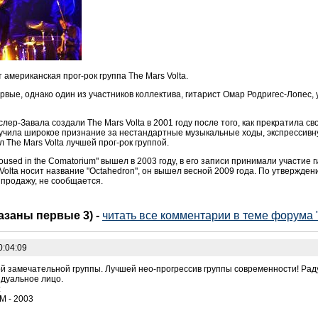
 американская прог-рок группа The Mars Volta.
ервые, однако один из участников коллектива, гитарист Омар Родригес-Лопес,
лер-Завала создали The Mars Volta в 2001 году после того, как прекратила сво
олучила широкое признание за нестандартные музыкальные ходы, экспрессив
л The Mars Volta лучшей прог-рок группой.
used in the Comatorium" вышел в 2003 году, в его записи принимали участие 
Volta носит название "Octahedron", он вышел весной 2009 года. По утвержд
 продажу, не сообщается.
казаны первые 3)
-
читать все комментарии в теме форума "
0:04:09
й замечательной группы. Лучшей нео-прогрессив группы современности! Радуе
идуальное лицо.
:
 - 2003