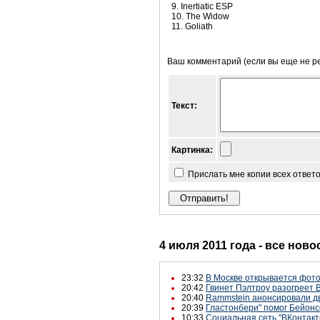
9. Inertiatic ESP
10. The Widow
11. Goliath
Ваш комментарий (если вы еще не р
Текст:
Картинка:
Прислать мне копии всех ответ
4 июля 2011 года - все ново
23:32
В Москве открывается фото
20:42
Гвинет Пэлтроу разогреет 
20:40
Rammstein анонсировали дв
20:39
Гластонбери" помог Бейонс
10:33
Социальная сеть "ВКонтакт