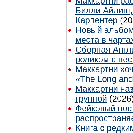
Маккартни рас
Билли Айлиш,
Карпентер
(20
Новый альбом
места в чарта
Сборная Англ
роликом с пес
Маккартни хо
«The Long and
Маккартни на
группой
(2026
Фейковый пос
распространяе
Книга с редк