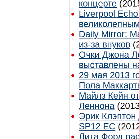
концерте
(201
Liverpool Ech
великолепным
Daily Mirror:
из-за внуков
(
Очки Джона Л
выставлены н
29 мая 2013 
Пола Маккарт
Майлз Кейн о
Леннона
(2013
Эрик Клэптон 
SP12 EC
(201
Лита Форд рас