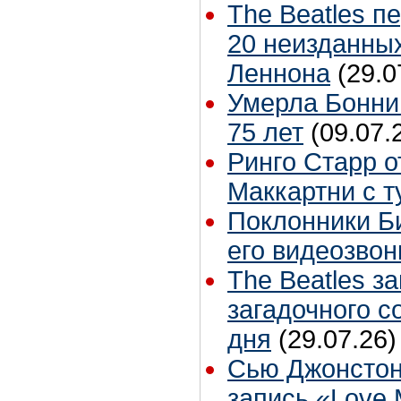
The Beatles п
20 неизданных
Леннона
(29.0
Умерла Бонни
75 лет
(09.07.
Ринго Старр о
Маккартни с т
Поклонники Б
его видеозвон
The Beatles з
загадочного 
дня
(29.07.26)
Сью Джонстон
запись «Love