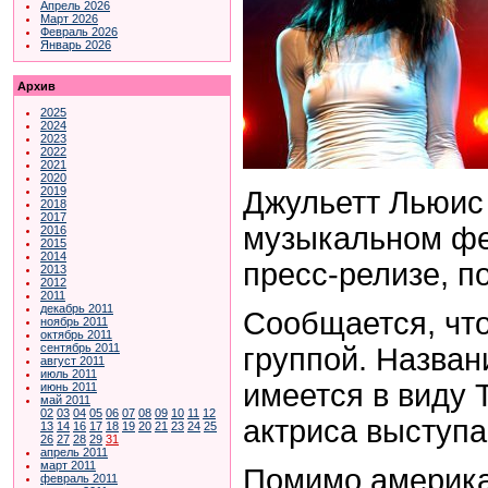
Апрель 2026
Март 2026
Февраль 2026
Январь 2026
Архив
2025
2024
2023
2022
2021
2020
2019
Джульетт Льюис 
2018
2017
музыкальном фе
2016
2015
2014
пресс-релизе, п
2013
2012
2011
декабрь 2011
Сообщается, что
ноябрь 2011
октябрь 2011
сентябрь 2011
группой. Назван
август 2011
июль 2011
имеется в виду 
июнь 2011
май 2011
02
03
04
05
06
07
08
09
10
11
12
актриса выступа
13
14
16
17
18
19
20
21
23
24
25
26
27
28
29
31
апрель 2011
март 2011
Помимо америка
февраль 2011