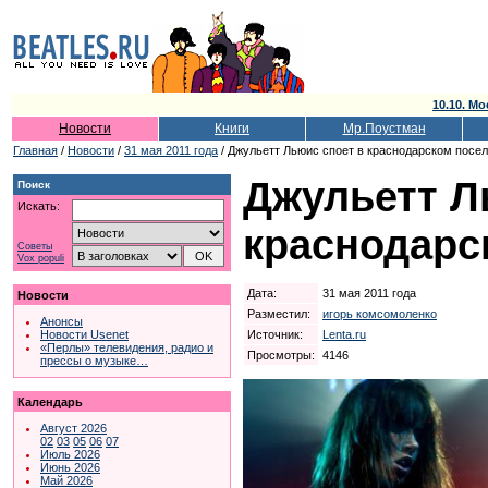
10.10. Мо
Новости
Книги
Мр.Поустман
Главная
/
Новости
/
31 мая 2011 года
/ Джульетт Льюис споет в краснодарском посел
Джульетт Л
Поиск
Искать:
краснодарс
Советы
Vox populi
Дата:
31 мая 2011 года
Новости
Разместил:
игорь комсомоленко
Анонсы
Источник:
Lenta.ru
Новости Usenet
«Перлы» телевидения, радио и
Просмотры:
4146
прессы о музыке…
Календарь
Август 2026
02
03
05
06
07
Июль 2026
Июнь 2026
Май 2026