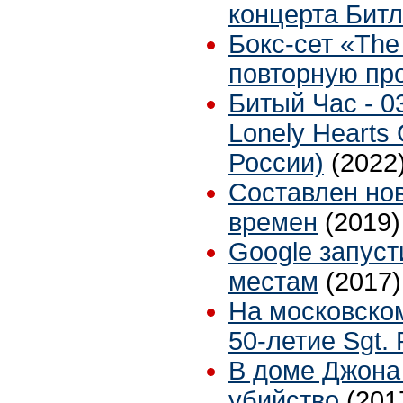
концерта Битл
Бокс-сет «The
повторную пр
Битый Час - 03
Lonely Hearts 
России)
(2022
Составлен но
времен
(2019)
Google запуст
местам
(2017)
На московском
50-летие Sgt.
В доме Джона
убийство
(201