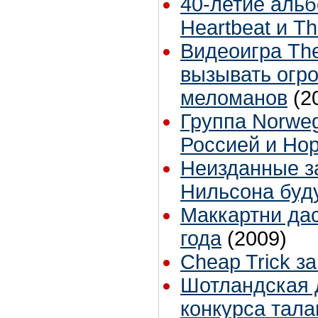
40-летие альбо
Heartbeat и Th
Видеоигра The
вызывать огр
меломанов
(2
Группа Norweg
Россией и Но
Неизданные з
Нильсона буд
Маккартни дас
года
(2009)
Cheap Trick з
Шотландская 
конкурса тала