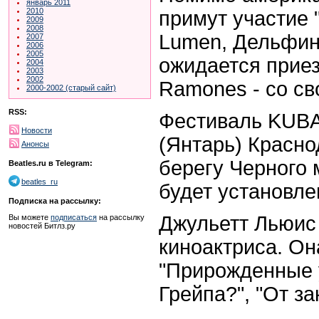
январь 2011
2010
примут участие 
2009
2008
Lumen, Дельфин,
2007
2006
2005
ожидается прие
2004
2003
2002
Ramones - со с
2000-2002 (старый сайт)
RSS:
Фестиваль KUBA
Новости
(Янтарь) Красно
Анонсы
берегу Черного 
Beatles.ru в Telegram:
beatles_ru
будет установле
Подписка на рассылку:
Джульетт Льюис 
Вы можете
подписаться
на рассылку
новостей Битлз.ру
киноактриса. Он
"Прирожденные у
Грейпа?", "От за