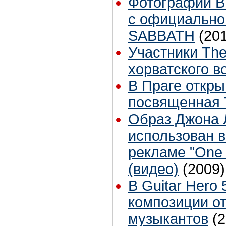
Фотографии B
с официально
SABBATH
(20
Участники Th
хорватского в
В Праге откры
посвященная 
Образ Джона 
использован в
рекламе "One 
(видео)
(2009)
В Guitar Hero 
композиции от
музыкантов
(