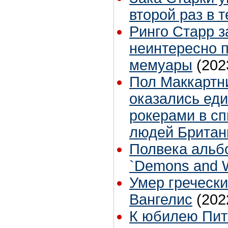
второй раз в 
Ринго Старр з
неинтересно 
мемуары
(202
Пол Маккартн
оказались ед
рокерами в сп
людей Британ
Полвека альб
`Demons and W
Умер гречески
Вангелис
(202
К юбилею Пит