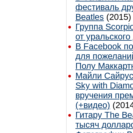
фестиваль др
Beatles
(2015)
Группа Scorpi
от уральского
В Facebook п
для пожелани
Полу Маккарт
Майли Сайрус 
Sky with Diam
вручения прем
(+видео)
(201
Гитару The Be
тысяч доллар