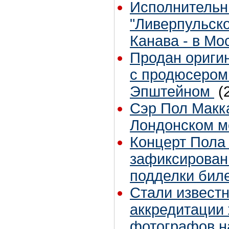
Исполнительн
"Ливерпульско
Канава - в Мо
Продан оригин
с продюсером
Эпштейном
(
Сэр Пол Макка
Лондонском м
Концерт Пола 
зафиксирован
подделки бил
Стали извест
аккредитации
фотографов н