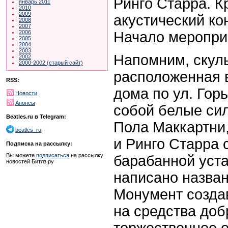
Ринго Старра. К
январь 2011
2010
2009
акустический ко
2008
2007
Начало мероприя
2006
2005
2004
2003
Напомним, скул
2002
2000-2002 (старый сайт)
расположенная в
RSS:
дома по ул. Горь
Новости
Анонсы
собой белые си
Beatles.ru в Telegram:
Пола Маккартни
beatles_ru
и Ринго Старра 
Подписка на рассылку:
Вы можете
подписаться
на рассылку
барабанной уста
новостей Битлз.ру
написано назван
Монумент создав
на средства доб
торжественное 