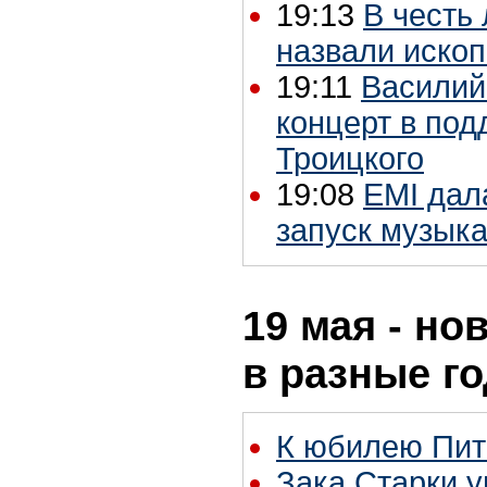
19:13
В честь 
назвали иско
19:11
Василий
концерт в по
Троицкого
19:08
EMI дал
запуск музыка
19 мая - но
в разные г
К юбилею Пит
Зака Старки у