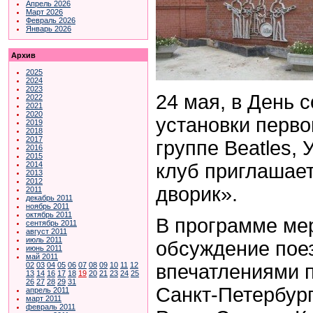
Апрель 2026
Март 2026
Февраль 2026
Январь 2026
Архив
2025
2024
2023
24 мая, в День 
2022
2021
2020
установки перво
2019
2018
2017
группе Beatles, 
2016
2015
клуб приглашает
2014
2013
2012
дворик».
2011
декабрь 2011
ноябрь 2011
октябрь 2011
В программе ме
сентябрь 2011
август 2011
июль 2011
обсуждение пое
июнь 2011
май 2011
впечатлениями п
02
03
04
05
06
07
08
09
10
11
12
13
14
16
17
18
19
20
21
23
24
25
26
27
28
29
31
Санкт-Петербург
апрель 2011
март 2011
февраль 2011