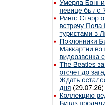
Умерла Бонни
певице было 7
Ринго Старр о
встречу Пола 
туристами в 
Поклонники Б
Маккартни во 
видеозвонка 
The Beatles з
отсчет до заг
Ждать остало
дня
(29.07.26)
Коллекцию ре
Битлз продали