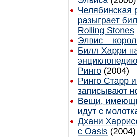
Элвиса
(2006)
Челябинская 
разыграет бил
Rolling Stones
Элвис – корол
Билл Харри н
энциклопедию
Ринго
(2004)
Ринго Старр 
записывают н
Вещи, имеющи
идут с молотк
Дхани Харрисо
с Oasis
(2004)