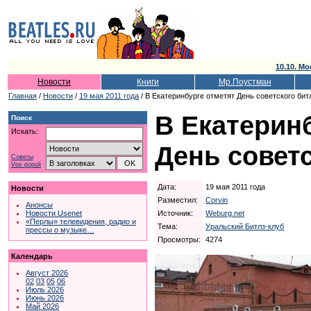
10.10. Мо
Новости
Книги
Мр.Поустман
Главная
/
Новости
/
19 мая 2011 года
/ В Екатеринбурге отметят День советского би
В Екатерин
Поиск
Искать:
День совет
Советы
Vox populi
Дата:
19 мая 2011 года
Новости
Разместил:
Corvin
Анонсы
Источник:
Weburg.net
Новости Usenet
«Перлы» телевидения, радио и
Тема:
Уральский Битлз-клуб
прессы о музыке…
Просмотры:
4274
Календарь
Август 2026
02
03
05
06
Июль 2026
Июнь 2026
Май 2026