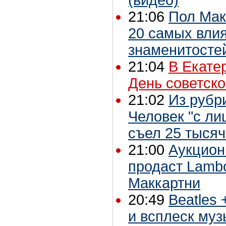
21:06
Пол Мак
20 самых вли
знаменитосте
21:04
В Екате
День советско
21:02
Из рубри
Человек "с л
съел 25 тысяч
21:00
Аукцион
продаст Lambo
Маккартни
20:49
Beatles 
и всплеск му