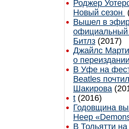
Роджер Уотер
Новый сезон
Вышел в эфир
официальный
Битлз
(2017)
Джайлс Марти
о переиздании
В Уфе на фес
Beatles почти
Шакирова
(20
t
(2016)
Годовщина вы
Heep «Demons
В Тольятти на