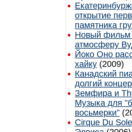
Екатеринбурж
открытие перв
памятника гру
Новый фильм 
атмосферу Ву
Йоко Оно расс
хайку
(2009)
Канадский пи
долгий концер
Зeмфира и The
Музыка для "
восьмерки"
(2
Cirque Du Sole