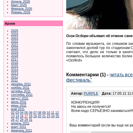
Апрель 2026
Март 2026
Февраль 2026
Январь 2026
Архив
2025
2024
Оззи Осборн объявил об отмене свое
2023
2022
По словам музыканта, он слишком зан
2021
закончился долгий тур по стадионам С
2020
считают, что дело не только в заня
2019
2018
появилось большое количество более 
2017
«Ozzfest».
2016
2015
2014
2013
Комментарии (1)
-
читать вс
2012
фестиваль"
2011
декабрь 2011
ноябрь 2011
октябрь 2011
Автор:
PURPLE
Дата:
17.05.11 11:
сентябрь 2011
август 2011
июль 2011
КОНКУРЕНЦИЯ!
июнь 2011
На авось не получится!
май 2011
Всем надо СЕРЬЁЗНО заниматься!!!
02
03
04
05
06
07
08
09
10
11
12
13
14
16
17
18
19
20
21
23
24
25
26
27
28
29
31
апрель 2011
Ваш комментарий (если вы еще не р
март 2011
февраль 2011