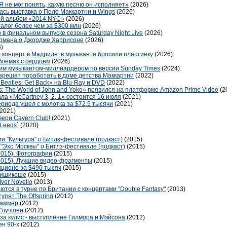
Я не мог понять, какую песню он исполняет»
(2026)
ась выставка о Поле Маккартни и Wings
(2026)
ый альбом «2014 NYC»
(2026)
талог более чем за $300 млн
(2026)
в финальном выпуске сезона Saturday Night Live
(2026)
ормана о Джордже Харрисоне
(2026)
)
 концерт в Мадриде: в музыканта бросили пластинку
(2026)
блемах с сердцем
(2026)
им музыкантом-миллиардером по версии Sunday Times
(2024)
решат поработать в доме детства Маккартни
(2022)
Beatles: Get Back» на Blu-Ray и DVD
(2022)
 The World of John and Yoko» появился на платформе Amazon Prime Video
(2
а «McCartney 3, 2, 1» состоится 16 июля
(2021)
риода ушел с молотка за $72,5 тысячи
(2021)
(2021)
вери Cavern Club!
(2021)
 Leeds`
(2020)
ии "Культура" о Битлз-фестивале (подкаст)
(2015)
"Эхо Москвы" о Битлз-фестивале (подкаст)
(2015)
2015). Фотографии
(2015)
.2015). Лучшие видео-фрагменты
(2015)
кционе за $490 тысяч
(2015)
 Ришикеше
(2015)
vor Novello
(2013)
тся в турне по Британии с концертами "Double Fantasy"
(2013)
пят The Offspring
(2012)
Саммер
(2012)
 "лучшее
(2012)
з-за кулис - выступление Гилмора и Мэйсона
(2012)
ен 90-х
(2012)