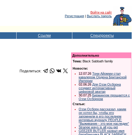
Войти на сайт
Регистрация
|
Выслать пароль
Ссылки
Спецпроекты
Дополнительно
Тема:
Black Sabbath family
Новости:
Поделиться:
12.07.26
Тони Айомми стал
кавалером Ордена Британской
Империи
02.06.26
Для Оззи Осборна
создают интерактивный
цифровой аватар
30.07.25
Бирмингем прощается с
Оззи Осборном
Статьи:
Оззи Осборн рассказал, каким
он хотел бы, чтобы его
запомнили в его последнем
интервью журналу PEOPLE:
"Выживание - это мое наследие"
Strange ways is all you get
GEEZER BUTLER назвал имя
барабанщика BLACK SABBATH