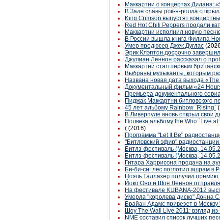
Маккартни о концертах Дилана: «
В Зале славы рок-н-ролла открыл
King Crimson выпустят концертн
Red Hot Chili Peppers продали ка
Маккартни исполнил новую песню 
В России вышла книга Филипа Н
Умер продюсер Джек Дуглас
(2026
Эрик Клэптон досрочно завершил
Джулиан Леннон рассказал о про
Маккартни стал первым британск
Выбраны музыканты, которым раз
Названа новая дата выхода «The 
Документальный фильм «24 Hours:
Премьера документального сериал
Пиджак Маккартни битловского пе
45 лет альбому Rainbow `Rising`
В Ливерпуле вновь открыл свои д
Полвека альбому the Who `Live at
r
(2016)
Программа "Let It Be" радиостанц
"Битловский эфир" радиостанции 
Битлз-фестиваль (Москва, 14.05.
Битлз-фестиваль (Москва, 14.05
Гитара Харрисона продана на ау
Би-би-си: лес поглотил ашрам в
Ноэль Галлахер получил премию I
Йоко Оно и Шон Леннон отправляю
На фестивале KUBANA-2012 высту
Умерла "королева диско" Донна 
Брайан Адамс привезет в Москву
Шоу The Wall Live 2011: взгляд и
NME составил список лучших пес