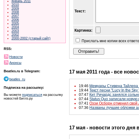
январь 2011
2010
2009
Текст:
2008
2007
2006
2005
2004
Картинка:
2003
2002
2000-2002 (старый сайт)
Прислать мне копии всех ответ
RSS:
Новости
Анонсы
17 мая 2011 года - все ново
Beatles.ru в Telegram:
beatles_ru
19:46
Мемуары Стивена Тайлера 
Подписка на рассылку:
19:44
Текст песни "Lucy In the Sk
07:47
Кит Ричардс занялся сольн
Вы можете
подписаться
на рассылку
новостей Битлз.ру
07:44
Status Quo записали новую 
07:41
Оззи Осборн отменил свой
07:36
Названы лучшие обложки а
17 мая - новости этого дня