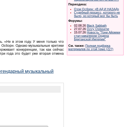
Периодика:
Оззи Осборн: «В АД И НАЗАД»
Судебный процесс, которого не
было, но который мог бы быть
Форумы:
02.08.26
Black Sabbath
27.07.26
Ozzy Osbourne
15.07.26
Новость "Тони Айомми
стал кавалером Ордена
Британской Империи"
. «Не в этом году. У меня только что
зи Осборн. Однако музыкальные критики
См. также:
Полная подборка
материалов по этой теме (227)
рживает конкуренции, так как сейчас
три года это будет уже вторая отмена
легендарный музыкальный