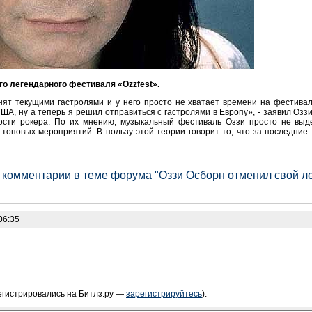
го легендарного фестиваля «Ozzfest».
ят текущими гастролями и у него просто не хватает времени на фестиваль
ША, ну а теперь я решил отправиться с гастролями в Европу», - заявил Оз
тости рокера. По их мнению, музыкальный фестиваль Оззи просто не выде
топовых мероприятий. В пользу этой теории говорит то, что за последние 
е комментарии в теме форума "Оззи Осборн отменил свой 
06:35
егистрировались на Битлз.ру —
зарегистрируйтесь
):