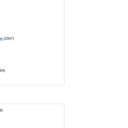
е!
(2007)
04)
6)