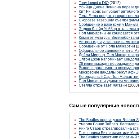
Tony Iommi о DIO
(2012)
Убийца Джона Леннона переведен
Кит Ричардс выпускает автобио
Terra Firma предотвращает непла
Скорсезе завершил съемки филь
Сообщение о раке кожи у Майкла
Эндрю Ллойд Уэббер отказался о
Пол Маккартни не собирается от
Комитет культуры Великобритани
Авторы идеи установки памятник
Сообщение от Пола Маккартни
(
Официальное заявление четы Ма
Дейли Миррор: Пол Маккартни ра
Элтон Джон напоминает Кондоли
28 июня выходят переиздания диск
Вышел промо-сингл к новому прое
Московские вандалы режут афиш
Легендарный Сэр Пол Маккартни 
Пол Маккартни удивится московс
Стелла открывает магазин
(2003)
Самые популярные новости
The Beatles переиздают Rubber S
Умерла Бонни Тайлер. Легендарн
Ринго Старр отреагировал на вст
Поклонники Битлз заметили Макк
The Beatles запустили обратный 