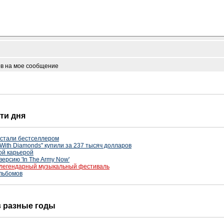
ов на мое сообщение
сти дня
стали бестселлером
y With Diamonds" купили за 237 тысяч долларов
ой карьерой
версию 'In The Army Now'
 легендарный музыкальный фестиваль
льбомов
 в разные годы