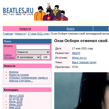
Новости
Книги
Главная
/
Новости
/
17 мая 2011 года
/ Оззи Осборн отменил свой легендарный муз
Оззи Осборн отменил свой
Поиск
Искать:
Дата:
17 мая 2011 года
Разместил:
MikiFR
Советы
Источник:
Music.km.ru
Vox populi
Тема:
Black Sabbath family
Новости
Просмотры:
3734
Анонсы
Новости Usenet
«Перлы» телевидения, радио и
прессы о музыке…
Календарь
Август 2026
02
03
05
06
Июль 2026
Июнь 2026
Май 2026