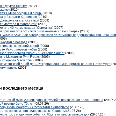
 в другую тюрьму
(2012)
графию
(2010)
теж EMI по ссудам Citigroup
(2010)
ма о Джордже Харрисоне
(2010)
 Джексона оказалось уткой
(2009)
т "Мастера и Маргариты"
(2009)
мечать 40-летие выхода "Сержанта"
(2007)
и призвал позаботиться о музыкальных пенсионерах
(2007)
а Битлз в Алма-Ате благодарят всех битломанов, поддержавших это начинани
2006)
ккартни о разводе
(2006)
зводится со второй женой
(2006)
ззе Райс о первой любви
(2006)
ов "Wonderwall Music" и "Electronic Sound"
(2005)
кту Маккартни Twin Freaks
(2005)
и концерта Маккартни
(2004)
отметит свой 62-ой День Рождения 3000-м концертом в Санкт-Петербурге
(20
кому приему
(2003)
 последнего месяца
oul: новый микс, 20 неизданных дублей и неизвестная песня Леннона
(29.07.2
ой певице было 75 лет
(09.07.26)
речу Пола Маккартни с туристами в Ливерпуле
(23.07.26)
артни во время его видеозвонка со Старром
(21.07.26)
отсчет до загадочного события. Ждать осталось меньше дня
(29.07.26)