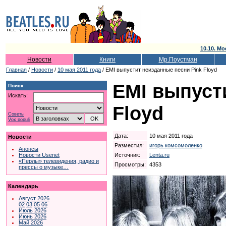
10.10. Мо
Новости
Книги
Мр.Поустман
Главная
/
Новости
/
10 мая 2011 года
/ EMI выпустит неизданные песни Pink Floyd
EMI выпуст
Поиск
Искать:
Floyd
Советы
Vox populi
Дата:
10 мая 2011 года
Новости
Разместил:
игорь комсомоленко
Анонсы
Источник:
Lenta.ru
Новости Usenet
«Перлы» телевидения, радио и
Просмотры:
4353
прессы о музыке…
Календарь
Август 2026
02
03
05
06
Июль 2026
Июнь 2026
Май 2026