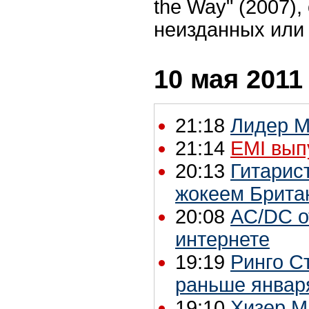
the Way" (2007)
неизданных или 
10 мая 2011
21:18
Лидер M
21:14
EMI вып
20:13
Гитарис
жокеем Брита
20:08
AС/DС о
интернете
19:19
Ринго С
раньше январ
19:10
Хизер М