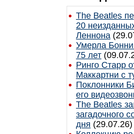
The Beatles п
20 неизданных
Леннона
(29.0
Умерла Бонни
75 лет
(09.07.
Ринго Старр о
Маккартни с т
Поклонники Б
его видеозвон
The Beatles з
загадочного 
дня
(29.07.26)