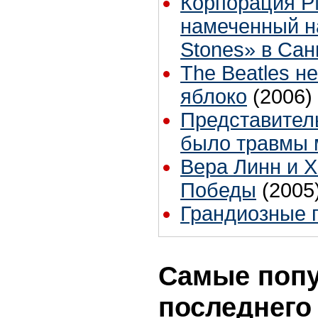
Корпорация P
намеченный на
Stones» в Сан
The Beatles н
яблоко
(2006)
Представитель
было травмы 
Вера Линн и Х
Победы
(2005
Грандиозные 
Самые попу
последнего