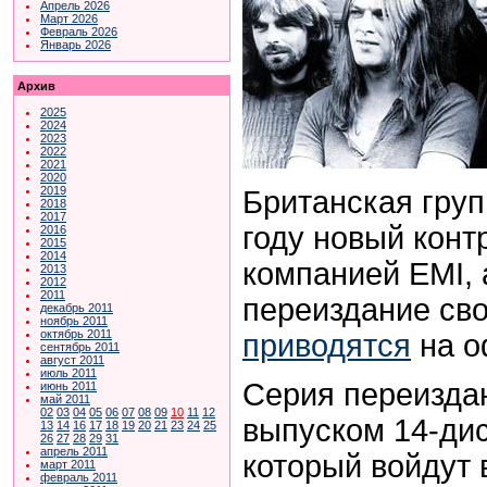
Апрель 2026
Март 2026
Февраль 2026
Январь 2026
Архив
2025
2024
2023
2022
2021
2020
2019
Британская груп
2018
2017
году новый конт
2016
2015
2014
компанией EMI,
2013
2012
2011
переиздание сво
декабрь 2011
ноябрь 2011
октябрь 2011
приводятся
на о
сентябрь 2011
август 2011
июль 2011
Серия переиздан
июнь 2011
май 2011
02
03
04
05
06
07
08
09
10
11
12
выпуском 14-диск
13
14
16
17
18
19
20
21
23
24
25
26
27
28
29
31
апрель 2011
который войдут 
март 2011
февраль 2011