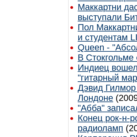
Маккартни дас
выступали Би
Пол Маккартн
и студентам L
Queen - "Абсо
В Стокгольме
Индиец вошел 
"гитарный ма
Дэвид Гилмор 
Лондоне
(2009
"Абба" записа
Конец рок-н-р
радиоламп
(2