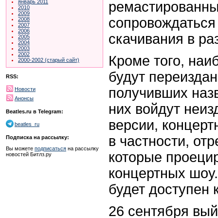
январь 2011
ремастированны
2010
2009
сопровождаться
2008
2007
2006
скачивания в р
2005
2004
2003
2002
Кроме того, наи
2000-2002 (старый сайт)
будут переизда
RSS:
получивших назва
Новости
Анонсы
них войдут неиз
Beatles.ru в Telegram:
версии, концерт
beatles_ru
в частности, о
Подписка на рассылку:
Вы можете
подписаться
на рассылку
которые проеци
новостей Битлз.ру
концертных шоу
будет доступен 
26 сентября вый