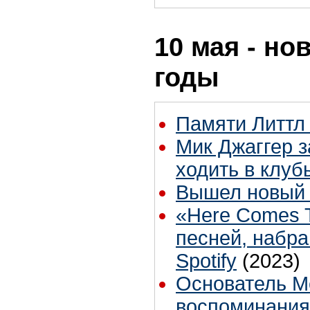
10 мая - но
годы
Памяти Литтл 
Мик Джаггер з
ходить в клуб
Вышел новый к
«Here Comes 
песней, набр
Spotify
(2023)
Основатель M
воспоминаниям