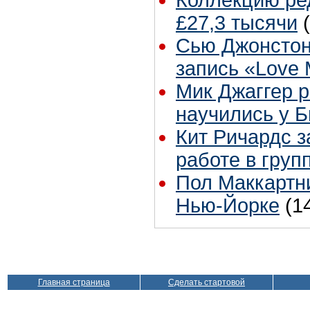
Коллекцию ре
£27,3 тысячи
Сью Джонстон
запись «Love
Мик Джаггер р
научились у Б
Кит Ричардс з
работе в груп
Пол Маккартни
Нью-Йорке
(1
Главная страница
Сделать стартовой