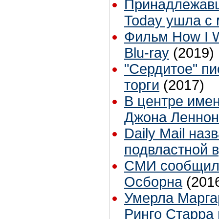
Принадлежавш
Today ушла с 
Фильм How I 
Blu-ray
(2019)
"Сердитое" п
торги
(2017)
В центре имен
Джона Леннон
Daily Mail на
подвластной 
СМИ сообщили
Осборна
(201
Умерла Марга
Ринго Старра