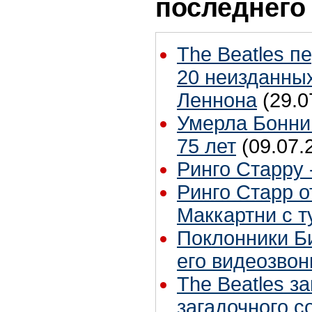
последнего
The Beatles п
20 неизданных
Леннона
(29.0
Умерла Бонни
75 лет
(09.07.
Ринго Старру -
Ринго Старр о
Маккартни с т
Поклонники Б
его видеозвон
The Beatles з
загадочного 