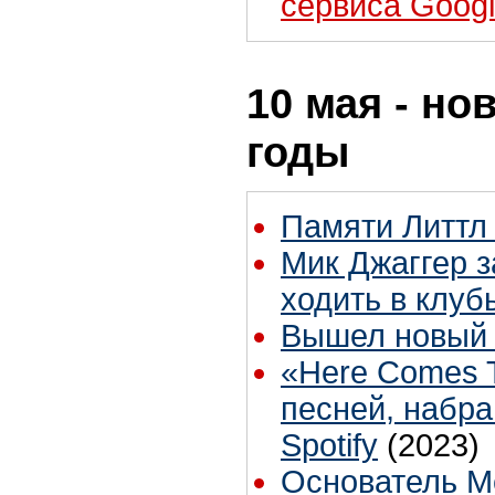
сервиса Goog
10 мая - но
годы
Памяти Литтл 
Мик Джаггер з
ходить в клуб
Вышел новый к
«Here Comes 
песней, набр
Spotify
(2023)
Основатель M