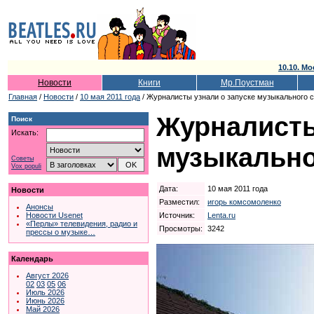
10.10. Мо
Новости
Книги
Мр.Поустман
Главная
/
Новости
/
10 мая 2011 года
/ Журналисты узнали о запуске музыкального 
Журналисты
Поиск
Искать:
музыкально
Советы
Vox populi
Дата:
10 мая 2011 года
Новости
Разместил:
игорь комсомоленко
Анонсы
Источник:
Lenta.ru
Новости Usenet
«Перлы» телевидения, радио и
Просмотры:
3242
прессы о музыке…
Календарь
Август 2026
02
03
05
06
Июль 2026
Июнь 2026
Май 2026