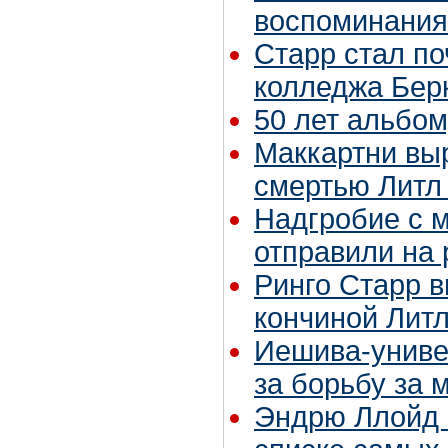
воспоминаниям
Старр стал п
колледжа Бер
50 лет альбом
Маккартни выр
смертью Литл
Надгробие с 
отправили на
Ринго Старр в
кончиной Лит
Иешива-униве
за борьбу за 
Эндрю Ллойд 