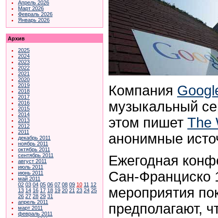
Апрель 2026
Март 2026
Февраль 2026
Январь 2026
Архив
2025
2024
2023
2022
2021
2020
2019
Компания
Googl
2018
2017
музыкальный сер
2016
2015
2014
этом пишет
The 
2013
2012
2011
анонимные исто
декабрь 2011
ноябрь 2011
октябрь 2011
сентябрь 2011
Ежегодная конф
август 2011
июль 2011
Сан-Франциско 1
июнь 2011
май 2011
02
03
04
05
06
07
08
09
10
11
12
мероприятия пок
13
14
16
17
18
19
20
21
23
24
25
26
27
28
29
31
апрель 2011
предполагают, ч
март 2011
февраль 2011