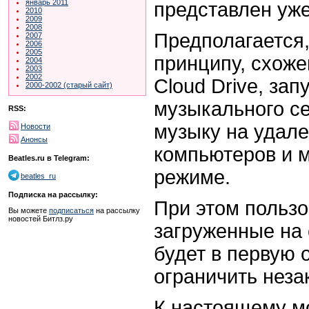
январь 2011
представлен уже
2010
2009
2008
Предполагается,
2007
2006
2005
принципу, схож
2004
2003
2002
Cloud Drive, з
2000-2002 (старый сайт)
музыкального се
RSS:
музыку на удал
Новости
Анонсы
компьютеров и м
Beatles.ru в Telegram:
режиме.
beatles_ru
Подписка на рассылку:
При этом пользо
Вы можете
подписаться
на рассылку
новостей Битлз.ру
загруженные на 
будет в первую 
ограничить неза
К настоящему м