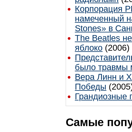
Корпорация P
намеченный на
Stones» в Сан
The Beatles н
яблоко
(2006)
Представитель
было травмы 
Вера Линн и Х
Победы
(2005
Грандиозные 
Самые попу