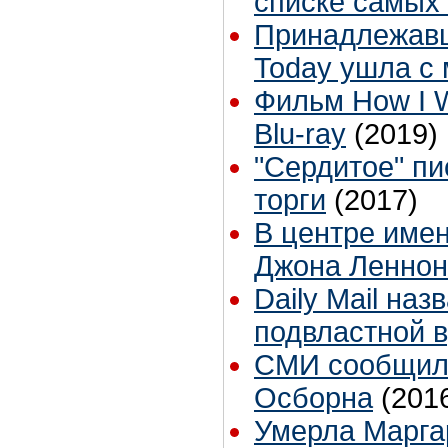
списке самых
Принадлежавш
Today ушла с 
Фильм How I 
Blu-ray
(2019)
"Сердитое" п
торги
(2017)
В центре имен
Джона Леннон
Daily Mail на
подвластной 
СМИ сообщили
Осборна
(201
Умерла Марга