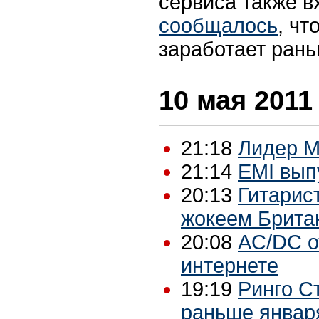
сервиса также в
сообщалось
, чт
заработает рань
10 мая 2011
21:18
Лидер M
21:14
EMI вып
20:13
Гитарис
жокеем Брита
20:08
AС/DС о
интернете
19:19
Ринго С
раньше январ