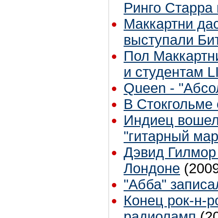
Ринго Старра
Маккартни дас
выступали Би
Пол Маккартн
и студентам L
Queen - "Абсо
В Стокгольме
Индиец вошел 
"гитарный ма
Дэвид Гилмор 
Лондоне
(2009
"Абба" записа
Конец рок-н-р
радиоламп
(2