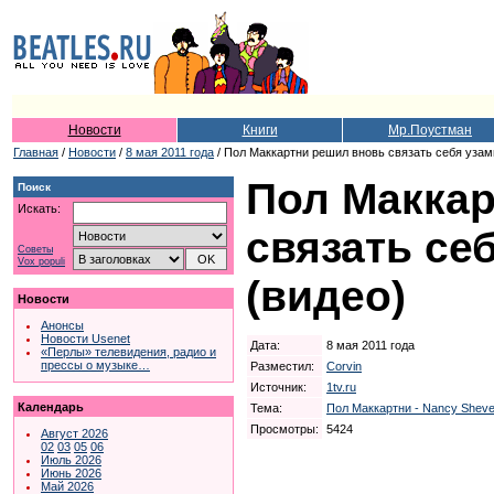
Новости
Книги
Мр.Поустман
Главная
/
Новости
/
8 мая 2011 года
/ Пол Маккартни решил вновь связать себя узам
Пол Макка
Поиск
Искать:
связать се
Советы
Vox populi
(видео)
Новости
Анонсы
Новости Usenet
Дата:
8 мая 2011 года
«Перлы» телевидения, радио и
прессы о музыке…
Разместил:
Corvin
Источник:
1tv.ru
Календарь
Тема:
Пол Маккартни - Nancy Sheve
Просмотры:
5424
Август 2026
02
03
05
06
Июль 2026
Июнь 2026
Май 2026