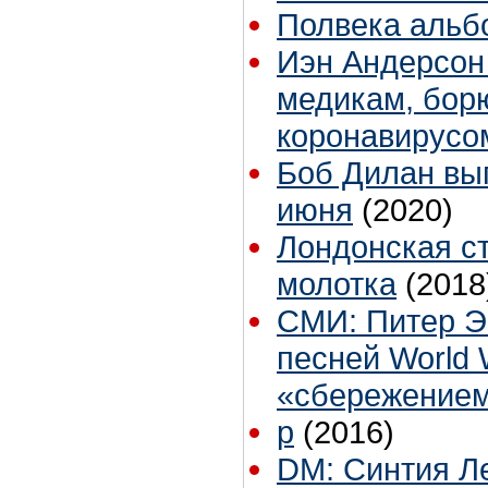
Полвека альбом
Иэн Андерсон
медикам, бор
коронавирусо
Боб Дилан вы
июня
(2020)
Лондонская ст
молотка
(2018
СМИ: Питер Э
песней World 
«сбережением
p
(2016)
DM: Синтия Л