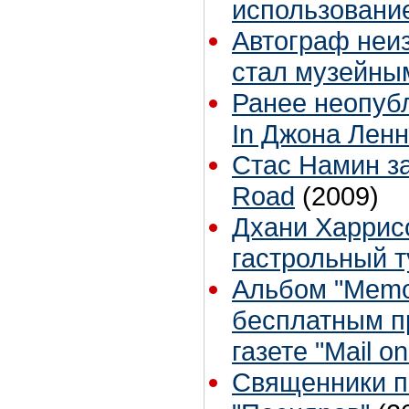
использовани
Автограф неи
стал музейны
Ранее неопуб
In Джона Лен
Стас Намин з
Road
(2009)
Дхани Харрис
гастрольный т
Альбом "Memor
бесплатным п
газете "Mail o
Священники по