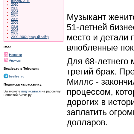
январь 2011
2010
2009
2008
Музыкант женитс
2007
2006
2005
51-летней бизне
2004
2003
2002
место и детали
2000-2002 (старый сайт)
влюбленные пока
RSS:
Новости
Для 68-летнего 
Анонсы
третий брак. Пр
Beatles.ru в Telegram:
beatles_ru
Миллс - законч
Подписка на рассылку:
процессом, кото
Вы можете
подписаться
на рассылку
новостей Битлз.ру
дорогих в истор
заплатить огром
долларов.