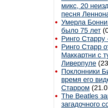
микс, 20 неиз
песня Леннон
Умерла Бонни
было 75 лет
(
Ринго Старру -
Ринго Старр о
Маккартни с т
Ливерпуле
(23
Поклонники Б
время его вид
Старром
(21.0
The Beatles з
загадочного с