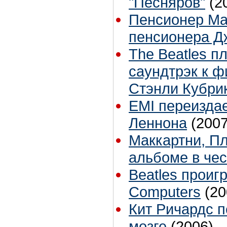
"Песняров"
(2
Пенсионер Мак
пенсионера Д
The Beatles п
саундтрэк к ф
Стэнли Кубри
EMI переизда
Леннона
(2007
Маккартни, Пл
альбоме в че
Beatles проиг
Computers
(20
Кит Ричардс 
мозге
(2006)