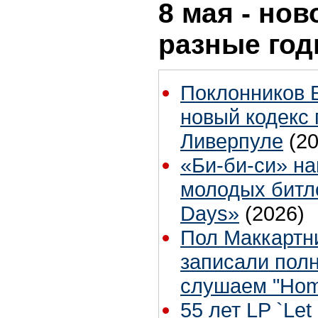
8 мая - нов
разные го
Поклонников 
новый кодекс 
Ливерпуле
(2
«Би-би-си» на
молодых битл
Days»
(2026)
Пол Маккартн
записали пол
слушаем "Hom
55 лет LP `Let 