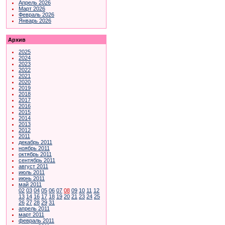
Апрель 2026
Март 2026
Февраль 2026
Январь 2026
Архив
2025
2024
2023
2022
2021
2020
2019
2018
2017
2016
2015
2014
2013
2012
2011
декабрь 2011
ноябрь 2011
октябрь 2011
сентябрь 2011
август 2011
июль 2011
июнь 2011
май 2011
02
03
04
05
06
07
08
09
10
11
12
13
14
16
17
18
19
20
21
23
24
25
26
27
28
29
31
апрель 2011
март 2011
февраль 2011