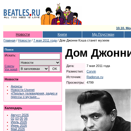
10.10. Мо
Новости
Книги
Мр.Поустман
Главная
/
Новости
/
7 мая 2011 года
/ Дом Джонни Кэша станет музеем
Дом Джонни
Поиск
Искать:
Дата:
7 мая 2011 года
Советы
Vox populi
Разместил:
Corvin
Источник:
Radiorus.ru
Новости
Просмотры:
4799
Анонсы
Новости Usenet
«Перлы» телевидения, радио и
прессы о музыке…
Календарь
Август 2026
02
03
05
06
Июль 2026
Июнь 2026
Май 2026