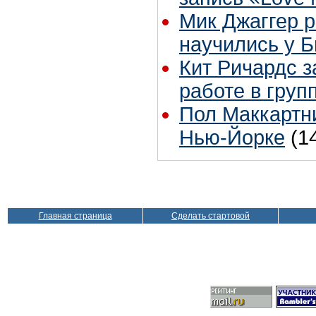
Мик Джаггер р
научились у Б
Кит Ричардс з
работе в груп
Пол Маккартни
Нью-Йорке
(1
Главная страница
Сделать стартовой