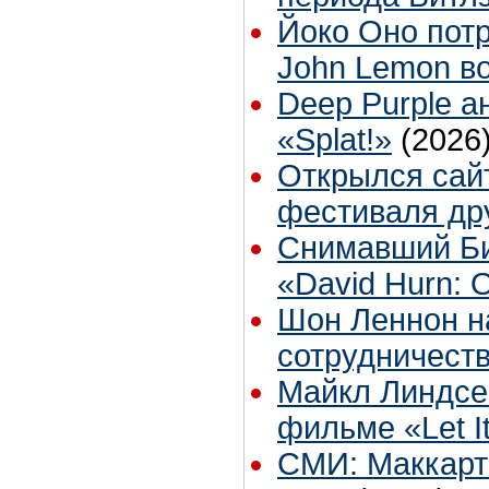
Йоко Оно пот
John Lemon в
Deep Purple 
«Splat!»
(2026
Открылся сай
фестиваля др
Снимавший Би
«David Hurn: 
Шон Леннон н
сотрудничест
Майкл Линдсе
фильме «Let I
СМИ: Маккарт