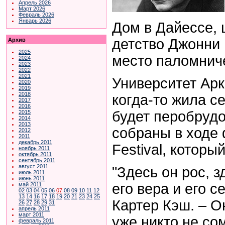
Апрель 2026
Март 2026
Февраль 2026
Январь 2026
Дом в Дайессе, 
детство Джонни 
Архив
2025
место паломнич
2024
2023
2022
2021
Университет Арк
2020
2019
2018
когда-то жила с
2017
2016
будет перобрудо
2015
2014
2013
собраны в ходе 
2012
2011
декабрь 2011
Festival, которы
ноябрь 2011
октябрь 2011
сентябрь 2011
август 2011
"Здесь он рос, з
июль 2011
июнь 2011
его вера и его 
май 2011
02
03
04
05
06
07
08
09
10
11
12
13
14
16
17
18
19
20
21
23
24
25
Картер Кэш. – О
26
27
28
29
31
апрель 2011
март 2011
уже никто не со
февраль 2011