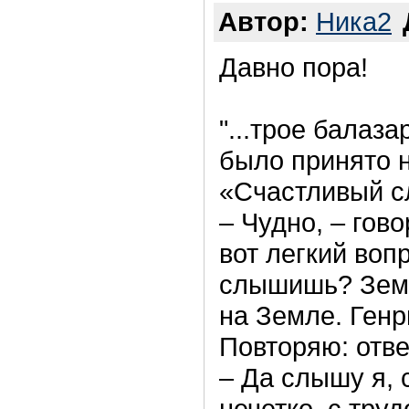
Автор:
Ника2
Давно пора!
"...трое балаз
было принято н
«Счастливый с
– Чудно, – гов
вот легкий воп
слышишь? Земл
на Земле. Генр
Повторяю: отве
– Да слышу я, 
нечетко, с тру