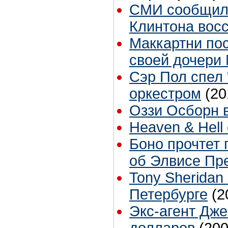
СМИ сообщили
Клинтона восс
Маккартни по
своей дочери
Сэр Пол спел 
оркестром
(20
Оззи Осборн 
Heaven & Hell
Боно прочтет 
об Элвисе Пр
Tony Sheridan
Петербурге
(2
Экс-агент Дже