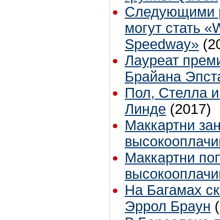
Следующими р
могут стать «W
Speedway»
(2
Лауреат преми
Брайана Эпст
Пол, Стелла и
Линде
(2017)
Маккартни зан
высокооплачи
Маккартни поп
высокооплачи
На Багамах с
Эррол Браун