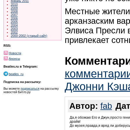
январь 2011
2010
2009
Местные жители
2008
2007
арканзаским ва
2006
2005
2004
Элвиса Пресли 
2003
2002
2000-2002 (старый сайт)
привлекает сотн
RSS:
Новости
Комментари
Анонсы
Beatles.ru в Telegram:
комментарии
beatles_ru
Джонни Кэша
Подписка на рассылку:
Вы можете
подписаться
на рассылку
новостей Битлз.ру
Автор:
fab
Дат
Да,я обожаю Его и Джун,просто ген
драйв!
До музея,правда,я вряд ли доберус