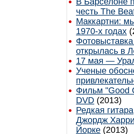
В Барселоне 
честь The Bea
Маккартни: м
1970-х годах
(
Фотовыставка "
открылась в 
17 мая — Урал
Ученые обос
привлекатель
Фильм "Good O
DVD
(2013)
Редкая гитара
Джордж Харрис
Йорке
(2013)