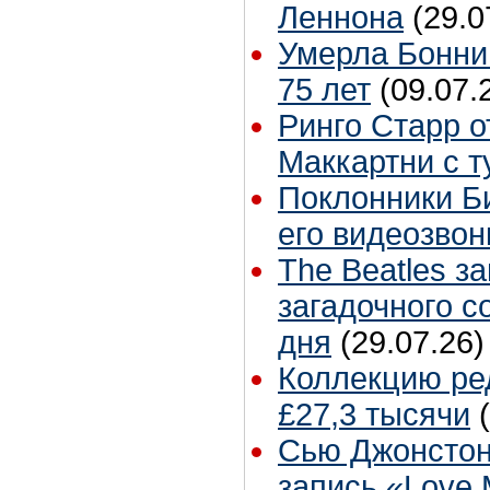
Леннона
(29.0
Умерла Бонни
75 лет
(09.07.
Ринго Старр о
Маккартни с т
Поклонники Б
его видеозвон
The Beatles з
загадочного 
дня
(29.07.26)
Коллекцию ре
£27,3 тысячи
Сью Джонстон
запись «Love