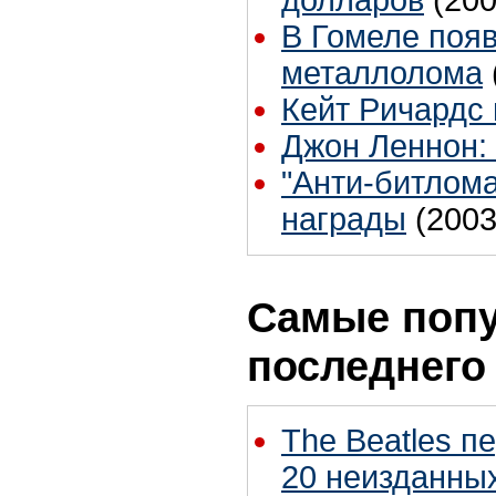
долларов
(200
В Гомеле появ
металлолома
Кейт Ричардс
Джон Леннон:
"Анти-битлом
награды
(2003
Самые попу
последнего
The Beatles п
20 неизданных