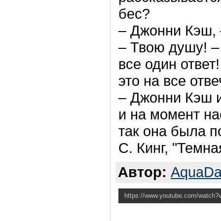
бес?
– Джонни Кэш, 
– Твою душу! –
все один ответ
это на все отв
– Джонни Кэш и
и на момент на
так она была 
С. Кинг, "Темн
Автор:
AquaDa
https://www.youtube.com/watch