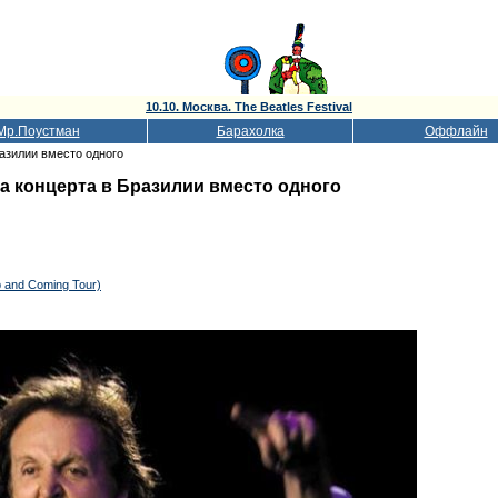
10.10. Москва. The Beatles Festival
Мр.Поустман
Барахолка
Оффлайн
разилии вместо одного
а концерта в Бразилии вместо одного
p and Coming Tour)