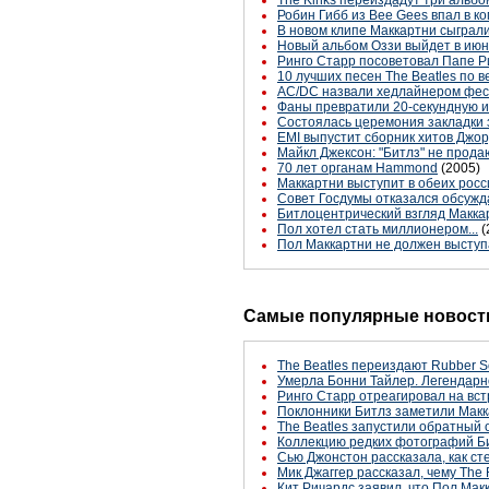
The Kinks переиздадут три альб
Робин Гибб из Bee Gees впал в ко
В новом клипе Маккартни сыграл
Новый альбом Оззи выйдет в ию
Ринго Старр посоветовал Папе Р
10 лучших песен The Beatles по в
AC/DC назвали хедлайнером фест
Фаны превратили 20-секундную 
Состоялась церемония закладки 
EMI выпустит сборник хитов Джо
Майкл Джексон: "Битлз" не прода
70 лет органам Hammond
(2005)
Маккартни выступит в обеих росс
Совет Госдумы отказался обсужд
Битлоцентрический взгляд Макка
Пол хотел стать миллионером...
(
Пол Маккартни не должен выступ
Самые популярные новости
The Beatles переиздают Rubber S
Умерла Бонни Тайлер. Легендарн
Ринго Старр отреагировал на вст
Поклонники Битлз заметили Макк
The Beatles запустили обратный 
Коллекцию редких фотографий Би
Сью Джонстон рассказала, как с
Мик Джаггер рассказал, чему The 
Кит Ричардс заявил, что Пол Макк