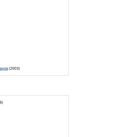
фанов
(2003)
6)