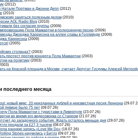
ома на виниле
(2012)
му
(2012)
и Натали Портман и Джонни Депп
(2012)
не
(2010)
имскому заняться полезным делом
(2010)
ерсии AOL Radio Blog
(2010)
иваля без согласия группы
(2009)
импровизацию Пола Маккартни в полноценную песню
(2009)
звезды Джорджа Харрисона на аллее славы в Голливуде
(2009)
рджа Харрисона
(2009)
ются!
(2005)
ийских столицах?
(2003)
ать протест против концерта Пола Маккартни
(2003)
ртни на политику
(2003)
2003)
ать на Красной площади в Москве, считает Депутат Госдумы Алексей Митро
 последнего месяца
oul: новый микс, 20 неизданных дублей и неизвестная песня Леннона
(29.07.2
ой певице было 75 лет
(09.07.26)
речу Пола Маккартни с туристами в Ливерпуле
(23.07.26)
артни во время его видеозвонка со Старром
(21.07.26)
отсчет до загадочного события. Ждать осталось меньше дня
(29.07.26)
тлз продали за £27,3 тысячи
(08.07.26)
терла раннюю запись «Love Me Do»
(18.07.26)
Rolling Stones научились у Битлз
(09.07.26)
артни скучает по работе в группе
(09.07.26)