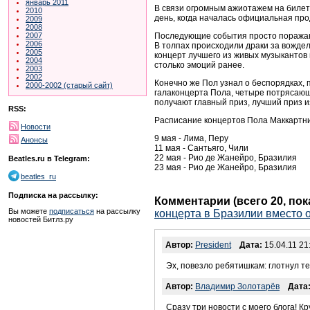
январь 2011
В связи огромным ажиотажем на билеты 
2010
день, когда началась официальная прод
2009
2008
Последующие события просто поражают
2007
2006
В толпах происходили драки за вождел
2005
концерт лучшего из живых музыкантов
2004
столько эмоций ранее.
2003
2002
Конечно же Пол узнал о беспорядках, 
2000-2002 (старый сайт)
галаконцерта Пола, четыре потрясающ
получают главный приз, лучший приз
RSS:
Расписание концертов Пола Маккартни 
Новости
9 мая - Лима, Перу
Анонсы
11 мая - Сантьяго, Чили
22 мая - Рио де Жанейро, Бразилия
Beatles.ru в Telegram:
23 мая - Рио де Жанейро, Бразилия
beatles_ru
Подписка на рассылку:
Комментарии (всего 20, по
Вы можете
подписаться
на рассылку
концерта в Бразилии вместо 
новостей Битлз.ру
Автор:
President
Дата:
15.04.11 21
Эх, повезло ребятишкам: глотнул те
Автор:
Владимир Золотарёв
Дата
Сразу три новости с моего блога! Кр