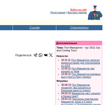
Войти на сайт
Регистрация
|
Выслать пароль
Ссылки
Спецпроекты
Дополнительно
Тема:
Пол Маккартни - тур '2011 (Up
and Coming Tour)
Поделиться:
Новости:
10.11.11
Пол Маккартни записал
видеопослание для поклонников
из ОАЭ
12.05.11
Пол Маккартни дал
концерт в Чили
12.05.11
Пол Маккартни впервые
выступил в Перу (видео)
Форумы:
30.09.13
Пол Маккартни
проведёт два концерта в
Бразилии вместо одного
04.02.12
Маккартни даст концерт
в Казахстане?
23.01.12
Перуанцы пригласили
Маккартни, Боно и Стинга
выступить в "потерянном городе