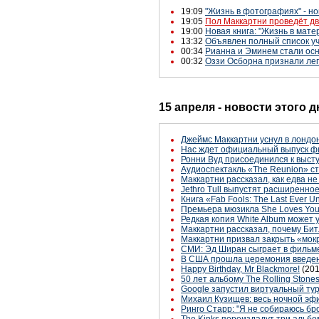
19:09
"Жизнь в фотографиях" - н
19:05
Пол Маккартни проведёт дв
19:00
Новая книга: "Жизнь в мат
13:32
Объявлен полный список уч
00:34
Рианна и Эминем стали осн
00:32
Оззи Осборна признали лег
15 апреля - новости этого 
Джеймс Маккартни уснул в лондо
Нас ждет официальный выпуск фил
Ронни Вуд присоединился к выст
Аудиоспектакль «The Reunion» ста
Маккартни рассказал, как едва н
Jethro Tull выпустят расширенное
Книга «Fab Fools: The Last Ever U
Премьера мюзикла She Loves You 
Редкая копия White Album может у
Маккартни рассказал, почему Бит
Маккартни призвал закрыть «мок
СМИ: Эд Ширан сыграет в фильме 
В США прошла церемония введени
Happy Birthday, Mr Blackmore!
(201
50 лет альбому The Rolling Stones
Google запустил виртуальный тур
Михаил Кузищев: весь ночной эф
Ринго Старр: "Я не собираюсь бр