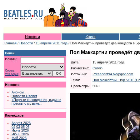
Новости
Книги
Главная
/
Новости
/
15 апреля 2011 года
/ Пол Маккартни проведёт два концерта в Б
Пол Маккартни проведёт дв
Поиск
Искать:
Дата:
15 апреля 2011 года
Разместил:
Corvin
Советы
Источник:
Presedent94.blogspot.com
Vox populi
Тема:
Пол Маккартни - тур '2011 (U
Новости
Просмотры:
5061
Анонсы
Новости Usenet
«Перлы» телевидения, радио и
прессы о музыке…
Календарь
Август 2026
02
03
05
06
Июль 2026
Июнь 2026
Май 2026