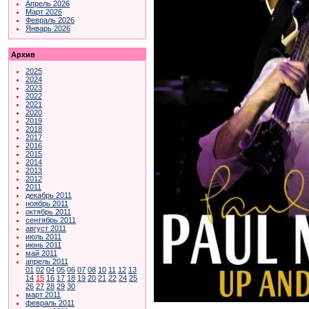
Апрель 2026
Март 2026
Февраль 2026
Январь 2026
Архив
2025
2024
2023
2022
2021
2020
2019
2018
2017
2016
2015
2014
2013
2012
2011
декабрь 2011
ноябрь 2011
октябрь 2011
сентябрь 2011
август 2011
июль 2011
июнь 2011
май 2011
апрель 2011
01
02
04
05
06
07
08
10
11
12
13
14
15
16
17
18
19
20
21
22
24
25
26
27
28
29
30
март 2011
февраль 2011