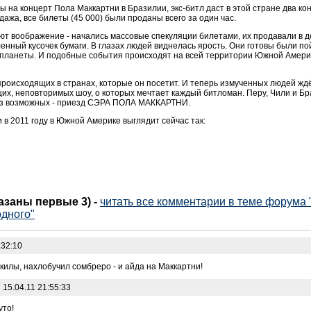
на концерт Пола Маккартни в Бразилии, экс-битл даст в этой стране два конце
ажа, все билеты (45 000) были проданы всего за один час.
 воображение - начались массовые спекуляции билетами, их продавали в д
енный кусочек бумаги. В глазах людей виднелась ярость. Они готовы были пой
 планеты. И подобные события происходят на всей территории Южной Амери
происходящих в странах, которые он посетит. И теперь измученных людей жд
их, неповторимых шоу, о которых мечтает каждый битломан. Перу, Чили и Бр
 из возможных - приезд СЭРА ПОЛА МАККАРТНИ.
в 2011 году в Южной Америке выглядит сейчас так:
казаны первые 3)
-
читать все комментарии в теме форума 
одного"
:32:10
килы, нахлобучил сомбреро - и айда на Маккартни!
:
15.04.11 21:55:33
уто!