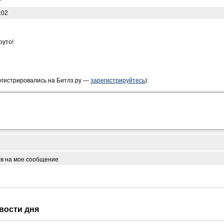
:02
руто!
егистрировались на Битлз.ру —
зарегистрируйтесь
):
ов на мое сообщение
овости дня