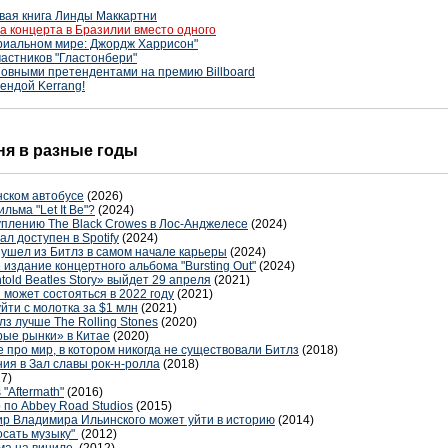
овая книга Линды Маккартни
а концерта в Бразилии вместо одного
ериальном мире: Джордж Харрисон"
астников "Гластонбери"
овными претендентами на премию Billboard
ендой Kerrang!
дня в разные годы
нском автобусе
(2026)
ьма "Let It Be"?
(2024)
уплению The Black Crowes в Лос-Анджелесе
(2024)
л доступен в Spotify
(2024)
е ушел из Битлз в самом начале карьеры
(2024)
 издание концертного альбома "Bursting Out"
(2024)
ntold Beatles Story» выйдет 29 апреля
(2021)
может состояться в 2022 году
(2021)
йти с молотка за $1 млн
(2021)
лз лучше The Rolling Stones
(2020)
рые рынки» в Китае
(2020)
про мир, в котором никогда не существовали Битлз
(2018)
я в Зал славы рок-н-ролла
(2018)
7)
 "Aftermath"
(2016)
 по Abbey Road Studios
(2015)
ир Владимира Ильинского может уйти в историю
(2014)
осать музыку"
(2012)