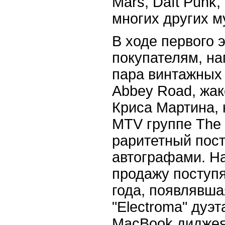
Mars, Daft Punk,
многих других м
В ходе первого 
покупателям, на
пара винтажных
Abbey Road, жак
Криса Мартина, 
MTV группе The 
раритетный пос
автографами. На
продажу поступят
года, появлявш
"Electroma" дуэт
MacBook диджея 