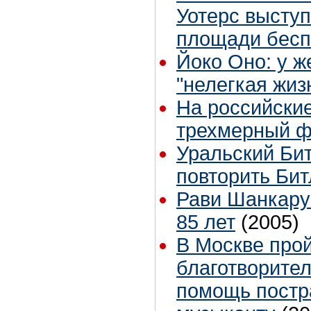
Уотерс высту
площади бес
Йоко Оно: у ж
"нелегкая жиз
На российски
трехмерный 
Уральский Би
повторить Би
Рави Шанкару
85 лет
(2005)
В Москве про
благотворител
помощь пост