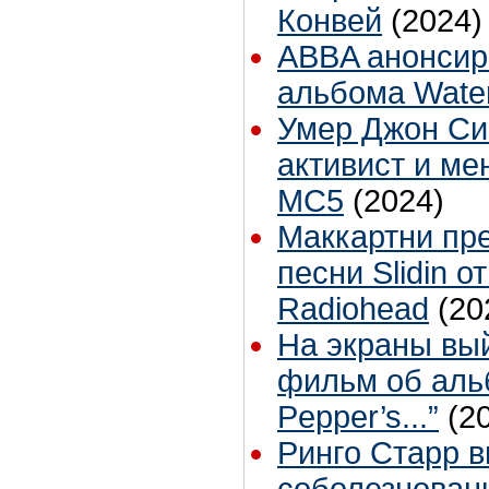
Конвей
(2024)
ABBA анонсир
альбома Wate
Умер Джон Си
активист и ме
MC5
(2024)
Маккартни пр
песни Slidin о
Radiohead
(20
На экраны вы
фильм об альб
Pepper’s...”
(2
Ринго Старр 