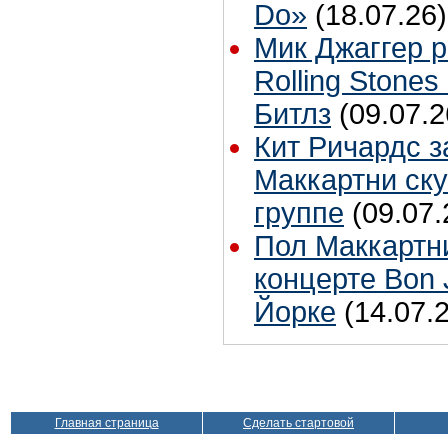
Do»
(18.07.26)
Мик Джаггер р
Rolling Stones
Битлз
(09.07.2
Кит Ричардс з
Маккартни ску
группе
(09.07.
Пол Маккартн
концерте Bon 
Йорке
(14.07.
Главная страница
Сделать стартовой