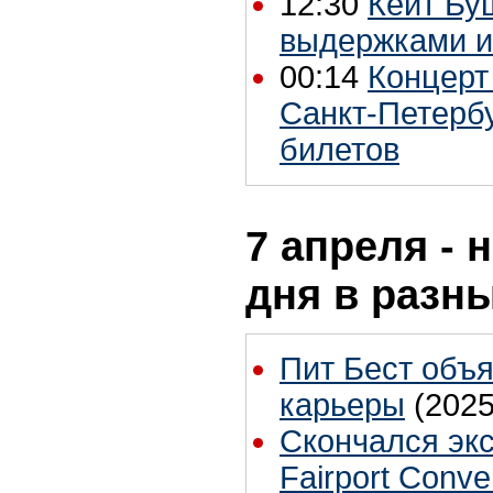
12:30
Кейт Бу
выдержками и
00:14
Концерт
Санкт-Петербу
билетов
7 апреля - 
дня в разн
Пит Бест объ
карьеры
(2025
Скончался эк
Fairport Conv