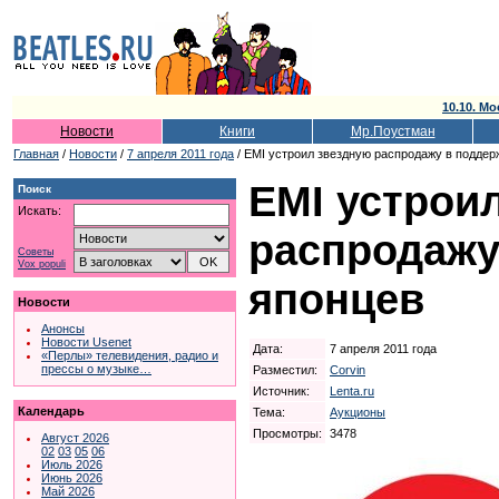
10.10. Мо
Новости
Книги
Мр.Поустман
Главная
/
Новости
/
7 апреля 2011 года
/ EMI устроил звездную распродажу в поддер
EMI устрои
Поиск
Искать:
распродажу
Советы
Vox populi
японцев
Новости
Анонсы
Новости Usenet
Дата:
7 апреля 2011 года
«Перлы» телевидения, радио и
прессы о музыке…
Разместил:
Corvin
Источник:
Lenta.ru
Календарь
Тема:
Аукционы
Просмотры:
3478
Август 2026
02
03
05
06
Июль 2026
Июнь 2026
Май 2026