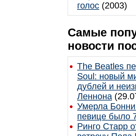
голос
(2003)
Самые поп
новости по
The Beatles п
Soul: новый м
дублей и неиз
Леннона
(29.0
Умерла Бонни
певице было 7
Ринго Старр о