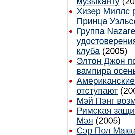
музыканту
(20
Хизер Миллс 
Принца Уэльс
Группа Nazare
удостоверения
клуба
(2005)
Элтон Джон п
вампира осен
Американские
отступают
(20
Мэй Пэнг воз
Римская защи
Мэя
(2005)
Сэр Пол Макк