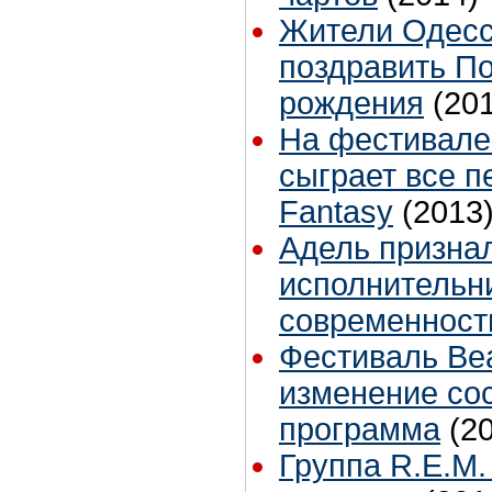
Жители Одесс
поздравить П
рождения
(20
На фестивале
сыграет все п
Fantasy
(2013
Адель призна
исполнительн
современност
Фестиваль Beat
изменение сос
программа
(2
Группа R.E.M.