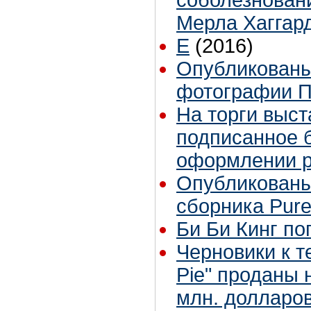
соболезновани
Мерла Хаггар
E
(2016)
Опубликованы
фотографии П
На торги выст
подписанное 
оформлении р
Опубликованы
сборника Pur
Би Би Кинг по
Черновики к т
Pie" проданы 
млн. долларо