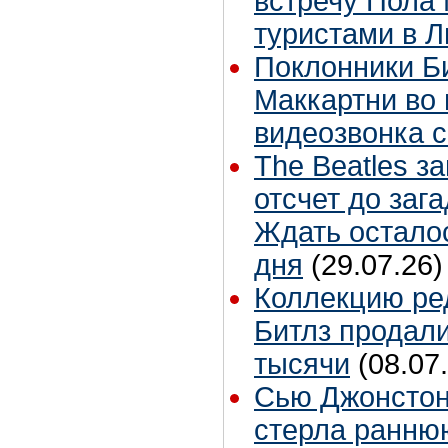
встречу Пола 
туристами в 
Поклонники Б
Маккартни во 
видеозвонка 
The Beatles з
отсчет до заг
Ждать остало
дня
(29.07.26)
Коллекцию ре
Битлз продали
тысячи
(08.07
Сью Джонстон
стерла ранню