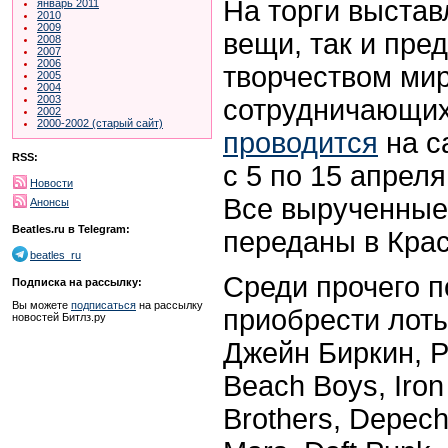
На торги выстав
январь 2011
2010
2009
вещи, так и пре
2008
2007
2006
творчеством ми
2005
2004
2003
сотрудничающих
2002
2000-2002 (старый сайт)
проводится
на с
RSS:
с 5 по 15 апреля
Новости
Все вырученные
Анонсы
Beatles.ru в Telegram:
переданы в Крас
beatles_ru
Среди прочего п
Подписка на рассылку:
Вы можете
подписаться
на рассылку
приобрести лот
новостей Битлз.ру
Джейн Биркин, 
Beach Boys, Iron
Brothers, Depec