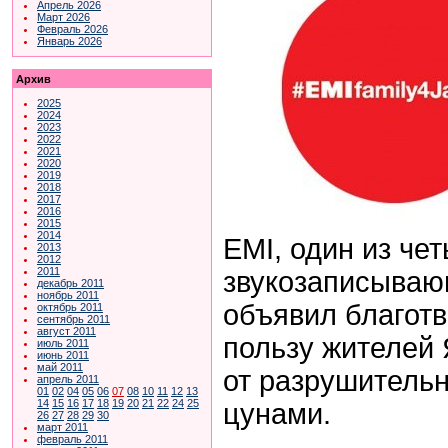
Апрель 2026
Март 2026
Февраль 2026
Январь 2026
Архив
2025
2024
2023
2022
2021
2020
2019
2018
2017
2016
2015
2014
EMI, один из че
2013
2012
2011
звукозаписываю
декабрь 2011
ноябрь 2011
объявил благотв
октябрь 2011
сентябрь 2011
август 2011
пользу жителей
июль 2011
июнь 2011
май 2011
от разрушительн
апрель 2011
01
02
04
05
06
07
08
10
11
12
13
14
15
16
17
18
19
20
21
22
24
25
цунами.
26
27
28
29
30
март 2011
февраль 2011