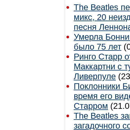
The Beatles п
микс, 20 неиз
песня Леннон
Умерла Бонни
было 75 лет
(
Ринго Старр о
Маккартни с т
Ливерпуле
(23
Поклонники Б
время его вид
Старром
(21.0
The Beatles з
загадочного с