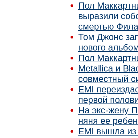
Пол Маккартн
выразили собо
смертью Фила
Том Джонс за
нового альбо
Пол Маккартни
Metallica и Bl
совместный с
EMI переизда
первой полов
На экс-жену П
няня ее ребен
EMI вышла из 