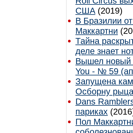
Roll Circus в
США
(2019)
В Бразилии о
Маккартни
(20
Тайна раскры
деле знает но
Вышел новый 
You - № 59 (ап
Запущена кам
Осборну рыца
Dans Ramblers
париках
(2016
Пол Маккартн
соболезновани