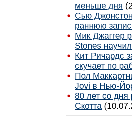
меньше дня
(
Сью Джонстон 
раннюю запис
Мик Джаггер р
Stones научил
Кит Ричардс з
скучает по ра
Пол Маккартн
Jovi в Нью-Йо
80 лет со дня
Скотта
(10.07.