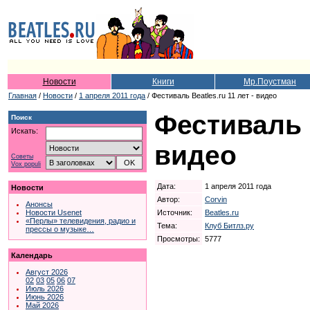
Новости
Книги
Мр.Поустман
Главная
/
Новости
/
1 апреля 2011 года
/ Фестиваль Beatles.ru 11 лет - видео
Фестиваль B
Поиск
Искать:
видео
Советы
Vox populi
Дата:
1 апреля 2011 года
Новости
Автор:
Corvin
Анонсы
Источник:
Beatles.ru
Новости Usenet
«Перлы» телевидения, радио и
Тема:
Клуб Битлз.ру
прессы о музыке…
Просмотры:
5777
Календарь
Август 2026
02
03
05
06
07
Июль 2026
Июнь 2026
Май 2026