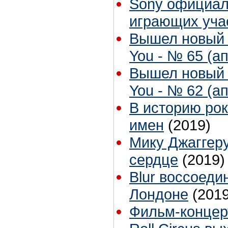
Sony официал
играющих уча
Вышел новый 
You - № 65 (ап
Вышел новый 
You - № 62 (ап
В историю ро
имен
(2019)
Мику Джаггер
сердце
(2019)
Blur воссоеди
Лондоне
(2019
Фильм-концерт