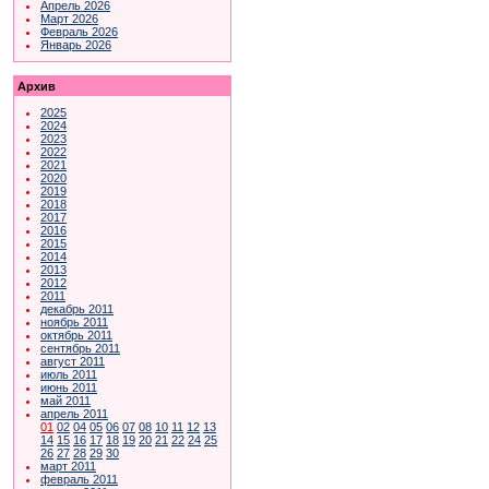
Апрель 2026
Март 2026
Февраль 2026
Январь 2026
Архив
2025
2024
2023
2022
2021
2020
2019
2018
2017
2016
2015
2014
2013
2012
2011
декабрь 2011
ноябрь 2011
октябрь 2011
сентябрь 2011
август 2011
июль 2011
июнь 2011
май 2011
апрель 2011
01
02
04
05
06
07
08
10
11
12
13
14
15
16
17
18
19
20
21
22
24
25
26
27
28
29
30
март 2011
февраль 2011