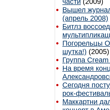
части
(2009)
Вышел журнал
(апрель 2008)
Битлз воссоед
мультипликац
Погорельцы О
шутка!)
(2005)
Группа Cream 
На время кон
Александровс
Сегодня посту
рок-фестивал
Маккартни да
концерт в Аме