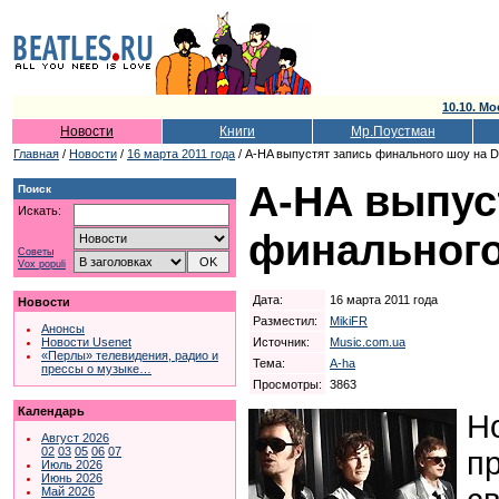
10.10. Мо
Новости
Книги
Мр.Поустман
Главная
/
Новости
/
16 марта 2011 года
/ A-HA выпустят запись финального шоу на 
A-HA выпус
Поиск
Искать:
финального
Советы
Vox populi
Дата:
16 марта 2011 года
Новости
Разместил:
MikiFR
Анонсы
Источник:
Music.com.ua
Новости Usenet
«Перлы» телевидения, радио и
Тема:
A-ha
прессы о музыке…
Просмотры:
3863
Календарь
Н
Август 2026
02
03
05
06
07
п
Июль 2026
Июнь 2026
Май 2026