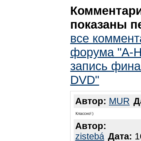
Комментарии
показаны п
все коммент
форума "A-H
запись фина
DVD"
Автор:
MUR
Д
Классно! )
Автор:
zistebá
Дата:
16