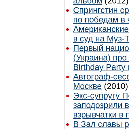
альбом
(2012)
Спрингстин с
по победам в ч
Американские
в суд на Муз-
Первый нацио
(Украина) про
Birthday Party 
Автограф-сесс
Москве
(2010)
Экс-супругу 
заподозрили в
взрывчатки в 
В Зал славы 