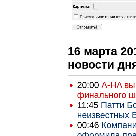
Картинка:
Прислать мне копии всех ответ
16 марта 201
новости дн
20:00
A-HA вы
финального ш
11:45
Патти Б
неизвестных B
00:46
Компания
оформила пра