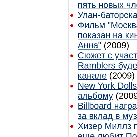
пять новых ч
Улан-баторска
Фильм "Москва
показан на к
Анна"
(2009)
Сюжет с учас
Ramblers буде
канале
(2009)
New York Doll
альбому
(2009
Billboard наг
за вклад в му
Хизер Миллз п
еще любит По