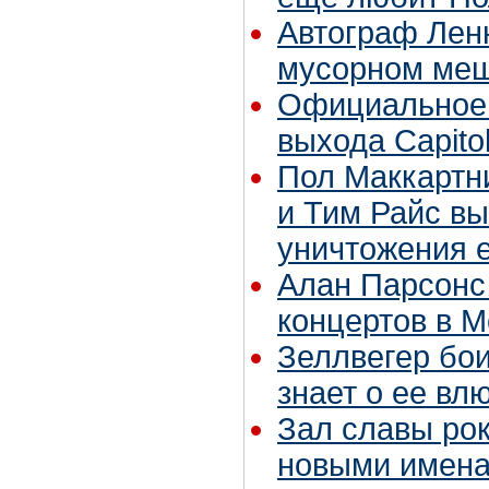
Автограф Лен
мусорном ме
Официальное
выхода Capitol
Пол Маккартни
и Тим Райс вы
уничтожения 
Алан Парсонс
концертов в М
Зеллвегер бои
знает о ее вл
Зал славы ро
новыми имен