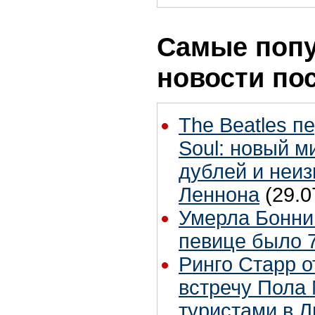
Самые поп
новости по
The Beatles п
Soul: новый м
дублей и неиз
Леннона
(29.0
Умерла Бонни
певице было 7
Ринго Старр о
встречу Пола 
туристами в 