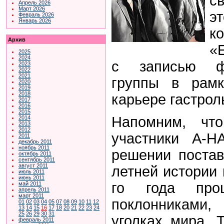
с
Апрель 2026
Март 2026
э
Февраль 2026
Январь 2026
к
Архив
«
2025
2024
с записью фи
2023
2022
2021
группы в рамк
2020
2019
2018
карьере гастрол
2017
2016
2015
Напомним, что
2014
2013
2012
участники A-H
2011
декабрь 2011
ноябрь 2011
решении постав
октябрь 2011
сентябрь 2011
август 2011
летней истории 
июль 2011
июнь 2011
го года про
май 2011
апрель 2011
март 2011
поклонниками,
01
02
03
04
05
07
08
09
10
11
12
13
14
15
16
17
18
20
21
22
23
24
25
26
29
30
31
уголках мира. 
февраль 2011