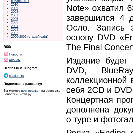
январь 2011
2010
Note» охватил 6
2009
2008
завершился 4 
2007
2006
2005
Осло. Запись 
2004
2003
2002
основу DVD «En
2000-2002 (старый сайт)
The Final Concer
RSS:
Новости
Издание будет
Анонсы
DVD, Blue
Beatles.ru в Telegram:
beatles_ru
коллекционной 
Подписка на рассылку:
себя 2CD и DVD
Вы можете
подписаться
на рассылку
новостей Битлз.ру
Концертная про
дополнена док
о туре и фотога
Релиз «Ending 