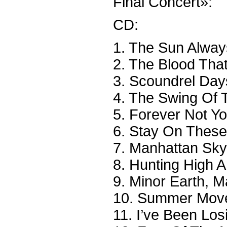
Final Concert»:
CD:
1. The Sun Alwa
2. The Blood Th
3. Scoundrel Day
4. The Swing Of 
5. Forever Not Y
6. Stay On Thes
7. Manhattan Sky
8. Hunting High 
9. Minor Earth, M
10. Summer Mov
11. I’ve Been Los