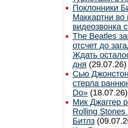
Поклонники Б
Маккартни во 
видеозвонка 
The Beatles з
отсчет до заг
Ждать остало
дня
(29.07.26)
Сью Джонстон
стерла ранню
Do»
(18.07.26)
Мик Джаггер р
Rolling Stones
Битлз
(09.07.2