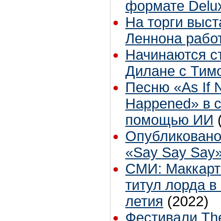
формате Delu
На торги выст
Леннона рабо
Начинаются с
Дилане с Тим
Песню «As If 
Happened» в с
помощью ИИ
Опубликовано
«Say Say Say
СМИ: Маккарт
титул лорда в 
летия
(2022)
Фестивали The 