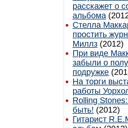
расскажет о с
альбома
(201
Стелла Макка
простить журн
Миллз
(2012)
При виде Мак
забыли о пол
подружке
(201
На торги выст
работы Уорхо
Rolling Stones
быть!
(2012)
Гитарист R.E.