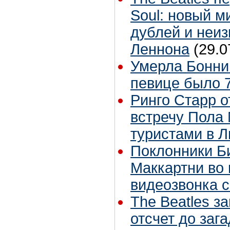
Soul: новый м
дублей и неиз
Леннона
(29.0
Умерла Бонни
певице было 7
Ринго Старр о
встречу Пола 
туристами в 
Поклонники Б
Маккартни во 
видеозвонка 
The Beatles з
отсчет до заг