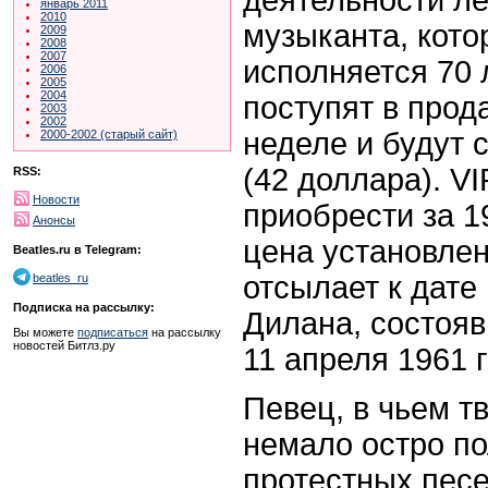
январь 2011
2010
музыканта, кото
2009
2008
2007
исполняется 70 
2006
2005
2004
поступят в про
2003
2002
неделе и будут 
2000-2002 (старый сайт)
(42 доллара). V
RSS:
Новости
приобрести за 1
Анонсы
цена установлен
Beatles.ru в Telegram:
отсылает к дате
beatles_ru
Подписка на рассылку:
Дилана, состоя
Вы можете
подписаться
на рассылку
новостей Битлз.ру
11 апреля 1961 г
Певец, в чьем т
немало остро по
протестных пес