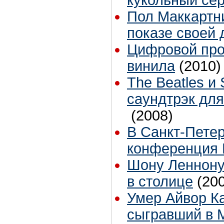
кукольный се
Пол Маккартн
показе своей 
Цифровой про
винила
(2010)
The Beatles и 
саундтрэк дл
(2008)
В Санкт-Пете
конференция 
Шону Леннону
в столице
(20
Умер Айвор Ка
сыгравший в M