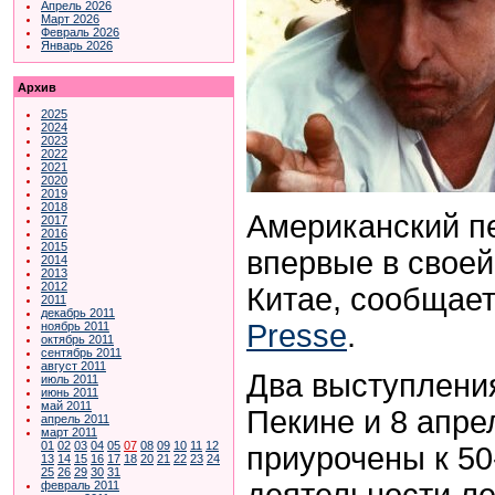
Апрель 2026
Март 2026
Февраль 2026
Январь 2026
Архив
2025
2024
2023
2022
2021
2020
2019
2018
Американский п
2017
2016
2015
впервые в своей
2014
2013
2012
Китае, сообщае
2011
декабрь 2011
Presse
.
ноябрь 2011
октябрь 2011
сентябрь 2011
август 2011
Два выступления
июль 2011
июнь 2011
май 2011
Пекине и 8 апре
апрель 2011
март 2011
01
02
03
04
05
07
08
09
10
11
12
приурочены к 50
13
14
15
16
17
18
20
21
22
23
24
25
26
29
30
31
деятельности ле
февраль 2011