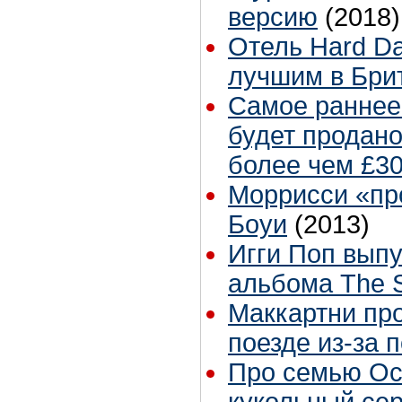
версию
(2018)
Отель Hard Da
лучшим в Бри
Самое раннее
будет продано
более чем £3
Моррисси «пр
Боуи
(2013)
Игги Поп выпу
альбома The 
Маккартни про
поезде из-за 
Про семью Ос