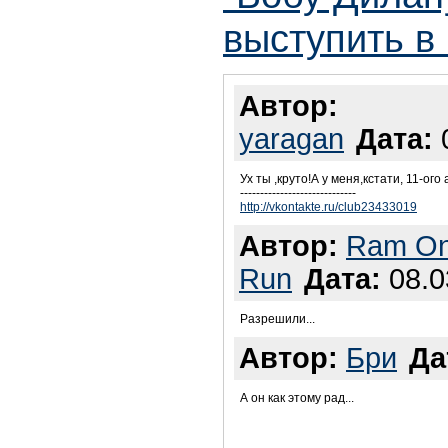
выступить в
Автор:
yaragan
Дата:
0
Ух ты ,круто!А у меня,кстати, 11-ог
-----------------------------
http://vkontakte.ru/club23433019
Автор:
Ram On
Run
Дата:
08.0
Разрешили...
Автор:
Бри
Да
А он как этому рад...