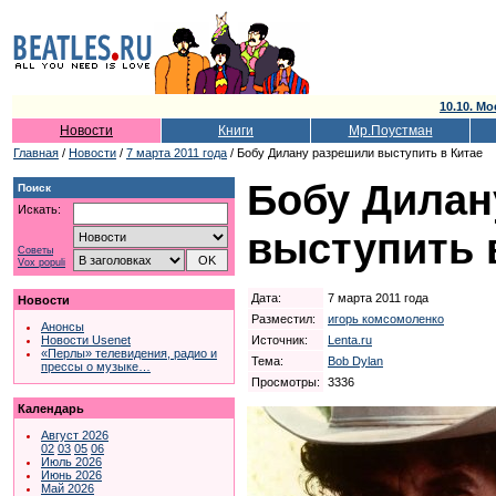
10.10. Мо
Новости
Книги
Мр.Поустман
Главная
/
Новости
/
7 марта 2011 года
/ Бобу Дилану разрешили выступить в Китае
Бобу Дилан
Поиск
Искать:
выступить 
Советы
Vox populi
Дата:
7 марта 2011 года
Новости
Разместил:
игорь комсомоленко
Анонсы
Источник:
Lenta.ru
Новости Usenet
«Перлы» телевидения, радио и
Тема:
Bob Dylan
прессы о музыке…
Просмотры:
3336
Календарь
Август 2026
02
03
05
06
Июль 2026
Июнь 2026
Май 2026