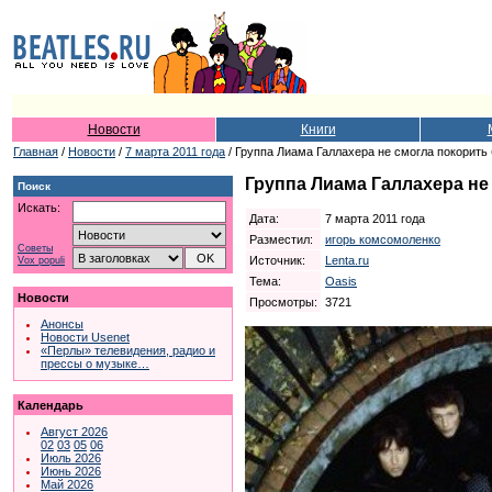
Новости
Книги
Главная
/
Новости
/
7 марта 2011 года
/ Группа Лиама Галлахера не смогла покорить
Группа Лиама Галлахера не
Поиск
Искать:
Дата:
7 марта 2011 года
Разместил:
игорь комсомоленко
Советы
Источник:
Lenta.ru
Vox populi
Тема:
Oasis
Новости
Просмотры:
3721
Анонсы
Новости Usenet
«Перлы» телевидения, радио и
прессы о музыке…
Календарь
Август 2026
02
03
05
06
Июль 2026
Июнь 2026
Май 2026