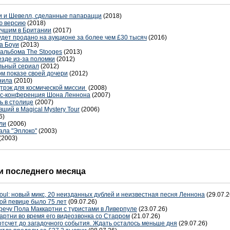
и и Шевелл, сделанные папарацци
(2018)
ю версию
(2018)
учшим в Британии
(2017)
дет продано на аукционе за более чем £30 тысяч
(2016)
а Боуи
(2013)
 альбома The Stooges
(2013)
езде из-за поломки
(2012)
льный сериал
(2012)
м показе своей дочери
(2012)
нила
(2010)
ндтрэк для космической миссии
(2008)
сс-конференция Шона Леннона
(2007)
ь в столице
(2007)
вший в Magical Mystery Tour
(2006)
6)
ли
(2006)
ала "Эплоко"
(2003)
(2003)
 последнего месяца
oul: новый микс, 20 неизданных дублей и неизвестная песня Леннона
(29.07.2
ой певице было 75 лет
(09.07.26)
речу Пола Маккартни с туристами в Ливерпуле
(23.07.26)
артни во время его видеозвонка со Старром
(21.07.26)
отсчет до загадочного события. Ждать осталось меньше дня
(29.07.26)