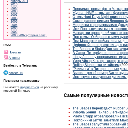
январь 2011
2010
2009
Появились новые фото Маккартн
2008
Журнал NME закрывает бумажну
2007
Отель Hard Days Night признан л
2006
Самое раннее письмо Леннона бу
2005
Моррисси «прорикроллил» Дэвид
2004
2003
Игги Поп выпустил сингл с нового
2002
Маккартни просидел 6 часов в по
2000-2002 (старый сайт)
Про семью Осборнов снимут куко
Пол Маккартни побывал на модно
Цифровой проигрыватель для ви
RSS:
The Beatles и Status Quo как сау
Новости
В Санкт-Петербурге прошла пре
Шону Леннону понравилось играт
Анонсы
Умер Айвор Катлер - актер, сыгра
Rolling Stone стал китайским
(200
Beatles.ru в Telegram:
"Роллинги" в Питере - новые дета
Вышел третий номер Битлз-журн
beatles_ru
Йоко вручит выпускные дипломы
Подписка на рассылку:
Вы можете
подписаться
на рассылку
новостей Битлз.ру
Самые популярные новости
The Beatles переиздают Rubber S
Умерла Бонни Тайлер. Легендарн
Ринго Старр отреагировал на вст
Поклонники Битлз заметили Макк
The Beatles запустили обратный 