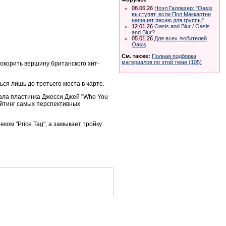
08.06.26
Ноэл Галлахер: "Oasis
выступят, если Пол Маккартни
напишет песню для группы"
12.01.26
Oasis and Blur / Oasis
and Blur?
05.01.26
Для всех любителей
Oasis
См. также:
Полная подборка
материалов по этой теме (105)
покорить вершину британского хит-
ться лишь до третьего места в чарте.
вала пластинка Джесси Джей "Who You
ейтинг самых перспективных
ком "Price Tag", а замыкает тройку