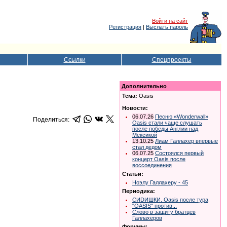
Войти на сайт
Регистрация
|
Выслать пароль
Ссылки
Спецпроекты
Дополнительно
Тема:
Oasis
Новости:
06.07.26
Песню «Wonderwall»
Поделиться:
Oasis стали чаще слушать
после победы Англии над
Мексикой
13.10.25
Лиам Галлахер впервые
стал дедом
06.07.25
Состоялся первый
концерт Oasis после
воссоединения
Статьи:
Ноэлу Галлахеру - 45
Периодика:
СИDИШКИ. Oasis после тура
"OASIS" против...
Слово в защиту братцев
Галлахеров
Форумы: