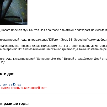
 нового проекта музыкантов Oasis во главе с Лиамом Галлахером, не смогла 
тогам первой недели продаж диск "Different Gear, Still Speeding" сумел добра
ряд удерживает певица Адель с альбомом "21". На второй позиции дебютиро
чила премию Brit Awards в номинации "Выбор критиков", а также возглавила р
ся Адель с композицией "Someone Like You". Второй стала Джесси Джей с тре
n)".
ости дня
тупить в Китае
 смогла покорить британский чарт
я в разные годы