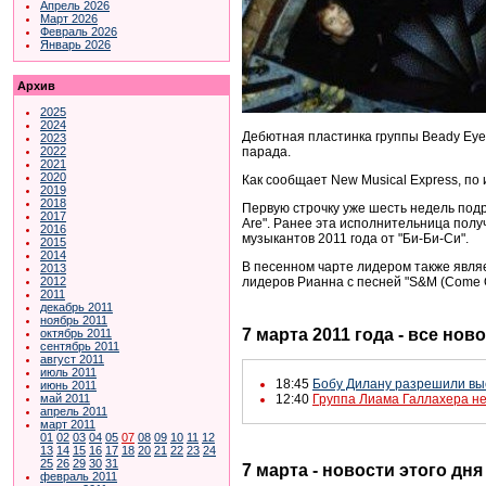
Апрель 2026
Март 2026
Февраль 2026
Январь 2026
Архив
2025
2024
Дебютная пластинка группы Beady Eye,
2023
парада.
2022
2021
2020
Как сообщает New Musical Express, по и
2019
2018
Первую строчку уже шесть недель под
2017
Are". Ранее эта исполнительница полу
2016
музыкантов 2011 года от "Би-Би-Си".
2015
2014
В песенном чарте лидером также являет
2013
лидеров Рианна с песней "S&M (Come O
2012
2011
декабрь 2011
ноябрь 2011
7 марта 2011 года - все нов
октябрь 2011
сентябрь 2011
август 2011
июль 2011
18:45
Бобу Дилану разрешили выс
июнь 2011
май 2011
12:40
Группа Лиама Галлахера не
апрель 2011
март 2011
01
02
03
04
05
07
08
09
10
11
12
13
14
15
16
17
18
20
21
22
23
24
25
26
29
30
31
7 марта - новости этого дн
февраль 2011