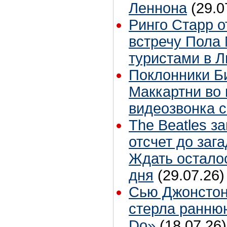
Леннона
(29.0
Ринго Старр о
встречу Пола 
туристами в 
Поклонники Б
Маккартни во 
видеозвонка 
The Beatles з
отсчет до заг
Ждать остало
дня
(29.07.26)
Сью Джонстон
стерла ранню
Do»
(18.07.26)