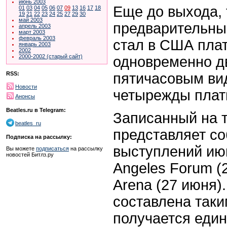
июнь 2003
Еще до выхода, 
01
03
04
05
06
07
09
13
16
17
18
19
21
22
23
24
25
27
29
30
май 2003
предварительны
апрель 2003
март 2003
февраль 2003
стал в США пла
январь 2003
2002
2000-2002 (старый сайт)
одновременно д
пятичасовым вид
RSS:
Новости
четырежды плат
Анонсы
Beatles.ru в Telegram:
Записанный на 
beatles_ru
представляет со
Подписка на рассылку:
выступлений июн
Вы можете
подписаться
на рассылку
новостей Битлз.ру
Angeles Forum (
Arena (27 июня)
составлена таки
получается един