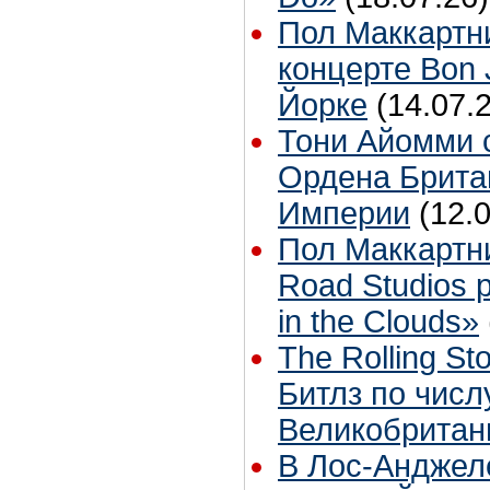
Пол Маккартн
концерте Bon 
Йорке
(14.07.
Тони Айомми 
Ордена Брита
Империи
(12.
Пол Маккартн
Road Studios 
in the Clouds»
The Rolling S
Битлз по чис
Великобритан
В Лос-Анджел