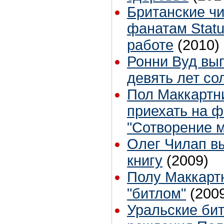
Британские чи
фанатам Stat
работе
(2010)
Ронни Вуд вып
девять лет с
Пол Маккартн
приехать на 
"Сотворение м
Олег Чилап в
книгу
(2009)
Полу Маккарт
"битлом"
(200
Уральские би