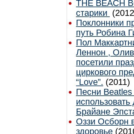
THE BEACH BO
старики
(2012
Поклонники п
путь Робина Г
Пол Маккартн
Леннон , Оли
посетили праз
циркового пр
“Love”.
(2011)
Песни Beatle
использовать
Брайане Эпст
Оззи Осборн в
здоровье
(201