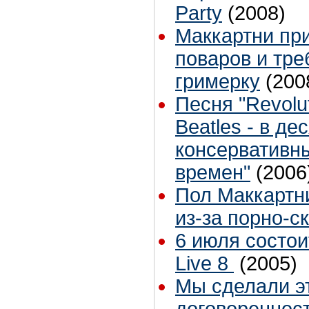
Party
(2008)
Маккартни при
поваров и тре
гримерку
(200
Песня "Revolu
Beatles - в д
консервативны
времен"
(2006
Пол Маккартни
из-за порно-с
6 июля состои
Live 8
(2005)
Мы сделали эт