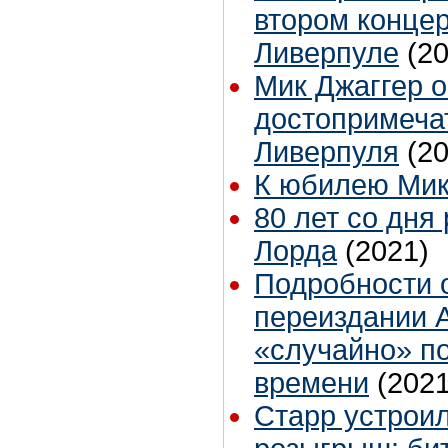
втором концер
Ливерпуле
(2
Мик Джаггер 
достопримеча
Ливерпуля
(2
К юбилею Мик
80 лет со дня
Лорда
(2021)
Подробности 
переиздании A
«случайно» п
времени
(2021
Старр устрои