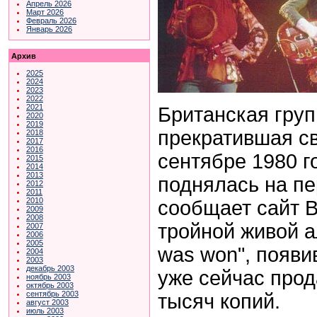
Апрель 2026
Март 2026
Февраль 2026
Январь 2026
Архив
2025
2024
2023
2022
2021
Британская груп
2020
2019
прекратившая с
2018
2017
2016
сентябре 1980 г
2015
2014
2013
поднялась на пе
2012
2011
2010
сообщает сайт 
2009
2008
тройной живой а
2007
2006
2005
was won", появи
2004
2003
декабрь 2003
уже сейчас прод
ноябрь 2003
октябрь 2003
сентябрь 2003
тысяч копий.
август 2003
июль 2003