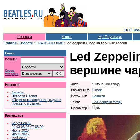
10.10. Мо
Новости
Книги
Мр.Поустман
Главная
/
Новости
/
9 июня 2003 года
/ Led Zeppelin снова на вершине чартов
Led Zeppeli
Поиск
Искать:
вершине ча
Советы
Vox populi
Дата:
9 июня 2003 года
Новости
Разместил:
Corvin
Анонсы
Источник:
Lenta.ru
Новости Usenet
«Перлы» телевидения, радио и
Тема:
Led Zeppelin family
прессы о музыке…
Просмотры:
6895
Календарь
Август 2026
02
03
05
06
07
08
09
Июль 2026
Июнь 2026
Май 2026