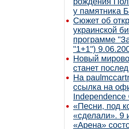
рождения Пол
у памятника 
Сюжет об отк
украинской б
программе "За
"1+1") 9.06.20
Новый мирово
станет после
На paulmccart
ссылка на оф
Independence 
«Песни, под к
«сделали». 9 
«Арена» состо