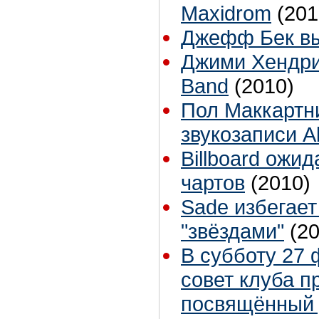
Maxidrom
(201
Джефф Бек вы
Джими Хендри
Band
(2010)
Пол Маккартн
звукозаписи 
Billboard ожи
чартов
(2010)
Sade избегает
"звёздами"
(2
В субботу 27 
совет клуба п
посвящённый