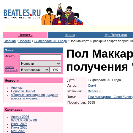
Новости
Книги
Мр.Поустман
Главная
/
Новости
/
17 февраля 2011 года
/ Пол Маккартни раскрыл секрет получени
Пол Маккар
Поиск
Искать:
получения 
Советы
Vox populi
Дата:
17 февраля 2011 года
Новости
Автор:
Corvin
Анонсы
Источник:
Beatles.ru
Новости Usenet
«Перлы» телевидения, радио и
Тема:
Пол Маккартни - Good Evening
прессы о музыке…
Просмотры:
5535
Календарь
Август 2026
02
03
05
06
07
08
Июль 2026
Июнь 2026
Май 2026