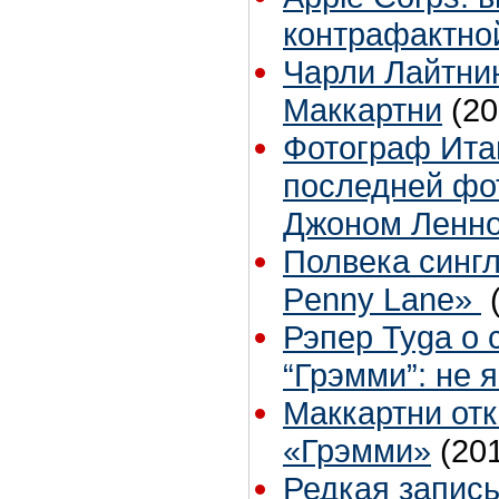
контрафактно
Чарли Лайтни
Маккартни
(20
Фотограф Ита
последней фот
Джоном Ленн
Полвека синглу
Penny Lane»
Рэпер Tyga о 
“Грэмми”: не 
Маккартни отк
«Грэмми»
(20
Редкая запись