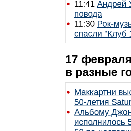
11:41
Андрей У
повода
11:30
Рок-муз
спасли "Клуб 
17 февраля
в разные г
Маккартни выс
50-летия Satur
Альбому Джона
исполнилось 5