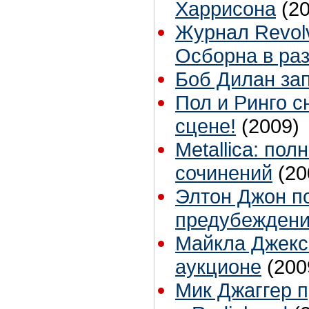
Харрисона
(2
Журнал Revolv
Осборна в ра
Боб Дилан за
Пол и Ринго с
сцене!
(2009)
Metallica: по
сочинений
(20
Элтон Джон п
предубежден
Майкла Джекс
аукционе
(200
Мик Джаггер п