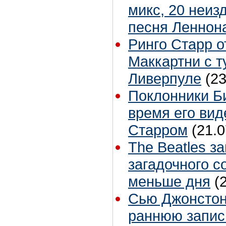
микс, 20 неиз
песня Леннон
Ринго Старр о
Маккартни с т
Ливерпуле
(23
Поклонники Б
время его вид
Старром
(21.0
The Beatles з
загадочного с
меньше дня
(
Сью Джонстон 
раннюю запис