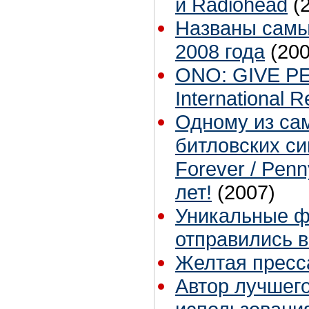
и Radiohead
(
Названы сам
2008 года
(200
ONO: GIVE P
International 
Одному из са
битловских син
Forever / Pen
лет!
(2007)
Уникальные ф
отправились в
Желтая пресс
Автор лучшего