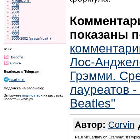
январь 2011
2010
2009
2008
Комментари
2007
2006
2005
2004
показаны п
2003
2002
2000-2002 (старый сайт)
комментари
RSS:
Лос-Анджел
Новости
Анонсы
Грэмми. Ср
Beatles.ru в Telegram:
beatles_ru
лауреатов -
Подписка на рассылку:
Вы можете
подписаться
на рассылку
Beatles"
новостей Битлз.ру
Автор:
Corvin
Paul McCartney on Grammy: "It's typica