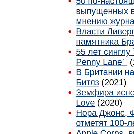
50 по-настоя
выпущенных в
мнению журнал
Власти Ливер
памятника Бр
55 лет синглу 
Penny Lane`
(
В Британии н
Битлз
(2021)
Земфира испол
Love
(2020)
Нора Джонс, 
отметят 100-
Apple Corps. 