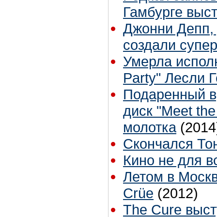
Гамбурге выст
Джонни Депп,
создали супе
Умерла исполн
Party" Лесли 
Подаренный в
диск "Meet the
молотка
(2014
Скончался То
Кино не для в
Летом в Москв
Crüe
(2012)
The Cure выс