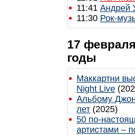
11:41
Андрей У
11:30
Рок-муз
17 февраля
годы
Маккартни выс
Night Live
(202
Альбому Джона
лет
(2025)
50 по-настоя
артистами – п