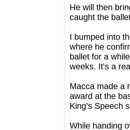
He will then bri
caught the balle
I bumped into t
where he confir
ballet for a whi
weeks. It's a rea
Macca made a rea
award at the b
King's Speech s
While handing o