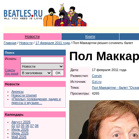
Новости
Книги
Главная
/
Новости
/
17 февраля 2011 года
/ Пол Маккартни решил сочинить балет
Пол Маккар
Поиск
Искать:
Дата:
17 февраля 2011 года
Советы
Vox populi
Разместил:
Corvin
Источник:
Gzt.ru
Новости
Тема:
Пол Маккартни - балет "Ocean
Анонсы
Просмотры:
4265
Новости Usenet
«Перлы» телевидения, радио и
прессы о музыке…
Календарь
Август 2026
02
03
05
06
07
08
Июль 2026
Июнь 2026
Май 2026