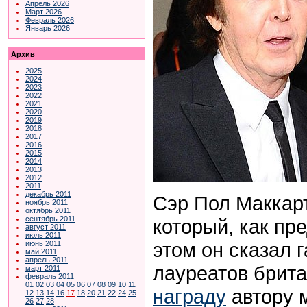
Апрель 2026
Март 2026
Февраль 2026
Январь 2026
Архив
2025
2024
2023
2022
2021
2020
2019
2018
2017
2016
2015
2014
2013
2012
2011
декабрь 2011
Сэр Пол Маккарт
ноябрь 2011
октябрь 2011
сентябрь 2011
который, как пр
август 2011
июль 2011
этом он сказал 
июнь 2011
май 2011
апрель 2011
лауреатов брита
март 2011
февраль 2011
01
02
03
04
05
06
07
08
09
10
11
награду
автору 
12
13
14
16
17
18
20
21
22
24
25
26
27
28