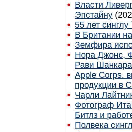
Власти Ливер
Эпстайну
(202
55 лет синглу 
В Британии н
Земфира испол
Нора Джонс, Ф
Рави Шанкара
Apple Corps. 
продукции в 
Чарли Лайтни
Фотограф Ита
Битлз и рабо
Полвека синглу