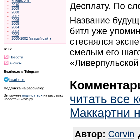
январь 2011
Десплату. По сл
2010
2009
2008
2007
Название будуще
2006
2005
2004
битл уже упоми
2003
2002
стеснялся экспе
2000-2002 (старый сайт)
смелым его шаг
RSS:
Новости
«Ливерпульской
Анонсы
Beatles.ru в Telegram:
beatles_ru
Комментари
Подписка на рассылку:
читать все 
Вы можете
подписаться
на рассылку
новостей Битлз.ру
Маккартни 
Автор:
Corvin