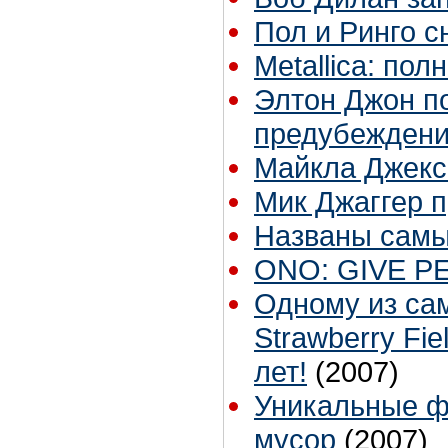
Пол и Ринго с
Metallica: по
Элтон Джон п
предубежден
Майкла Джекс
Мик Джаггер п
Названы самы
ONO: GIVE PE
Одному из сам
Strawberry Fie
лет!
(2007)
Уникальные ф
мусор
(2007)