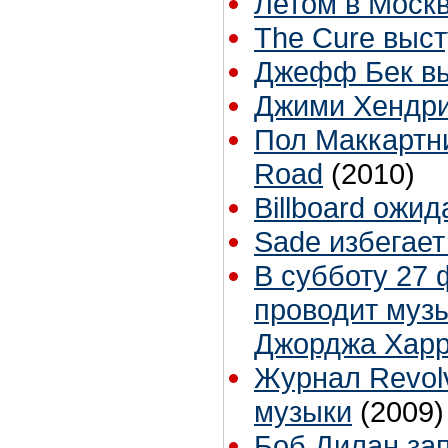
Летом в Москв
The Cure выс
Джефф Бек вы
Джими Хендри
Пол Маккартни
Road
(2010)
Billboard ожи
Sade избегает
В субботу 27 
проводит муз
Джорджа Хар
Журнал Revolv
музыки
(2009)
Боб Дилан за