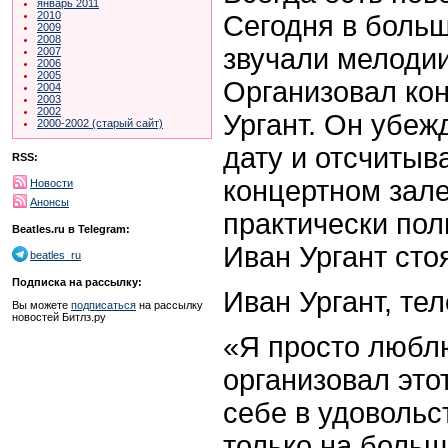
январь 2011
2010
Сегодня в больш
2009
2008
звучали мелодии
2007
2006
2005
Организовал ко
2004
2003
2002
Ургант. Он убеж
2000-2002 (старый сайт)
дату и отсчитыв
RSS:
концертном зале
Новости
Анонсы
практически пол
Beatles.ru в Telegram:
Иван Ургант сто
beatles_ru
Подписка на рассылку:
Иван Ургант, те
Вы можете
подписаться
на рассылку
новостей Битлз.ру
«Я просто люблю
организовал этот
себе в удовольс
только на больш