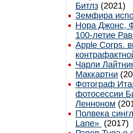
Битлз
(2021)
Земфира испол
Нора Джонс, 
100-летие Ра
Apple Corps. 
контрафактно
Чарли Лайтни
Маккартни
(20
Фотограф Ита
фотосессии Б
Ленноном
(20
Полвека синглу
Lane»
(2017)