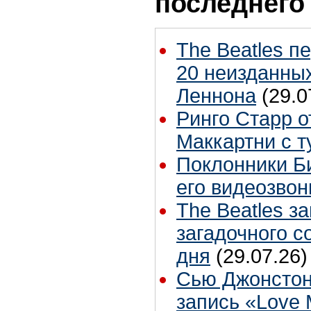
последнего
The Beatles п
20 неизданных
Леннона
(29.0
Ринго Старр о
Маккартни с т
Поклонники Б
его видеозвон
The Beatles з
загадочного 
дня
(29.07.26)
Сью Джонстон
запись «Love