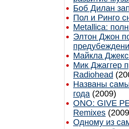
Боб Дилан за
Пол и Ринго с
Metallica: по
Элтон Джон п
предубежден
Майкла Джекс
Мик Джаггер п
Radiohead
(20
Названы самы
года
(2009)
ONO: GIVE PE
Remixes
(2009
Одному из са