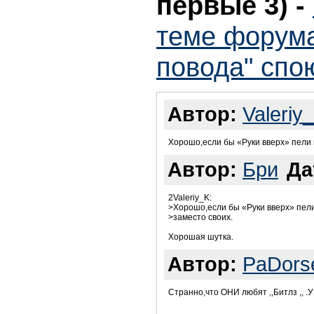
первые 3)
-
теме форума
повода" спо
Автор:
Valeriy
Хорошо,если бы «Руки вверх» пели 
Автор:
Бри
Да
2Valeriy_K:
>Хорошо,если бы «Руки вверх» пел
>заместо своих.
Хорошая шутка.
Автор:
PaDors
Странно,что ОНИ любят ,,Битлз ,, .