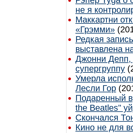
Рэпер Tyga о 
не я контроли
Маккартни отк
«Грэмми»
(20
Редкая запись
выставлена на
Джонни Депп,
супергруппу
(
Умерла исполн
Лесли Гор
(20
Подаренный в
the Beatles" у
Скончался То
Кино не для в