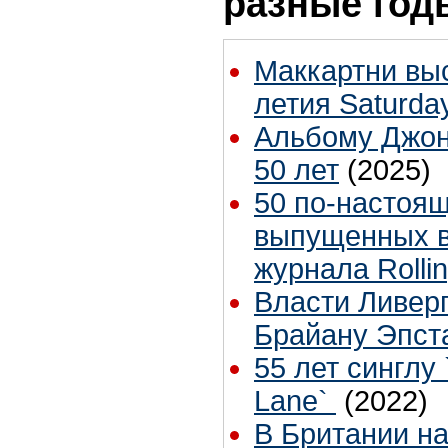
разные год
Маккартни выс
летия Saturday
Альбому Джона
50 лет
(2025)
50 по-настоя
выпущенных в
журнала Rolli
Власти Ливер
Брайану Эпст
55 лет синглу 
Lane`
(2022)
В Британии н