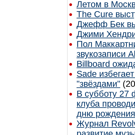
Летом в Москв
The Cure выс
Джефф Бек вы
Джими Хендри
Пол Маккартн
звукозаписи 
Billboard ожи
Sade избегает
"звёздами"
(2
В субботу 27 
клуба провод
дню рождения
Журнал Revolv
развитие муз