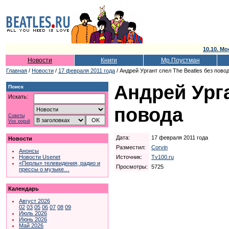
10.10. Мо
Новости
Книги
Мр.Поустман
Главная
/
Новости
/
17 февраля 2011 года
/ Андрей Ургант спел The Beatles без пово
Андрей Урга
Поиск
Искать:
повода
Советы
Vox populi
Дата:
17 февраля 2011 года
Новости
Разместил:
Corvin
Анонсы
Источник:
Tv100.ru
Новости Usenet
«Перлы» телевидения, радио и
Просмотры:
5725
прессы о музыке…
Календарь
Август 2026
02
03
05
06
07
08
09
Июль 2026
Июнь 2026
Май 2026