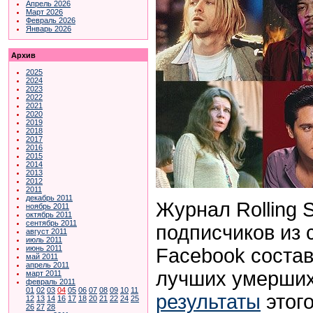
Апрель 2026
Март 2026
Февраль 2026
Январь 2026
Архив
2025
2024
2023
2022
2021
2020
2019
2018
2017
2016
2015
2014
2013
2012
2011
декабрь 2011
Журнал Rolling 
ноябрь 2011
октябрь 2011
сентябрь 2011
подписчиков из 
август 2011
июль 2011
июнь 2011
Facebook состав
май 2011
апрель 2011
лучших умерших 
март 2011
февраль 2011
01
02
03
04
05
06
07
08
09
10
11
результаты
этого
12
13
14
16
17
18
20
21
22
24
25
26
27
28