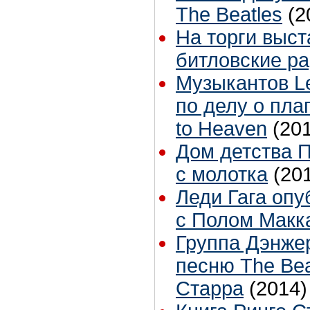
The Beatles
(2
На торги выс
битловские р
Музыкантов Le
по делу о пла
to Heaven
(20
Дом детства 
с молотка
(20
Леди Гага опу
с Полом Макка
Группа Дэнже
песню The Bea
Старра
(2014)