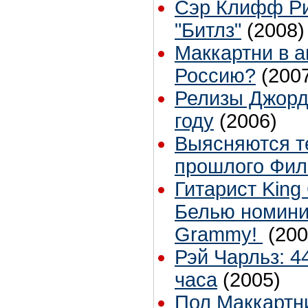
Сэр Клифф Ри
"Битлз"
(2008)
Маккартни в а
Россию?
(200
Релизы Джорд
году
(2006)
Выясняются т
прошлого Фил
Гитарист King
Белью номини
Grammy!
(200
Рэй Чарльз: 4
часа
(2005)
Пол Маккартн