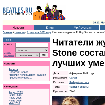
10.10. Мо
Новости
Книги
Мр.Поустман
Главная
/
Новости
/
4 февраля 2011 года
/ Читатели журнала Rolling Stone составил
Читатели жу
Поиск
Искать:
Stone соста
Советы
Vox populi
лучших уме
Новости
Анонсы
Новости Usenet
Дата:
4 февраля 2011 года
«Перлы» телевидения, радио и
прессы о музыке…
Разместил:
Corvin
Источник:
Rollingstone.com
Календарь
Тема:
Чарты и опросы
Просмотры:
7246
Август 2026
02
03
05
06
Июль 2026
Июнь 2026
Май 2026