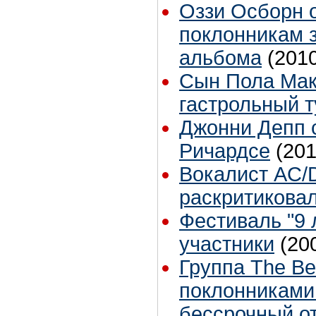
Оззи Осборн 
поклонникам 
альбома
(201
Сын Пола Мак
гастрольный т
Джонни Депп 
Ричардсе
(201
Вокалист AC/
раскритикова
Фестиваль "9 л
участники
(20
Группа The B
поклонниками 
бессрочный о