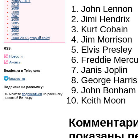
январь 2011
2010
John Lennon
2009
2008
2007
Jimi Hendrix
2006
2005
Kurt Cobain
2004
2003
2002
Jim Morrison
2000-2002 (старый сайт)
Elvis Presley
RSS:
Новости
Freddie Mercu
Анонсы
Janis Joplin
Beatles.ru в Telegram:
George Harri
beatles_ru
Подписка на рассылку:
John Bonham
Вы можете
подписаться
на рассылку
Keith Moon
новостей Битлз.ру
Комментарии
показаны п