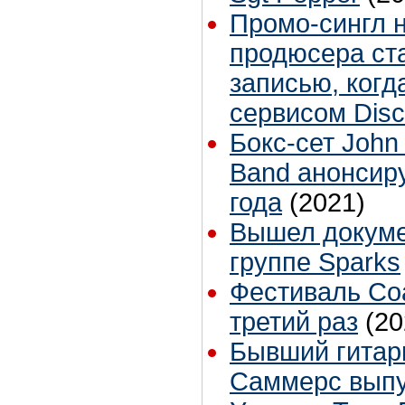
Промо-сингл 
продюсера ст
записью, когд
сервисом Dis
Бокс-сет John
Band анонсир
года
(2021)
Вышел докум
группе Sparks
Фестиваль Coa
третий раз
(20
Бывший гитари
Саммерс выпу