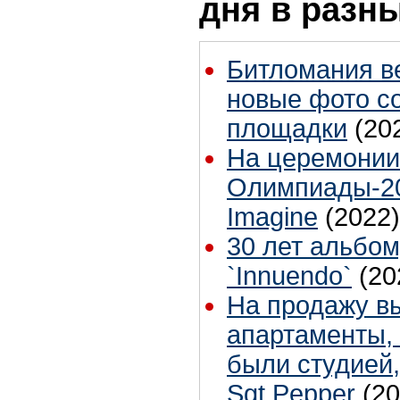
дня в разн
Битломания в
новые фото с
площадки
(20
На церемонии
Олимпиады-20
Imagine
(2022)
30 лет альбо
`Innuendo`
(20
На продажу в
апартаменты, 
были студией,
Sgt Pepper
(20