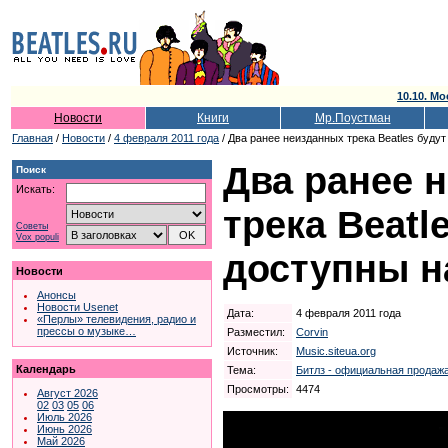
10.10. Мо
Новости
Книги
Мр.Поустман
Главная
/
Новости
/
4 февраля 2011 года
/ Два ранее неизданных трека Beatles будут
Два ранее 
Поиск
Искать:
трека Beatl
Советы
Vox populi
доступны н
Новости
Анонсы
Новости Usenet
Дата:
4 февраля 2011 года
«Перлы» телевидения, радио и
прессы о музыке…
Разместил:
Corvin
Источник:
Music.siteua.org
Календарь
Тема:
Битлз - официальная продажа
Просмотры:
4474
Август 2026
02
03
05
06
Июль 2026
Июнь 2026
Май 2026