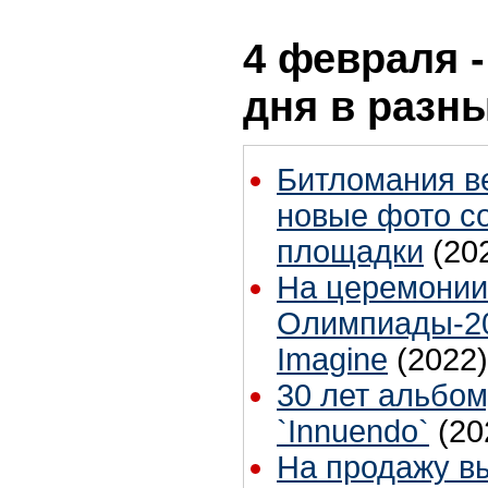
4 февраля -
дня в разн
Битломания в
новые фото с
площадки
(20
На церемонии
Олимпиады-20
Imagine
(2022)
30 лет альбо
`Innuendo`
(20
На продажу в