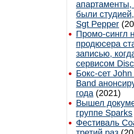
апартаменты, 
были студией,
Sgt Pepper
(20
Промо-сингл 
продюсера ст
записью, когд
сервисом Dis
Бокс-сет John
Band анонсир
года
(2021)
Вышел докум
группе Sparks
Фестиваль Coa
третий раз
(20