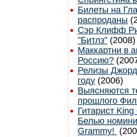
Билеты на Гл
распроданы
(
Сэр Клифф Ри
"Битлз"
(2008)
Маккартни в а
Россию?
(200
Релизы Джорд
году
(2006)
Выясняются т
прошлого Фил
Гитарист King
Белью номини
Grammy!
(200