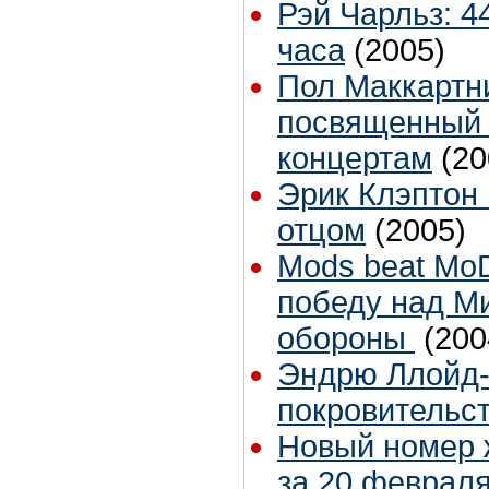
Рэй Чарльз: 4
часа
(2005)
Пол Маккартн
посвященный 
концертам
(20
Эрик Клэптон 
отцом
(2005)
Mods beat Mo
победу над М
обороны
(200
Эндрю Ллойд-
покровительст
Новый номер ж
за 20 февраля