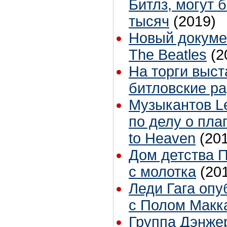
Битлз, могут 
тысяч
(2019)
Новый докуме
The Beatles
(2
На торги выс
битловские р
Музыкантов Le
по делу о пла
to Heaven
(20
Дом детства 
с молотка
(20
Леди Гага опу
с Полом Макка
Группа Дэнже