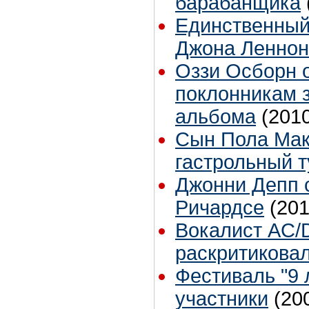
барабанщика
Единственный
Джона Леннон
Оззи Осборн 
поклонникам 
альбома
(201
Сын Пола Мак
гастрольный т
Джонни Депп 
Ричардсе
(201
Вокалист AC/
раскритикова
Фестиваль "9 л
участники
(20