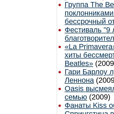
Группа The B
поклонниками 
бессрочный о
Фестиваль "9 л
благотворите
«La Primavera
хиты бессмер
Beatles»
(2009
Гари Барлоу 
Леннона
(2009
Oasis высмея
семью
(2009)
Фанаты Kiss 
Спрингстина в