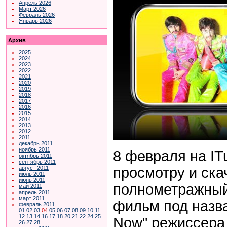
Апрель 2026
Март 2026
Февраль 2026
Январь 2026
Архив
2025
2024
2023
2022
2021
2020
2019
2018
2017
2016
2015
2014
2013
2012
2011
декабрь 2011
ноябрь 2011
8 февраля на IT
октябрь 2011
сентябрь 2011
просмотру и ск
август 2011
июль 2011
июнь 2011
полнометражны
май 2011
апрель 2011
март 2011
фильм под назва
февраль 2011
01
02
03
04
05
06
07
08
09
10
11
12
13
14
16
17
18
20
21
22
24
25
Now" режиссера
26
27
28