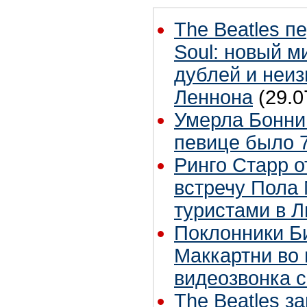
The Beatles п
Soul: новый м
дублей и неиз
Леннона
(29.0
Умерла Бонни
певице было 7
Ринго Старр о
встречу Пола 
туристами в 
Поклонники Б
Маккартни во 
видеозвонка 
The Beatles з