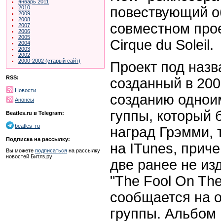
январь 2011
повествующий о
2010
2009
2008
совместном прое
2007
2006
2005
Cirque du Soleil.
2004
2003
2002
2000-2002 (старый сайт)
Проект под назв
RSS:
созданный в 200
Новости
созданию однои
Анонсы
гуппы, который 
Beatles.ru в Telegram:
beatles_ru
наград Грэмми, 
Подписка на рассылку:
на ITunes, приче
Вы можете
подписаться
на рассылку
новостей Битлз.ру
две ранее не и
"The Fool On The H
сообщается на 
группы. Альбом 