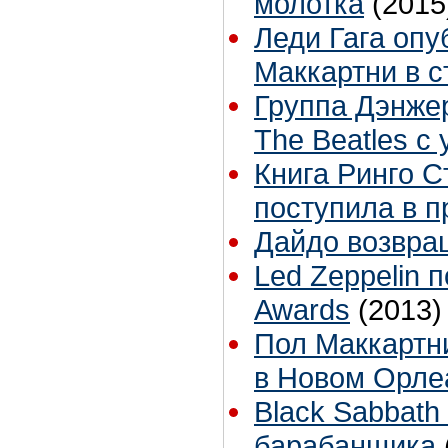
молотка
(2015
Леди Гага опу
Маккартни в с
Группа Дэнже
The Beatles с
Книга Ринго С
поступила в 
Дайдо возвра
Led Zeppelin 
Awards
(2013)
Пол Маккартн
в Новом Орле
Black Sabbath
барабанщика