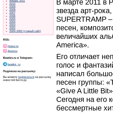
В марте 2011 в 
январь 2011
2010
2009
звезда арт-рока
2008
2007
2006
SUPERTRAMP – 
2005
2004
песен, композит
2003
2002
2000-2002 (старый сайт)
величайших альб
RSS:
America».
Новости
Анонсы
Его отличает не
Beatles.ru в Telegram:
голос и фантаз
beatles_ru
написал большо
Подписка на рассылку:
Вы можете
подписаться
на рассылку
песен группы: «
новостей Битлз.ру
«Give A Little Bit
Сегодня на его к
бессмертные хи