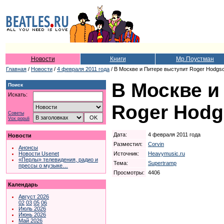
Новости
Книги
Мр.Поустман
Главная
/
Новости
/
4 февраля 2011 года
/ В Москве и Питере выступит Roger Hodgso
В Москве и
Поиск
Искать:
Roger Hodg
Советы
Vox populi
Дата:
4 февраля 2011 года
Новости
Разместил:
Corvin
Анонсы
Источник:
Heavymusic.ru
Новости Usenet
«Перлы» телевидения, радио и
Тема:
Supertramp
прессы о музыке…
Просмотры:
4406
Календарь
Август 2026
02
03
05
06
Июль 2026
Июнь 2026
Май 2026