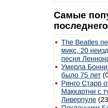
Самые поп
последнего
The Beatles п
микс, 20 неиз
песня Леннон
Умерла Бонни
было 75 лет
(
Ринго Старр о
Маккартни с т
Ливерпуле
(23
Поклонники Б