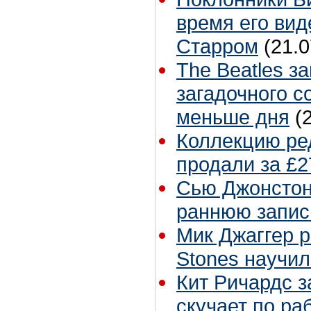
время его вид
Старром
(21.0
The Beatles з
загадочного с
меньше дня
(
Коллекцию ре
продали за £2
Сью Джонстон 
раннюю запис
Мик Джаггер р
Stones научил
Кит Ричардс з
скучает по ра