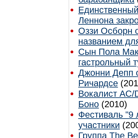
Единственный
Леннона закр
Оззи Осборн о
названием дл
Сын Пола Мак
гастрольный т
Джонни Депп 
Ричардсе
(201
Вокалист AC/
Боно
(2010)
Фестиваль "9 л
участники
(20
Группа The B