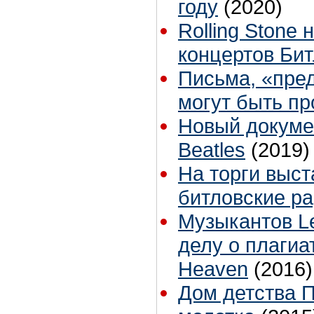
году
(2020)
Rolling Stone
концертов Бит
Письма, «пре
могут быть пр
Новый докуме
Beatles
(2019)
На торги выс
битловские р
Музыкантов Le
делу о плагиат
Heaven
(2016)
Дом детства П