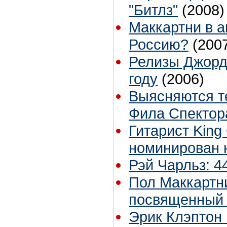
"Битлз"
(2008)
Маккартни в а
Россию?
(200
Релизы Джорд
году
(2006)
Выясняются т
Фила Спектор
Гитарист King
номинирован
Рэй Чарльз: 4
Пол Маккартн
посвященный 
Эрик Клэптон 