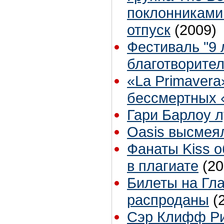
поклонниками
отпуск
(2009)
Фестиваль "9 л
благотворите
«La Primavera
бессмертных «
Гари Барлоу 
Oasis высмея
Фанаты Kiss 
в плагиате
(20
Билеты на Гл
распроданы
(
Сэр Клифф Ри