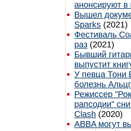
анонсируют в 
Вышел докуме
Sparks
(2021)
Фестиваль Coa
раз
(2021)
Бывший гитар
выпустит книг
У певца Тони 
болезнь Альц
Режиссер "Рок
рапсодии" сни
Clash
(2020)
ABBA могут вы