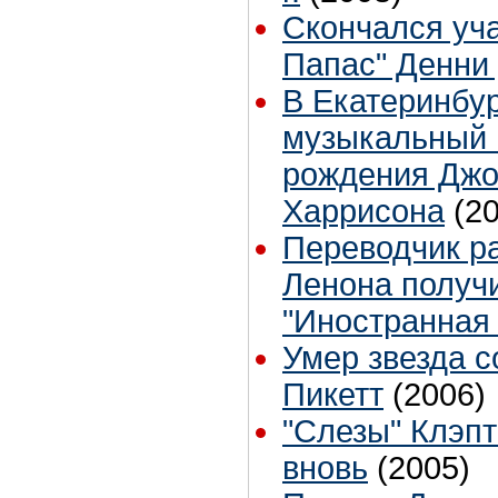
Скончался уч
Папас" Денни
В Екатеринбур
музыкальный 
рождения Дж
Харрисона
(2
Переводчик р
Ленона получ
"Иностранная
Умер звезда 
Пикетт
(2006)
"Слезы" Клэп
вновь
(2005)