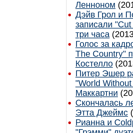
Ленноном
(20
Дэйв Грол и П
записали "Cut
три часа
(2013
Голос за кадр
The Country" 
Костелло
(201
Питер Эшер р
"World Withou
Маккартни
(20
Скончалась л
Этта Джеймс
Рианна и Cold
"Грэмми" дуэ