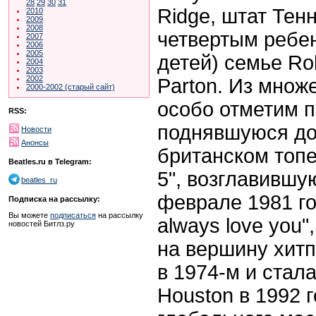
28
29
30
31
Ridge, штат Тен
2010
2009
2008
четвертым ребен
2007
2006
2005
детей) семье Rob
2004
2003
2002
Parton. Из множ
2000-2002 (старый сайт)
особо отметим п
RSS:
поднявшуюся до
Новости
Анонсы
британском топе 
Beatles.ru в Telegram:
5", возглавившу
beatles_ru
феврале 1981 года
Подписка на рассылку:
Вы можете
подписаться
на рассылку
always love you"
новостей Битлз.ру
на вершину хитп
в 1974-м и стал
Houston в 1992 