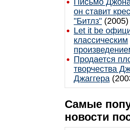
Письмо Джона
он ставит кре
"Битлз"
(2005)
Let it be офи
классическим
произведение
Продается пл
творчества Д
Джаггера
(200
Самые поп
новости по