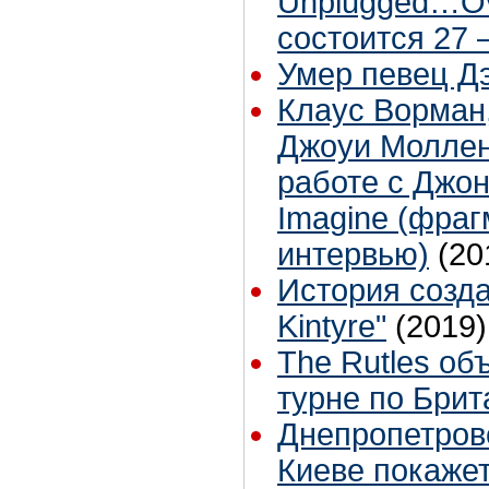
Unplugged…Ove
состоится 27 
Умер певец Д
Клаус Ворман
Джоуи Моллен
работе с Джо
Imagine (фра
интервью)
(20
История созда
Kintyre"
(2019)
The Rutles об
турне по Брит
Днепропетров
Киеве покаже