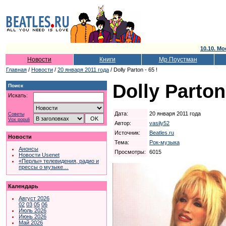
10.10. Мо
Новости
Книги
Мр.Поустман
Главная
/
Новости
/
20 января 2011 года
/ Dolly Parton - 65 !
Dolly Parton 
Поиск
Искать:
Дата:
20 января 2011 года
Советы
Vox populi
Автор:
vasily52
Источник:
Beatles.ru
Новости
Тема:
Рок-музыка
Анонсы
Просмотры:
6015
Новости Usenet
«Перлы» телевидения, радио и
прессы о музыке…
Календарь
Август 2026
02
03
05
06
Июль 2026
Июнь 2026
Май 2026