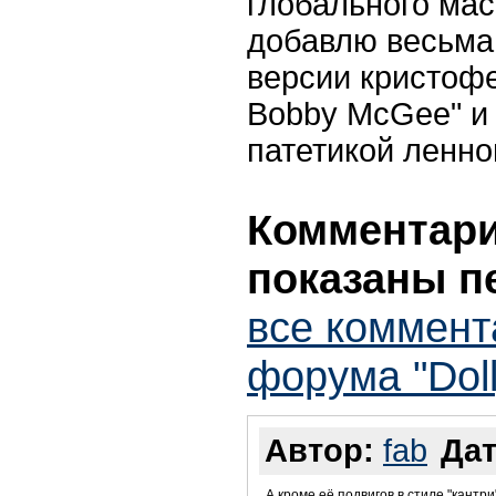
глобального мас
добавлю весьма
версии кристоф
Bobby McGee" и
патетикой ленно
Комментарии
показаны п
все коммент
форума "Dolly
Автор:
fab
Дат
А кроме её подвигов в стиле "кант