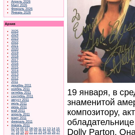
Апрель 2026
Март 2026
Февраль 2026
Январь 2026
Архив
2025
2024
2023
2022
2021
2020
2019
2018
2017
2016
2015
2014
2013
2012
2011
декабрь 2011
ноябрь 2011
19 января, в сре
октябрь 2011
сентябрь 2011
знаменитой аме
август 2011
июль 2011
июнь 2011
композитору, ак
май 2011
апрель 2011
март 2011
обладательнице
февраль 2011
январь 2011
02
04
05
07
08
09
11
12
13
14
15
Dolly Parton. Он
17
18
19
20
21
22
23
24
25
26
27