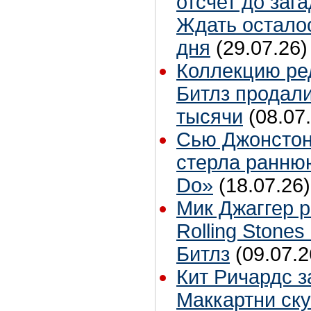
отсчет до заг
Ждать остало
дня
(29.07.26)
Коллекцию ре
Битлз продали
тысячи
(08.07
Сью Джонстон
стерла ранню
Do»
(18.07.26)
Мик Джаггер р
Rolling Stones
Битлз
(09.07.2
Кит Ричардс з
Маккартни ску