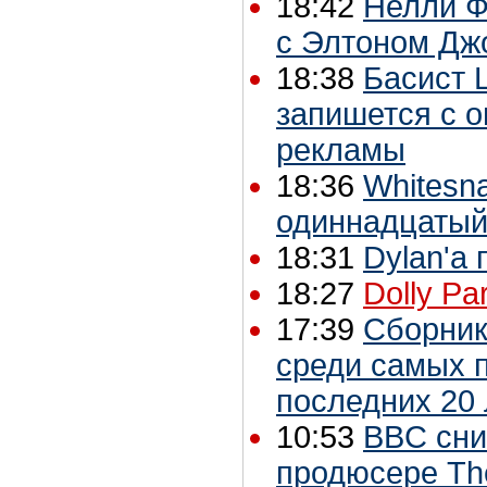
18:42
Нелли Ф
с Элтоном Дж
18:38
Басист L
запишется с 
рекламы
18:36
Whitesn
одиннадцатый
18:31
Dylan'a 
18:27
Dolly Par
17:39
Сборник 
среди самых 
последних 20 
10:53
BBC сни
продюсере The