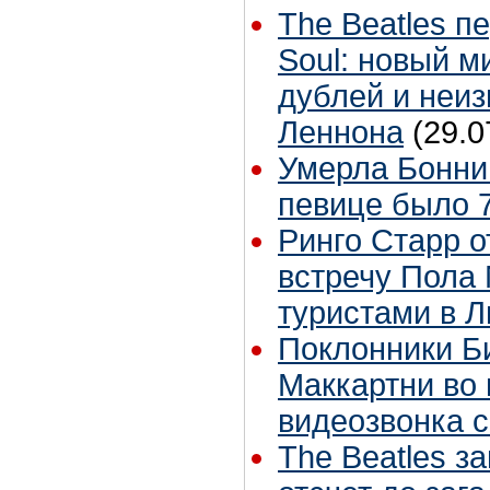
The Beatles п
Soul: новый м
дублей и неиз
Леннона
(29.0
Умерла Бонни
певице было 7
Ринго Старр о
встречу Пола 
туристами в 
Поклонники Б
Маккартни во 
видеозвонка 
The Beatles з