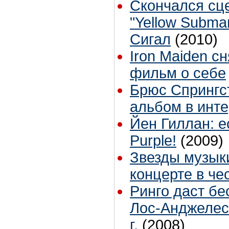
Скончался сц
"Yellow Subma
Сигал
(2010)
Iron Maiden с
фильм о себе
Брюс Спрингс
альбом в инте
Йен Гиллан: е
Purple!
(2009)
Звезды музык
концерте в ч
Ринго даст бе
Лос-Анджелес
г.
(2008)