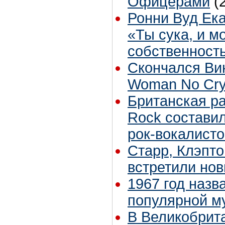
Офицерами
(
Ронни Вуд Ек
«Ты сука, и м
собственность
Скончался Ви
Woman No Cr
Британская ра
Rock состави
рок-вокалисто
Старр, Клэпто
встретили нов
1967 год назв
популярной м
В Великобрит