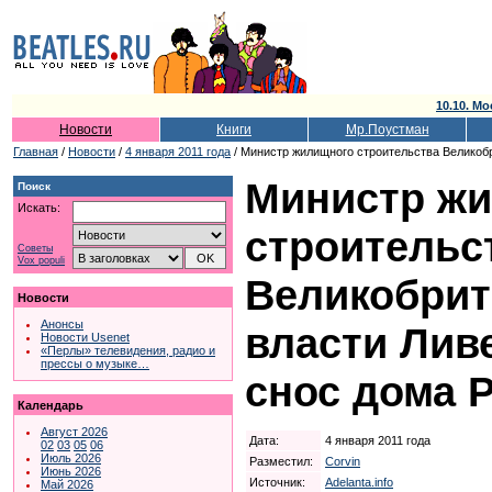
10.10. Мо
Новости
Книги
Мр.Поустман
Главная
/
Новости
/
4 января 2011 года
/ Министр жилищного строительства Великоб
Министр ж
Поиск
Искать:
строительс
Советы
Vox populi
Великобрит
Новости
Анонсы
власти Лив
Новости Usenet
«Перлы» телевидения, радио и
прессы о музыке…
снос дома 
Календарь
Август 2026
Дата:
4 января 2011 года
02
03
05
06
Июль 2026
Разместил:
Corvin
Июнь 2026
Источник:
Adelanta.info
Май 2026