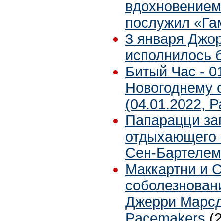
вдохновением 
послужил «Га
3 января Джо
исполнилось б
Битый Час - 01
Новогоднему 
(04.01.2022, 
Папарацци за
отдыхающего 
Сен-Бартелем
Маккартни и 
соболезновани
Джерри Марсд
Pacemakers
(