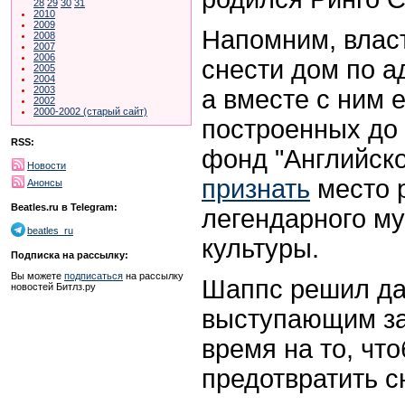
28
29
30
31
2010
2009
Напомним, влас
2008
2007
2006
снести дом по а
2005
2004
2003
а вместе с ним 
2002
2000-2002 (старый сайт)
построенных до 
RSS:
фонд "Английск
Новости
признать
место 
Анонсы
Beatles.ru в Telegram:
легендарного м
beatles_ru
культуры.
Подписка на рассылку:
Вы можете
подписаться
на рассылку
Шаппс решил да
новостей Битлз.ру
выступающим за
время на то, что
предотвратить с