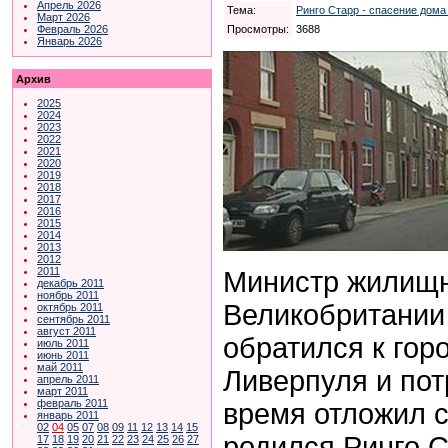
Апрель 2026
Тема:
Ринго Старр - спасение дома
Март 2026
Просмотры:
3688
Февраль 2026
Январь 2026
Архив
2025
2024
2023
2022
2021
2020
2019
2018
2017
2016
2015
2014
2013
2012
2011
Министр жилищн
декабрь 2011
ноябрь 2011
Великобритании
октябрь 2011
сентябрь 2011
август 2011
обратился к гор
июль 2011
июнь 2011
май 2011
Ливерпуля и пот
апрель 2011
март 2011
февраль 2011
время отложил с
январь 2011
02
04
05
07
08
09
11
12
13
14
15
родился Ринго С
17
18
19
20
21
22
23
24
25
26
27