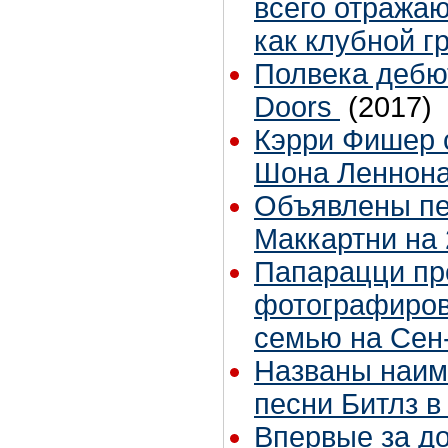
всего отражаю
как клубной г
Полвека дебю
Doors
(2017)
Кэрри Фишер 
Шона Леннон
Объявлены пе
Маккартни на 
Папарацци п
фотографиров
семью на Сен
Названы наим
песни Битлз в 
Впервые за д