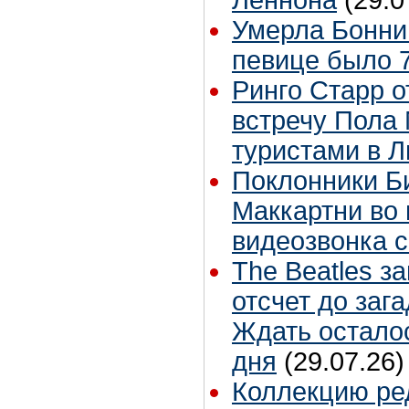
Умерла Бонни
певице было 7
Ринго Старр о
встречу Пола 
туристами в 
Поклонники Б
Маккартни во 
видеозвонка 
The Beatles з
отсчет до заг
Ждать остало
дня
(29.07.26)
Коллекцию ре