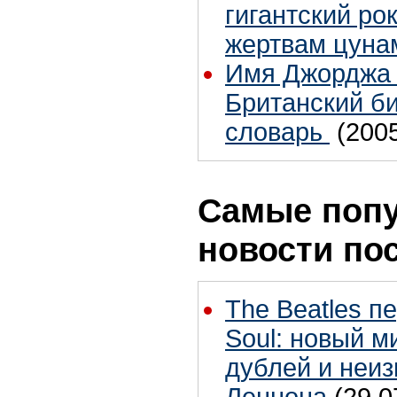
гигантский ро
жертвам цуна
Имя Джорджа 
Британский б
словарь
(200
Самые поп
новости по
The Beatles п
Soul: новый м
дублей и неиз
Леннона
(29.0