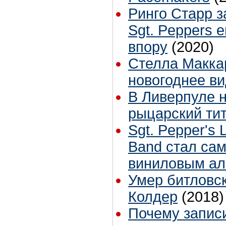
Ринго Старр з
Sgt. Peppers 
впору
(2020)
Стелла Макка
новогоднее ви
В Ливерпуле 
рыцарский ти
Sgt. Pepper's 
Band стал са
виниловым а
Умер битловс
Колдер
(2018)
Почему записи