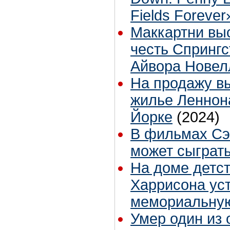
Fields Forever
Маккартни выс
честь Спрингс
Айвора Новел
На продажу в
жилье Леннон
Йорке
(2024)
В фильмах Сэ
может сыграт
На доме детс
Харрисона ус
мемориальную
Умер один из