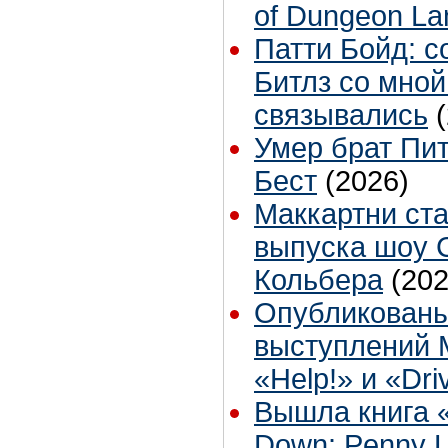
of Dungeon La
Патти Бойд: с
Битлз со мной
связывались
Умер брат Пит
Бест
(2026)
Маккартни ста
выпуска шоу 
Кольбера
(202
Опубликованы
выступлений 
«Help!» и «Dr
Вышла книга «
Down: Penny L