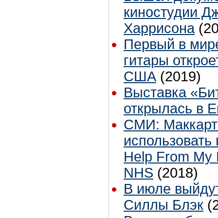
киностудии Д
Харрисона
(2
Первый в мир
гитары открое
США
(2019)
Выставка «Би
открылась в Е
СМИ: Маккарт
использовать п
Help From My 
NHS
(2018)
В июле выйду
Силлы Блэк
(