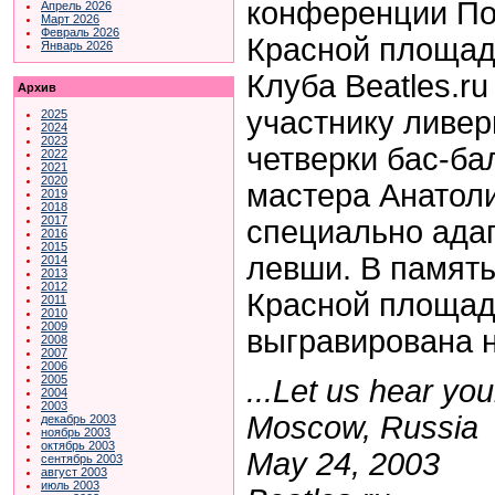
конференции По
Апрель 2026
Март 2026
Февраль 2026
Красной площад
Январь 2026
Клуба Beatles.r
Архив
участнику ливер
2025
2024
2023
четверки бас-ба
2022
2021
2020
мастера Анатол
2019
2018
2017
специально ада
2016
2015
левши. В память
2014
2013
2012
Красной площад
2011
2010
2009
выгравирована 
2008
2007
2006
2005
...Let us hear your
2004
2003
Moscow, Russia
декабрь 2003
ноябрь 2003
октябрь 2003
May 24, 2003
сентябрь 2003
август 2003
июль 2003