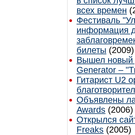
в список лучш
всех времен
(
Фестиваль "Ул
информация дл
заблаговреме
билеты
(2009)
Вышел новый д
Generator – "Tr
Гитарист U2 о
благотворите
Объявлены лау
Awards
(2006)
Открылся сайт
Freaks
(2005)