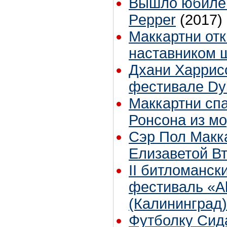
Вышло юбилей
Pepper
(2017)
Маккартни отк
наставником ш
Дхани Харрис
фестивале Dyl
Маккартни сп
Ронсона из м
Сэр Пол Макка
Елизаветой В
II битломанс
фестиваль «Al
(Калининград)
Футболку Cид