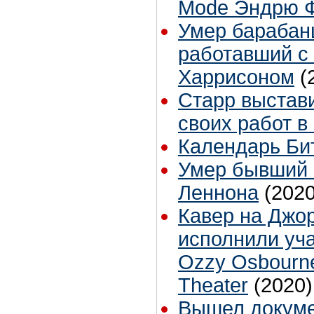
Mode Эндрю 
Умер барабан
работавший с
Харрисоном
(
Старр выстави
своих работ 
Календарь Бит
Умер бывший
Леннона
(2020
Кавер на Джо
исполнили уч
Ozzy Osbourn
Theater
(2020)
Вышел докум