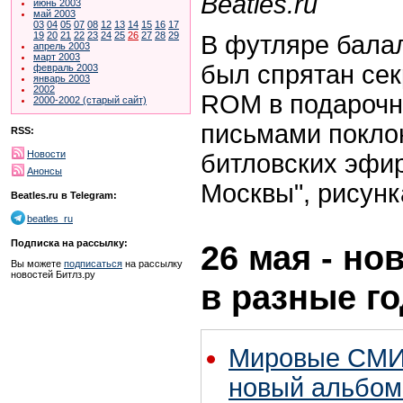
Beatles.ru
июнь 2003
май 2003
03
04
05
07
08
12
13
14
15
16
17
19
20
21
22
23
24
25
26
27
28
29
В футляре бала
апрель 2003
март 2003
был спрятан сек
февраль 2003
январь 2003
2002
ROM в подарочн
2000-2002 (старый сайт)
письмами покло
RSS:
Новости
битловских эфи
Анонсы
Москвы", рисунк
Beatles.ru в Telegram:
beatles_ru
Подписка на рассылку:
26 мая - но
Вы можете
подписаться
на рассылку
новостей Битлз.ру
в разные г
Мировые СМИ
новый альбом