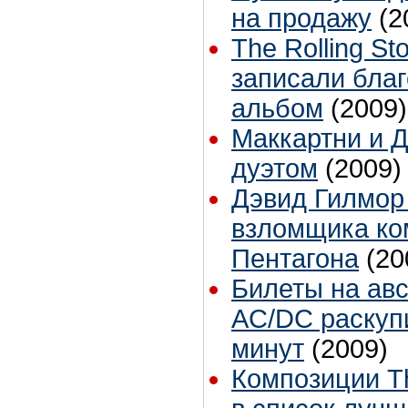
на продажу
(2
The Rolling S
записали бла
альбом
(2009)
Маккартни и 
дуэтом
(2009)
Дэвид Гилмор 
взломщика ко
Пентагона
(20
Билеты на ав
AC/DC раскуп
минут
(2009)
Композиции Th