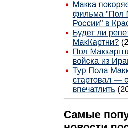
Макка покоряе
фильма "Пол М
России" в Кра
Будет ли репе
МакКартни?
(
Пол Маккартн
войска из Ира
Тур Пола Мак
стартовал — с
впечатлить
(2
Самые поп
новости по