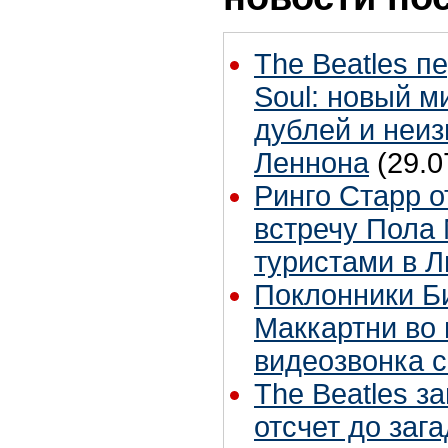
The Beatles п
Soul: новый м
дублей и неиз
Леннона
(29.0
Ринго Старр о
встречу Пола 
туристами в 
Поклонники Б
Маккартни во 
видеозвонка 
The Beatles з
отсчет до заг