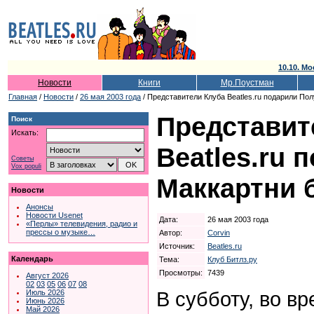
10.10. Мо
Новости
Книги
Мр.Поустман
Главная
/
Новости
/
26 мая 2003 года
/ Представители Клуба Beatles.ru подарили По
Представит
Поиск
Искать:
Beatles.ru 
Советы
Vox populi
Маккартни 
Новости
Анонсы
Новости Usenet
Дата:
26 мая 2003 года
«Перлы» телевидения, радио и
прессы о музыке…
Автор:
Corvin
Источник:
Beatles.ru
Календарь
Тема:
Клуб Битлз.ру
Просмотры:
7439
Август 2026
02
03
05
06
07
08
В субботу, во вр
Июль 2026
Июнь 2026
Май 2026