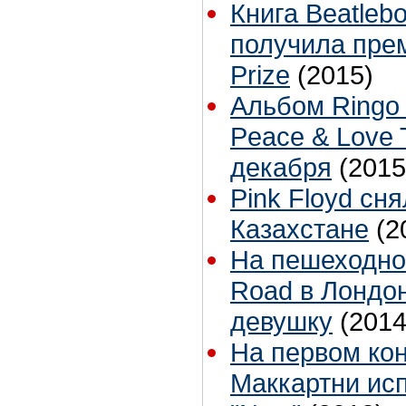
Книга Beatleb
получила пре
Prize
(2015)
Альбом Ringo S
Peace & Love 
декабря
(2015
Pink Floyd сн
Казахстане
(2
На пешеходно
Road в Лондо
девушку
(2014
На первом ко
Маккартни ис