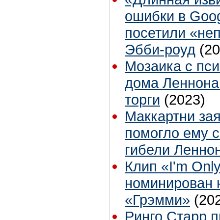
ошибки в Goo
посетили «не
Эбби-роуд
(20
Мозаика с пси
дома Леннона
торги
(2023)
Маккартни зая
помогло ему с
гибели Ленно
Клип «I'm Onl
номинирован 
«Грэмми»
(20
Ринго Старр 