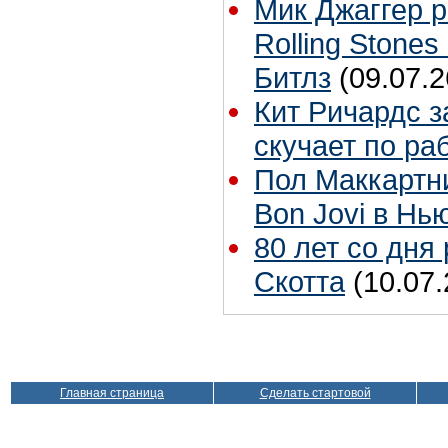
Мик Джаггер р
Rolling Stones
Битлз
(09.07.2
Кит Ричардс з
скучает по ра
Пол Маккартн
Bon Jovi в Нь
80 лет со дня
Скотта
(10.07.
Главная страница
Сделать стартовой