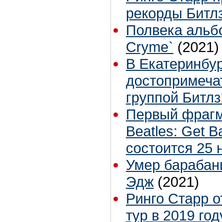
рекорды Битлз
Полвека альбо
Cryme`
(2021)
В Екатеринбур
достопримечат
группой Битлз
Первый фрагм
Beatles: Get B
состоится 25 
Умер барабан
Эдж
(2021)
Ринго Старр 
тур в 2019 год