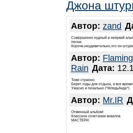
Джона штур
Автор:
zand
Д
Совершенно нудный и неяркий альбо
песни.
Короче,неудивительно,что он штурм
Автор:
Flaming
Rain
Дата:
12.1
Тоже странно.
Берет годы для отдыха, а все врем
Ужасно и печально (*Млядьбида*)
Автор:
Mr.IR
Д
Отменный альбом!
Классное сочетание вокалов.
МАСТЕРА!