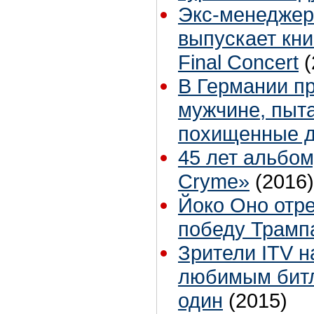
Экс-менеджер
выпускает книг
Final Concert
(
В Германии п
мужчине, пыт
похищенные д
45 лет альбом
Cryme»
(2016)
Йоко Оно отр
победу Трамп
Зрители ITV н
любимым битл
один
(2015)