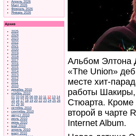
Апрель 2026
Март 2026
Февраль 2026
Январь 2026
Архив
2025
2024
2023
2022
2021
2020
2019
2018
Альбом Элтона 
2017
2016
2015
«The Union» деб
2014
2013
месте хит-парада
2012
2011
2010
работы Шакиры,
декабрь 2010
ноябрь 2010
01
03
04
05
06
09
10
11
12
13
14
Стюарта. Кроме 
15
16
17
18
19
20
22
23
24
25
26
27
29
30
октябрь 2010
второй в чарте R
сентябрь 2010
август 2010
июль 2010
Internet Album.
июнь 2010
май 2010
апрель 2010
март 2010