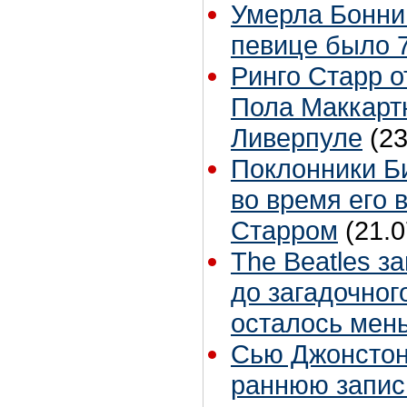
Умерла Бонни
певице было 7
Ринго Старр о
Пола Маккартн
Ливерпуле
(23
Поклонники Б
во время его 
Старром
(21.0
The Beatles з
до загадочног
осталось мен
Сью Джонстон 
раннюю запис