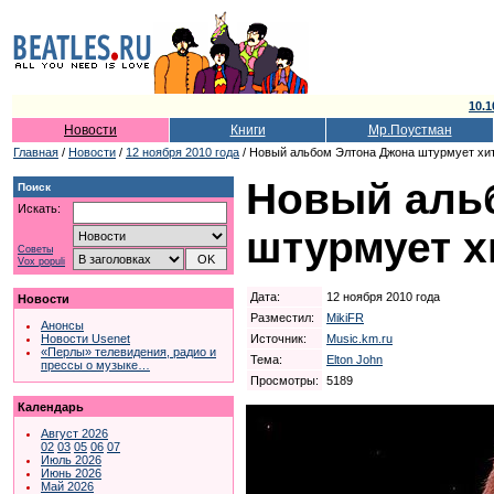
10.1
Новости
Книги
Мр.Поустман
Главная
/
Новости
/
12 ноября 2010 года
/ Новый альбом Элтона Джона штурмует хи
Новый аль
Поиск
Искать:
штурмует х
Советы
Vox populi
Дата:
12 ноября 2010 года
Новости
Разместил:
MikiFR
Анонсы
Источник:
Music.km.ru
Новости Usenet
«Перлы» телевидения, радио и
Тема:
Elton John
прессы о музыке…
Просмотры:
5189
Календарь
Август 2026
02
03
05
06
07
Июль 2026
Июнь 2026
Май 2026