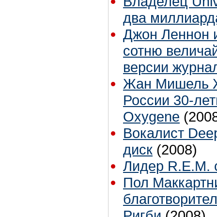
Владелец Univ
два миллиард
Джон Леннон 
сотню велича
версии журнал
Жан Мишель Ж
России 30-ле
Oxygene
(200
Вокалист Deep
диск
(2008)
Лидер R.E.M.
Пол Маккартн
благотворите
Ригби
(2008)