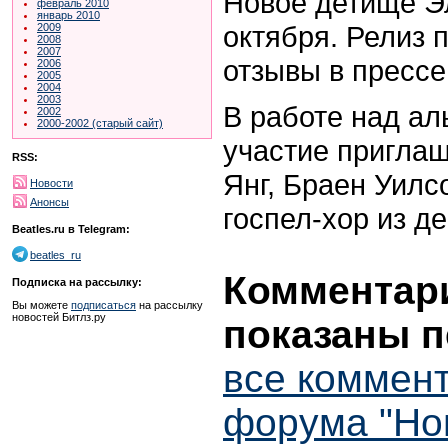
Новое детище Э
февраль 2010
январь 2010
октября. Релиз 
2009
2008
2007
отзывы в прессе
2006
2005
2004
2003
В работе над а
2002
2000-2002 (старый сайт)
участие пригла
RSS:
Янг, Браен Уилсо
Новости
Анонсы
госпел-хор из де
Beatles.ru в Telegram:
beatles_ru
Комментари
Подписка на рассылку:
Вы можете
подписаться
на рассылку
новостей Битлз.ру
показаны п
все коммент
форума "Но