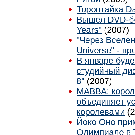
Торонтайка Dai
Вышел DVD-бо
Years"
(2007)
"Через Вселен
Universe" - пр
В январе буд
студийный дис
8"
(2007)
MABBA: корол
объединяет у
королевами
(
Йоко Оно прим
Олимпиаде в 