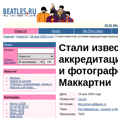
10.10. Мо
Новости
Книги
Мр.Поустман
Главная
/
Новости
/
19 мая 2003 года
/ Стали известны условия аккредитации журна
Стали изве
Поиск
Искать:
аккредитац
Советы
Vox populi
и фотограф
Новости
Анонсы
Маккартни
Новости Usenet
«Перлы» телевидения, радио и
прессы о музыке…
Дата:
19 мая 2003 года
Календарь
Разместил:
Corvin
Август 2026
Источник:
Mccartney.alfabank.ru
02
03
05
06
07
Тема:
Пол Маккартни - концерт в Мо
Июль 2026
Июнь 2026
Просмотры:
7523
Май 2026