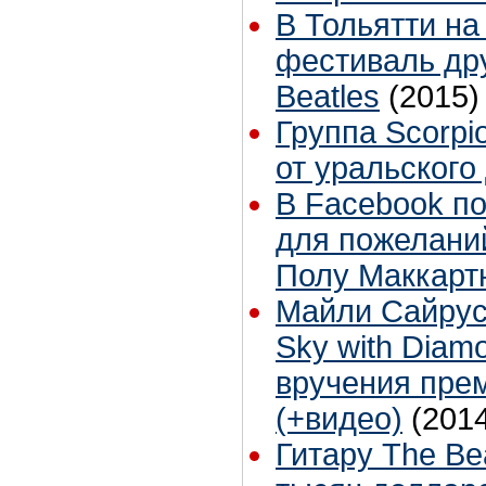
В Тольятти на
фестиваль др
Beatles
(2015)
Группа Scorpi
от уральского
В Facebook п
для пожелани
Полу Маккарт
Майли Сайрус 
Sky with Diam
вручения прем
(+видео)
(201
Гитару The Be