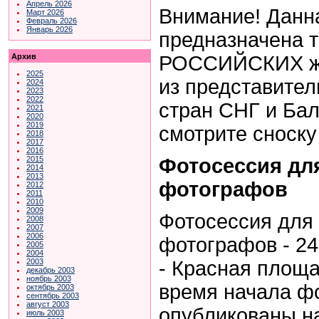
Апрель 2026
Внимание! Данн
Март 2026
Февраль 2026
Январь 2026
предназначена т
РОССИЙСКИХ жу
Архив
2025
из представите
2024
2023
2022
стран СНГ и Бал
2021
2020
2019
смотрите сноску
2018
2017
2016
Фотосессия дл
2015
2014
2013
фотографов
2012
2011
2010
2009
Фотосессия для
2008
2007
2006
фотографов - 24
2005
2004
- Красная площа
2003
декабрь 2003
ноябрь 2003
время начала ф
октябрь 2003
сентябрь 2003
август 2003
опубликованы н
июль 2003