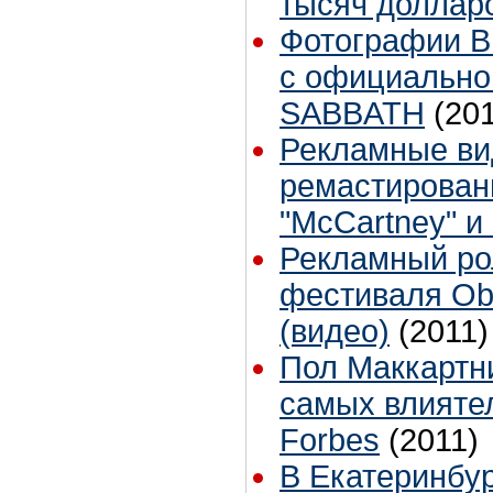
тысяч доллар
Фотографии B
с официально
SABBATH
(20
Рекламные ви
ремастирован
"McCartney" и 
Рекламный рол
фестиваля Ob-
(видео)
(2011)
Пол Маккартни
самых влияте
Forbes
(2011)
В Екатеринбур