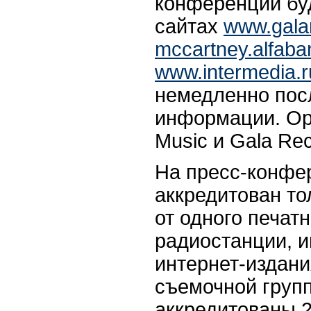
конференции бу
сайтах
www.gala
mccartney.alfaba
www.intermedia.r
немедленно пос
информации. Ор
Music и Gala Rec
На пресс-конфе
аккредитован то
от одного печатн
радиостанции, 
интернет-издани
съемочной груп
аккредитованы 2