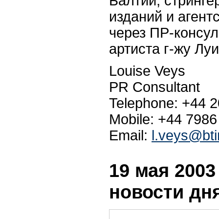
Балтии, стринге
изданий и агент
через ПР-консу
артиста г-жу Луи
Louise Veys
PR Consultant
Telephone: +44 
Mobile: +44 7986
Email:
l.veys@bti
19 мая 2003 
новости дн