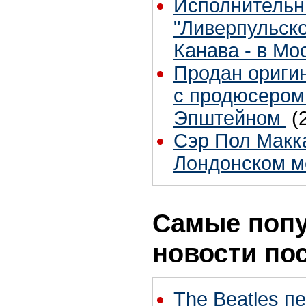
Исполнительн
"Ливерпульско
Канава - в Мо
Продан оригин
с продюсером
Эпштейном
(
Сэр Пол Макка
Лондонском м
Самые поп
новости по
The Beatles п