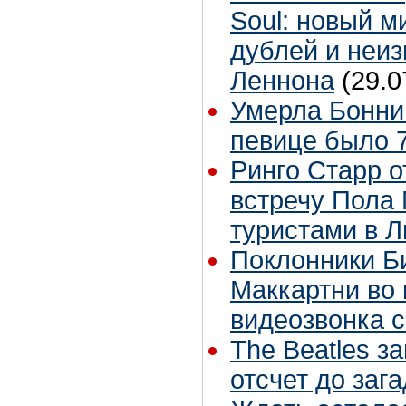
Soul: новый м
дублей и неиз
Леннона
(29.0
Умерла Бонни
певице было 7
Ринго Старр о
встречу Пола 
туристами в 
Поклонники Б
Маккартни во 
видеозвонка 
The Beatles з
отсчет до заг