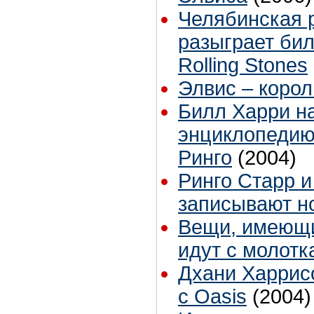
Челябинская 
разыграет бил
Rolling Stones
Элвис – корол
Билл Харри н
энциклопедию
Ринго
(2004)
Ринго Старр 
записывают н
Вещи, имеющи
идут с молотк
Дхани Харрисо
с Oasis
(2004)