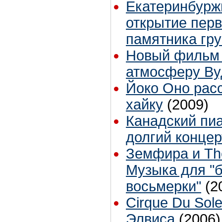
Екатеринбурж
открытие перв
памятника гру
Новый фильм 
атмосферу Ву
Йоко Оно расс
хайку
(2009)
Канадский пи
долгий концер
Зeмфира и The
Музыка для "
восьмерки"
(2
Cirque Du Sole
Элвиса
(2006)