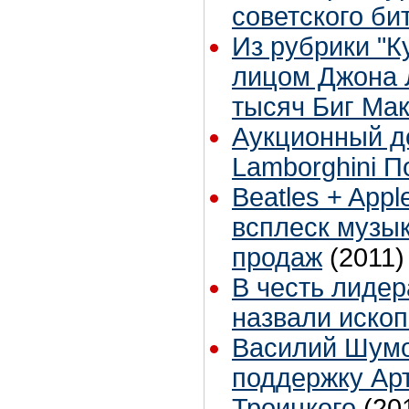
советского би
Из рубрики "К
лицом Джона 
тысяч Биг Ма
Аукционный д
Lamborghini П
Beatles + Appl
всплеск музы
продаж
(2011)
В честь лидер
назвали иско
Василий Шумо
поддержку Ар
Троицкого
(20