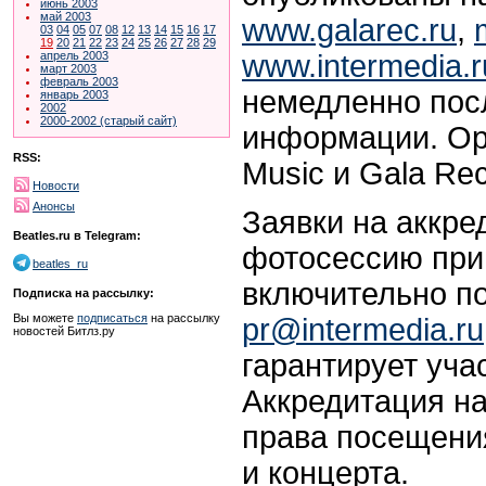
июнь 2003
май 2003
www.galarec.ru
,
03
04
05
07
08
12
13
14
15
16
17
19
20
21
22
23
24
25
26
27
28
29
www.intermedia.r
апрель 2003
март 2003
февраль 2003
немедленно пос
январь 2003
2002
2000-2002 (старый сайт)
информации. Ор
RSS:
Music и Gala Rec
Новости
Анонсы
Заявки на аккре
Beatles.ru в Telegram:
фотосессию при
beatles_ru
включительно по
Подписка на рассылку:
Вы можете
подписаться
на рассылку
pr@intermedia.ru
новостей Битлз.ру
гарантирует уча
Аккредитация н
права посещени
и концерта.