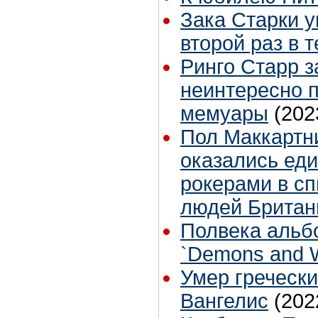
Зака Старки у
второй раз в 
Ринго Старр з
неинтересно 
мемуары
(202
Пол Маккартн
оказались ед
рокерами в сп
людей Британ
Полвека альб
`Demons and W
Умер гречески
Вангелис
(202