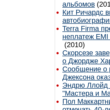
альбомов
(20
Кит Ричардс 
автобиограф
Terra Firma п
неплатеж EMI 
(2010)
Скорсезе зав
о Джордже Ха
Сообщение о 
Джексона оказ
Эндрю Ллойд 
"Мастера и М
Пол Маккартн
отмечать 40-л