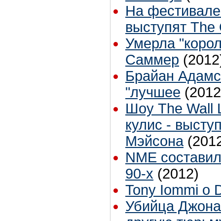
На фестивал
выступят The 
Умерла "корол
Саммер
(2012
Брайан Адамс
"лучшее
(2012
Шоу The Wall L
кулис - высту
Мэйсона
(201
NME составил
90-х
(2012)
Tony Iommi о 
Убийца Джона