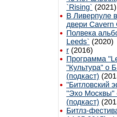
`Rising`
(2021)
В Ливерпуле в
двери Cavern 
Полвека альбо
Leeds`
(2020)
r
(2016)
Программа "Le
"Культура" о 
(подкаст)
(201
"Битловский 
"Эхо Москвы"
(подкаст)
(201
Битлз-фестив