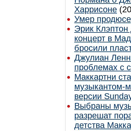
Харрисоне
(2
Умер продюсе
Эрик Клэптон
концерт в Мад
бросили плас
Джулиан Ленн
проблемах с 
Маккартни ст
музыкантом-м
версии Sunda
Выбраны музы
разрешат пора
детства Макк