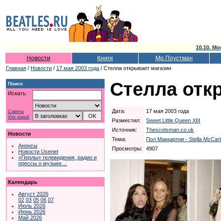
10.10. Мо
Новости
Книги
Мр.Поустман
Главная
/
Новости
/
17 мая 2003 года
/ Стелла открывает магазин
Стелла отк
Поиск
Искать:
Дата:
17 мая 2003 года
Советы
Vox populi
Разместил:
Sweet Little Queen XIII
Источник:
Thescotsman.co.uk
Новости
Тема:
Пол Маккартни - Stella McCar
Анонсы
Просмотры:
4907
Новости Usenet
«Перлы» телевидения, радио и
прессы о музыке…
Календарь
Август 2026
02
03
05
06
07
Июль 2026
Июнь 2026
Май 2026