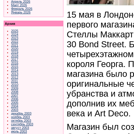
Апрель 2026
Март 2026
Февраль 2026
15 мая в Лондон
Январь 2026
первого магази
Архив
2025
Стеллы Маккарт
2024
2023
30
Bond Street. 
2022
2021
2020
четырехэтажном
2019
2018
2017
короля Георга.
П
2016
2015
2014
магазина было 
2013
2012
оригинальные ч
2011
2010
2009
убранства и атм
2008
2007
2006
дополнив их меб
2005
2004
2003
века и Art Deco.
декабрь 2003
ноябрь 2003
октябрь 2003
Магазин был со
сентябрь 2003
август 2003
июль 2003