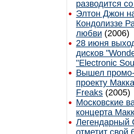
разводится со
Элтон Джон н
Кондолиззе Ра
любви
(2006)
28 июня выхо
дисков "Wonde
"Electronic So
Вышел промо-
проекту Макка
Freaks
(2005)
Московские в
концерта Мак
Легендарный 
отметит свой 