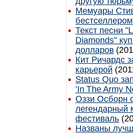
другую тюрьм
Мемуары Стив
бестселлером
Текст песни "L
Diamonds" куп
долларов
(201
Кит Ричардс з
карьерой
(201
Status Quo за
'In The Army N
Оззи Осборн 
легендарный 
фестиваль
(2
Названы лучш