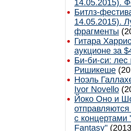
14.05.2015). 
Битлз-фестив
14.05.2015). 
фрагменты
(2
Гитара Харри
аукционе за $
Би-би-си: лес
Ришикеше
(20
Ноэль Галлах
Ivor Novello
(2
Йоко Оно и Ш
отправляются 
с концертами 
Fantasy"
(2013