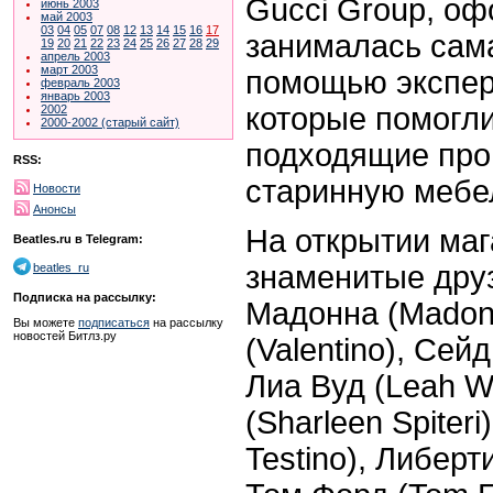
Gucci Group, о
июнь 2003
май 2003
03
04
05
07
08
12
13
14
15
16
17
занималась сам
19
20
21
22
23
24
25
26
27
28
29
апрель 2003
март 2003
помощью эксперт
февраль 2003
январь 2003
которые помогли
2002
2000-2002 (старый сайт)
подходящие про
RSS:
старинную мебе
Новости
Анонсы
На открытии маг
Beatles.ru в Telegram:
знаменитые дру
beatles_ru
Подписка на рассылку:
Мадонна (Madon
Вы можете
подписаться
на рассылку
новостей Битлз.ру
(Valentino), Сейд
Лиа Вуд (Leah 
(Sharleen Spiter
Testino), Либерти