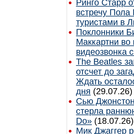
Ринго Старр о
встречу Пола 
туристами в 
Поклонники Б
Маккартни во 
видеозвонка 
The Beatles з
отсчет до заг
Ждать остало
дня
(29.07.26)
Сью Джонстон
стерла ранню
Do»
(18.07.26)
Мик Джаггер р