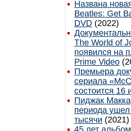
Названа нова
Beatles: Get B
DVD
(2022)
Документальн
The World of 
появился на 
Prime Video
(2
Премьера док
сериала «McCa
состоится 16 
Пиджак Макка
периода ушел 
тысячи
(2021)
45 лет альбо