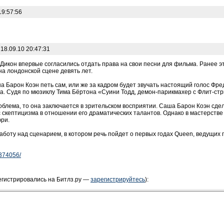
19:57:56
18.09.10 20:47:31
Дикон впервые согласились отдать права на свои песни для фильма. Ранее э
на лондонской сцене девять лет.
а Барон Коэн петь сам, или же за кадром будет звучать настоящий голос Фре
. Судя по мюзиклу Тима Бёртона «Суини Тодд, демон-парикмахер с Флит-стрит
роблема, то она заключается в зрительском восприятии. Саша Барон Коэн сде
 скептицизма в отношении его драматических талантов. Однако в мастерстве 
ри.
аботу над сценарием, в котором речь пойдет о первых годах Queen, ведущих
1374056/
егистрировались на Битлз.ру —
зарегистрируйтесь
):