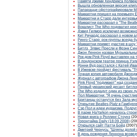
Памяти Джими Хендрикса полвека
Вышла обновленная версия клип
Папарацци сфотографировали Мак
Маккартни пришел на премьеру Ei
Маккартни и Старр дали интервь
Маккартни рассказал о "The Beatl
Вокалист The Who подхватил неи
Дэвид Гилмор исключил возможно
Кит Ричардс рассказал о новом ал
Ринго Старр: рок-группы всегда 
Маккартни примет участие в шоу 
Битлз, Элвис Пресли и Фрэнк Син
Джон Леннон назван Музыкальн
Рок-дом Pink Floyd выставлен на
В лондонском театре принца Уэль
Ронни Вуд расстался с Катей Ив
В Ижевске пройдет фестиваль "The
Точная копия автомобиля Джордж
Журнал с автографом Джона Ленн
Pink Floyd "подумают" над созда
Первый украинский десант битл
The Who издадут один из своих 
Пол Маккартни: "Я очень счастлив
Британцы останутся без Зала му
Открытие Beatles-Platz в Гамбург
Сэр Пол и идеи иудаизма. Подруг
В парке HaYarkon началось стро
Новая книга о Роллинг Стоунз
(20
Торонтайка Daily (18.09.2008)
(20
Открылся сайт Патти Бойд
(2007)
Дмитрий Чернусь: "Шляпы долой
В день рождения Леннона возве