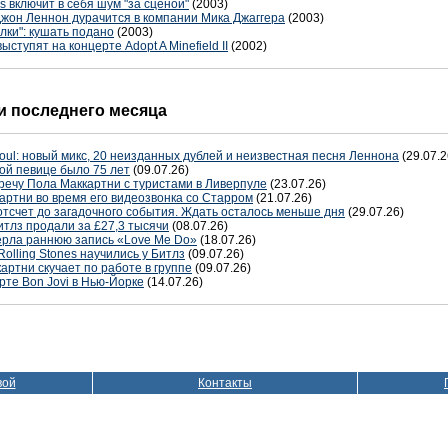
 включит в себя шум "за сценой"
(2003)
Джон Леннон дурачится в компании Мика Джаггера
(2003)
лки": кушать подано
(2003)
ступят на концерте Adopt A Minefield II
(2002)
 последнего месяца
oul: новый микс, 20 неизданных дублей и неизвестная песня Леннона
(29.07.2
ой певице было 75 лет
(09.07.26)
речу Пола Маккартни с туристами в Ливерпуле
(23.07.26)
артни во время его видеозвонка со Старром
(21.07.26)
отсчет до загадочного события. Ждать осталось меньше дня
(29.07.26)
тлз продали за £27,3 тысячи
(08.07.26)
терла раннюю запись «Love Me Do»
(18.07.26)
Rolling Stones научились у Битлз
(09.07.26)
артни скучает по работе в группе
(09.07.26)
рте Bon Jovi в Нью-Йорке
(14.07.26)
вой
Контакты