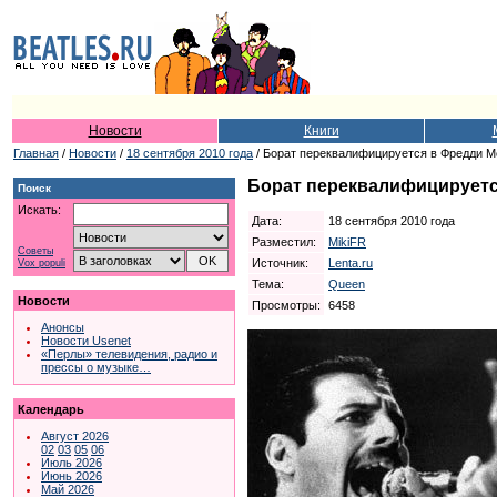
Новости
Книги
Главная
/
Новости
/
18 сентября 2010 года
/ Борат переквалифицируется в Фредди 
Борат переквалифицирует
Поиск
Искать:
Дата:
18 сентября 2010 года
Разместил:
MikiFR
Советы
Источник:
Lenta.ru
Vox populi
Тема:
Queen
Новости
Просмотры:
6458
Анонсы
Новости Usenet
«Перлы» телевидения, радио и
прессы о музыке…
Календарь
Август 2026
02
03
05
06
Июль 2026
Июнь 2026
Май 2026