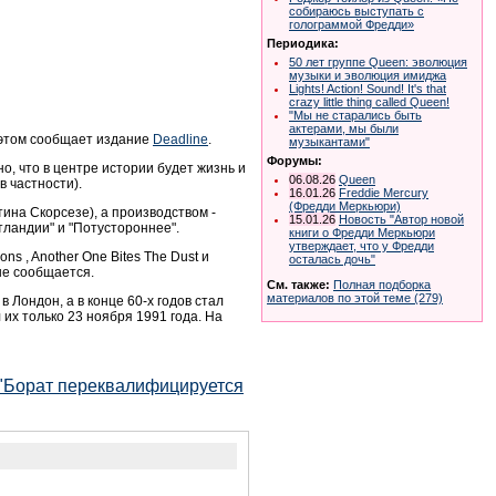
собираюсь выступать с
голограммой Фредди»
Периодика:
50 лет группе Queen: эволюция
музыки и эволюция имиджа
Lights! Action! Sound! It's that
crazy little thing called Queen!
"Мы не старались быть
актерами, мы были
 этом сообщает издание
Deadline
.
музыкантами"
Форумы:
о, что в центре истории будет жизнь и
06.08.26
Queen
в частности).
16.01.26
Freddie Mercury
(Фредди Меркьюри)
ина Скорсезе), а производством -
15.01.26
Новость "Автор новой
ландии" и "Потустороннее".
книги о Фредди Меркьюри
утверждает, что у Фредди
s , Another One Bites The Dust и
осталась дочь"
не сообщается.
См. также:
Полная подборка
материалов по этой теме (279)
 Лондон, а в конце 60-х годов стал
их только 23 ноября 1991 года. На
 "Борат переквалифицируется