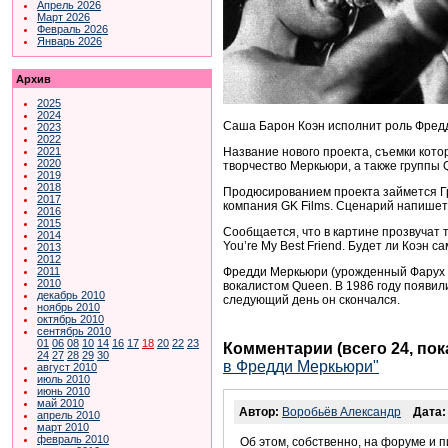
Апрель 2026
Март 2026
Февраль 2026
Январь 2026
Архив
2025
2024
Саша Барон Коэн исполнит роль Фред
2023
2022
Название нового проекта, съемки котор
2021
2020
творчество Меркьюри, а также группы Q
2019
2018
Продюсированием проекта займется Грэ
2017
компания GK Films. Сценарий напишет
2016
2015
Сообщается, что в картине прозвучат т
2014
You’re My Best Friend. Будет ли Коэн
2013
2012
Фредди Меркьюри (урожденный Фарух Бу
2011
2010
вокалистом Queen. В 1986 году появил
декабрь 2010
следующий день он скончался.
ноябрь 2010
октябрь 2010
сентябрь 2010
01
06
08
10
14
16
17
18
20
22
23
Комментарии (всего 24, по
24
27
28
29
30
в Фредди Меркьюри"
август 2010
июль 2010
июнь 2010
май 2010
Автор:
Воробьёв Александр
Дата:
апрель 2010
март 2010
февраль 2010
Об этом, собственно, на форуме и п