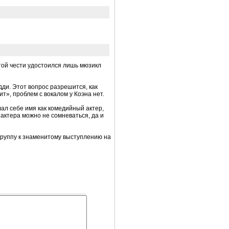
той чести удостоился лишь мюзикл
дди. Этот вопрос разрешится, как
», проблем с вокалом у Коэна нет.
лал себе имя как комедийный актер,
актера можно не сомневаться, да и
 группу к знаменитому выступлению на