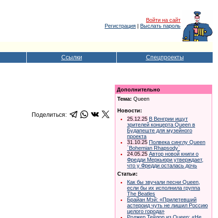
Войти на сайт
Регистрация
|
Выслать пароль
Ссылки
Спецпроекты
Дополнительно
Тема:
Queen
Новости:
Поделиться:
25.12.25
В Венгрии ищут
зрителей концерта Queen в
Будапеште для музейного
проекта
31.10.25
Полвека синглу Queen
`Bohemian Rhapsody`
24.05.25
Автор новой книги о
Фредди Меркьюри утверждает,
что у Фредди осталась дочь
Статьи:
Как бы звучали песни Queen,
если бы их исполнила группа
The Beatles
Брайан Мэй: «Прилетевший
астероид чуть не лишил Россию
целого города»
Роджер Тейлор из Queen: «Не