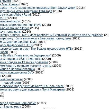
 спустя
(2020)
а Mind Games
(2020)
картни и Старра после премьеры Eight Days A Week
(2016)
ght Days a Week в пиджаке 1964 года
(2016)
ю в студии Abbey Road
(2016)
es 1+"
(2015)
звестный вирус
(2015)
сть воссоединения Pink Floyd
(2015)
ьбоме Rolling Stones
(2015)
будут популярны
(2014)
"Jimmy Kimmel Live" и даст бесплатный уличный концерт в Лос-Анджелесе
(20
атра могут быть включены в Зал славы поп-музыки
(2012)
ым Символом издания NME
(2012)
 торги (видеосюжет НТВ)
(2012)
ского сегодня играют The Beatles (видеосюжет НТВ)
(2012)
ановой
(2009)
 Beatles. Глава вторая. Удмуртская"
(2009)
а Харрисона уйдет с молотка
(2009)
она продан за 13 тысяч долларов
(2009)
нием игры по мотивам истории группы
(2009)
оманов в Великобританию
(2009)
лучших концертов на DVD
(2008)
"
(2008)
зыкальной славы
(2008)
е - подробности
(2008)
а-еврейка поддержит Маккартни в Тель-Авиве
(2008)
ительство сцены для концерта Пола Маккартни
(2008)
08)
08)
 перед Джоном Ленноном!"
(2007)
дут Башню мира
(2006)