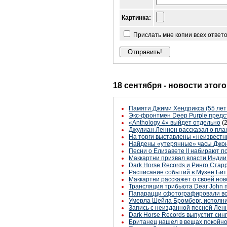
Картинка:
Прислать мне копии всех ответ
18 сентября - новости этог
Памяти Джими Хендрикса (55 лет
Экс-фронтмен Deep Purple пред
«Anthology 4» выйдет отдельно
(
Джулиан Леннон рассказал о пла
На торги выставлены «неизвестн
Найдены «утерянные» часы Джо
Песни о Елизавете II набирают п
Маккартни призвал власти Индии
Dark Horse Records и Ринго Старр
Расписание событий в Музее Бит
Маккартни расскажет о своей нов
Трансляция трибьюта Dear John 
Папарацци сфотографировали вст
Умерла Шейла Бромберг, исполни
Запись с неизданной песней Ленн
Dark Horse Records выпустит син
Британец нашел в вещах покойно