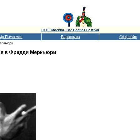
10.10. Москва. The Beatles Festival
Мр.Поустман
Барахолка
Оффлайн
Меркьюри
ся в Фредди Меркьюри