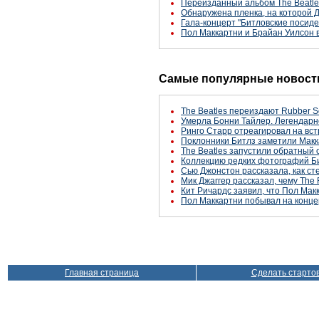
Переизданный альбом The Beatles
Обнаружена пленка, на которой 
Гала-концерт "Битловские посиде
Пол Маккартни и Брайан Уилсон вы
Самые популярные новости
The Beatles переиздают Rubber S
Умерла Бонни Тайлер. Легендарн
Ринго Старр отреагировал на вст
Поклонники Битлз заметили Макк
The Beatles запустили обратный 
Коллекцию редких фотографий Би
Сью Джонстон рассказала, как с
Мик Джаггер рассказал, чему The 
Кит Ричардс заявил, что Пол Макк
Пол Маккартни побывал на конце
Главная страница
Сделать старто