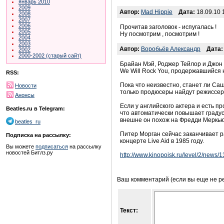
январь 2010
2009
Автор:
Mad Hippie
Дата:
18.09.10 
2008
2007
2006
Прочитав заголовок - испугалась !
2005
Ну посмотрим , посмотрим !
2004
2003
Автор:
Воробьёв Александр
Дата:
2002
2000-2002 (старый сайт)
Брайан Мэй, Роджер Тейлор и Джон 
We Will Rock You, продержавшийся 
RSS:
Пока что неизвестно, станет ли Саш
Новости
только продюсеры найдут режиссера
Анонсы
Если у английского актера и есть п
Beatles.ru в Telegram:
что автоматически повышает градус
внешне он похож на Фредди Меркью
beatles_ru
Питер Морган сейчас заканчивает р
Подписка на рассылку:
концерте Live Aid в 1985 году.
Вы можете
подписаться
на рассылку
новостей Битлз.ру
http://www.kinopoisk.ru/level/2/news/
Ваш комментарий (если вы еще не р
Текст: