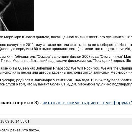
ди Меркьюри в новом фильме, посвященном жизни известного музыканта. Об
ого начнутся в 2011 году, а также детали сюжета пока не сообщается. Известн
ueen, до середины 80-х годов прошлого века (знаменитого концерта Live Aid, 
м Кинг (обладатель "Оскара" за лучший фильм 2007 года "Отступников" Март
 Питер Морган, работавший над такими фильмами как "Последний король Шот
акие хиты Queen как Bohemian Rhapsody, We Will Rock You, We Are the Champion
 сам исполнять песни или авторы картины воспользуются записями Меркьюри - 
лсара) родился в Занзибаре 5 сентября 1946 года. В 1964 году перебрался в
ись слухи о том, что музыкант болен СПИДом. Меркьюри публично подтвердил 
казаны первые 3)
-
читать все комментарии в теме форума
18.09.10 14:55:01
исали ранее, что похож.