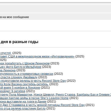
ов на мое сообщение
о дня в разные годы
 спустя)
(2025)
ставит США в международном жюри «Интервидения»
(2025)
2025)
нах поработать с Шоном Ленноном
(2023)
ые» фото Битлз в Мельбурне
(2023)
на Леннона
(2023)
опулярность в стриминговых сервисах
(2022)
 спасти слониху Джоймалу
(2022)
 подготовили релизы в честь Record Store Day
(2022)
лз Коли Васина сентябрь-октябрь.
(2022)
ой книге 5 ноября в Лондоне
(2021)
пройдет 9 октября
(2021)
речу Пола Маккартни, Нэнси Шевелл, Ринго Старра, Барбары Бах и Оливии
вшая партию арфы в песне She’s Leaving Home
(2021)
она выставили на торги в Дании
(2021)
гл Джо Страммера в честь черной пятницы Record Store Day
(2021)
го отца редкую пластинку Битлз
(2021)