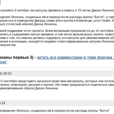
заложить 9 октября три капсулы времени в память о 70-летии Джона Леннона
дения Леннона, созданные им в период после распада группы "Битлз", а так
храниться в помещении Дворца славы рок-н-ролла в Кливленде, штат Огайо. К
аться столетний юбилей Джона Леннона.
воей поддержке этого проекта. Всем желающим предлагается до 15 сентябр
лючить в содержимое капсул времени, в том числе музыкальные записи, пожел
ями о том, что именно должны содержать эти капсулы для увековечивания о
ения в коллекцию, находятся недавно отреставрированные рисунки Леннона к
творчестве.
казаны первые 3)
-
читать все комментарии в теме форума
ени"
11:40:23
5 сентября представить организаторам свои материалы, которые они хотели
записи, пожелания, рисунки и прочее. Им также предлагается поделиться сво
 увековечивания образа Джона Леннона
5:19
изведения Леннона, созданные им в период после распада группы "Битлз"