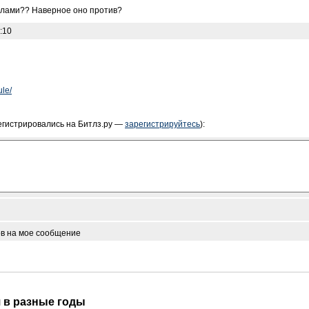
итлами?? Наверное оно против?
:10
le/
егистрировались на Битлз.ру —
зарегистрируйтесь
):
ов на мое сообщение
я в разные годы