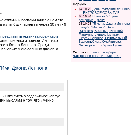
Форумы:
14.10.25
День Рождения Леннона
.
- ЦЕНТРОВОЕ СОБЫТИЕ!
10.10.24
Новость "С днём
же отклики и воспоминания о нем его
рождения, Джон!"
18.10.23
75 летие Джона Леннона
апсулы будут вскрыты через 30 лет - 9
в клубе "Москва": Dans
Ramblers, BeatLove, Евгений
Маргулис, Леван Ломидзе,
я
представить организаторам свои
Сергей Воронов, Оптимальный
ания, рисунки и прочее. Им также
Вариант,Ольга Олейникова,
браза Джона Леннона. Среди
Фест-оркестр, Сергей Гуцан.
 обложкам его сольных дисков, а
См. также:
Полная подборка
материалов по этой теме (190)
 "Имя Джона Леннона
 бы включить в содержимое капсул
ими мыслями о том, что именно