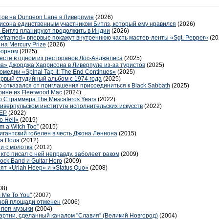
тов на Dungeon Lane в Ливерпуле
(2026)
исона единственным участником Битлз, который ему нравился
(2026)
 Битлз планируют продолжить в Индии
(2026)
eframed» впервые покажут внутреннюю часть мастер-ленты «Sgt. Pepper»
(20
на Mercury Prize
(2026)
борном
(2025)
есте в одном из ресторанов Лос-Анджелеса
(2025)
а» Джорджа Харрисона в Ливерпуле из-за туристов
(2025)
медии «Spinal Tap II: The End Continues»
(2025)
ервый студийный альбом с 1974 года
(2025)
то отказался от приглашения присоединиться к Black Sabbath
(2025)
рине из Fleetwood Mac
(2024)
о Страммера The Mescaleros Years
(2022)
иверпульском институте исполнительских искусств
(2022)
 EP
(2022)
o Hell»
(2019)
m a Witch Too”
(2015)
игантский гобелен в честь Джона Леннона
(2015)
ра Пола
(2012)
ти с молотка
(2012)
 кто писал о ней неправду, заболеет раком
(2009)
ck Band и Guitar Hero
(2009)
ят «Uriah Heep» и «Status Quo»
(2008)
08)
 Me To You"
(2007)
сной площади отменен
(2006)
 поп-музыки
(2004)
артни, сделанный каналом "Славия" (Великий Новгород)
(2004)