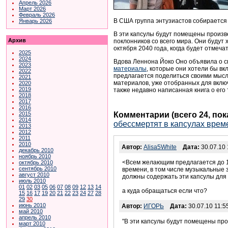
Апрель 2026
Март 2026
Февраль 2026
В США группа энтузиастов собирается 
Январь 2026
В эти капсулы будут помещены произве
Архив
поклонников со всего мира. Они будут 
октября 2040 года, когда будет отмеч
2025
2024
Вдова Леннона Йоко Оно объявила о с
2023
материалы
, которые они хотели бы вк
2022
предлагается поделиться своими мысл
2021
материалов, уже отобранных для включ
2020
2019
также недавно написанная книга о его 
2018
2017
2016
Комментарии (всего 24, по
2015
2014
обессмертят в капсулах врем
2013
2012
2011
2010
Автор:
Alisa5White
Дата:
30.07.10 
декабрь 2010
ноябрь 2010
<Всем желающим предлагается до 1
октябрь 2010
сентябрь 2010
времени, в том числе музыкальные 
август 2010
должны содержать эти капсулы для
июль 2010
01
02
03
05
06
07
08
09
12
13
14
а куда обращаться если что?
15
16
17
19
20
21
22
23
24
27
28
29
30
июнь 2010
Автор:
ИГОРЬ
Дата:
30.07.10 11:5
май 2010
апрель 2010
"В эти капсулы будут помещены про
март 2010