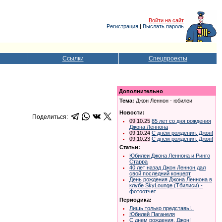
Войти на сайт
Регистрация
|
Выслать пароль
Ссылки
Спецпроекты
Дополнительно
Тема:
Джон Леннон - юбилеи
Новости:
Поделиться:
09.10.25
85 лет со дня рождения
Джона Леннона
09.10.24
С днём рождения, Джон!
09.10.23
С днём рождения, Джон!
Статьи:
Юбилеи Джона Леннона и Ринго
Старра
40 лет назад Джон Леннон дал
свой последний концерт
День рождения Джона Леннона в
клубе SkyLounge (Тбилиси) -
фотоотчет
Периодика:
Лишь только представь!..
Юбилей Паганеля
С днем рождения, Джон!