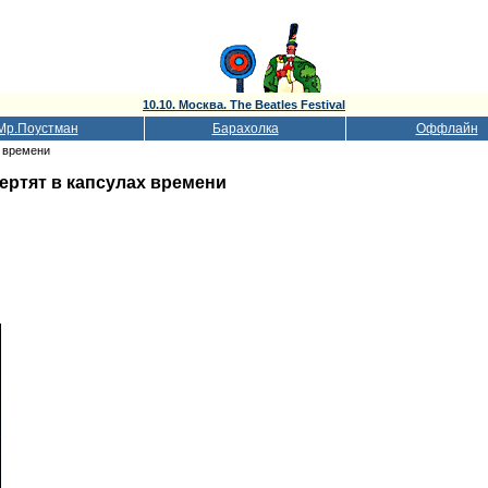
10.10. Москва. The Beatles Festival
Мр.Поустман
Барахолка
Оффлайн
х времени
ертят в капсулах времени