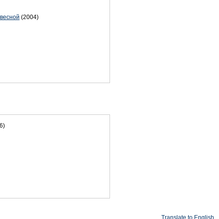
 весной
(2004)
6)
Translate to English