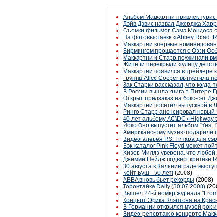
Альбом Маккартни привлек турис
Дэйв Дэвис назвал Джорджа Харр
Съемки фильмов Сэма Мендеса о
На фотовыставке «Abbey Road: R
Маккартни впервые номинирован 
Бирмингем прощается с Оззи Ос
Маккартни и Старр поужинали вм
Жители перекрыли «улицу детств
Маккартни появился в трейлере ко
Группа Alice Cooper выпустила п
Зак Старки рассказал, что когда-
В России вышла книга о Питере Г
Открыт предзаказ на бокс-сет Дж
Маккартни посетил выпускной в Л
Ринго Старр анонсировал новый
40 лет альбому AC\DC «Highway t
Йоко Оно выпустит альбом “Yes, I'
Американскому музею подарили г
Видеогалерея RS: Гитара для сэ
Бэк-каталог Pink Floyd может пой
Хизер Миллз уверена, что любой,
Джимми Пейдж подверг критике Ro
30 августа в Калининграде выступ
Кейт Буш - 50 лет!
(2008)
ABBA вновь бьет рекорды
(2008)
Торонтайка Daily (30.07.2008)
(20
Вышел 24-й номер журнала "From
Концерт Эрика Клэптона на Кра
В Германии открылся музей рок и
Видео-репортаж о концерте Макк