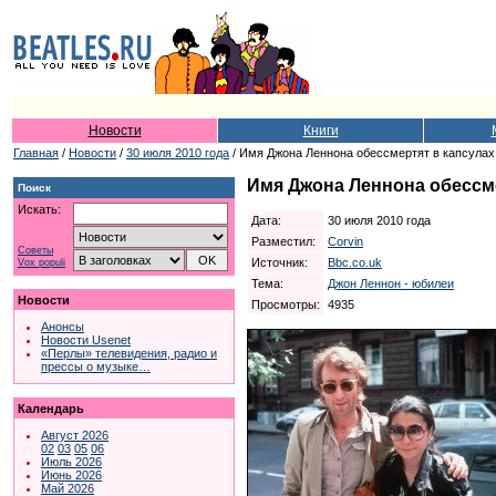
Новости
Книги
Главная
/
Новости
/
30 июля 2010 года
/ Имя Джона Леннона обессмертят в капсула
Имя Джона Леннона обессм
Поиск
Искать:
Дата:
30 июля 2010 года
Разместил:
Corvin
Советы
Источник:
Bbc.co.uk
Vox populi
Тема:
Джон Леннон - юбилеи
Новости
Просмотры:
4935
Анонсы
Новости Usenet
«Перлы» телевидения, радио и
прессы о музыке…
Календарь
Август 2026
02
03
05
06
Июль 2026
Июнь 2026
Май 2026