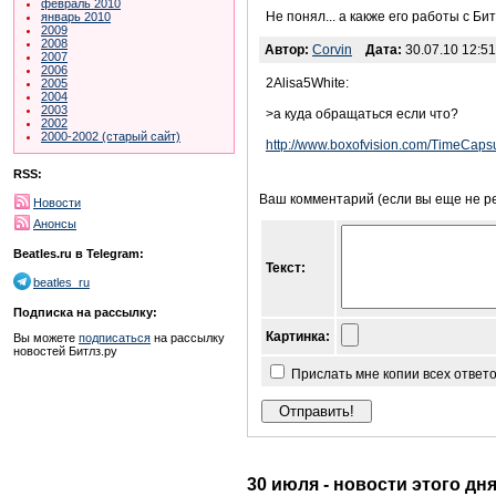
февраль 2010
Не понял... а какже его работы с Б
январь 2010
2009
2008
Автор:
Corvin
Дата:
30.07.10 12:51
2007
2006
2Alisa5White:
2005
2004
2003
>а куда обращаться если что?
2002
2000-2002 (старый сайт)
http://www.boxofvision.com/TimeCapsu
RSS:
Ваш комментарий (если вы еще не р
Новости
Анонсы
Beatles.ru в Telegram:
Текст:
beatles_ru
Подписка на рассылку:
Картинка:
Вы можете
подписаться
на рассылку
новостей Битлз.ру
Прислать мне копии всех ответ
30 июля - новости этого дн