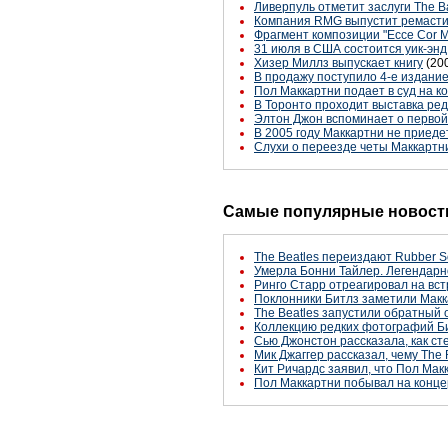
Ливерпуль отметит заслуги The B
Компания RMG выпустит ремасти
Фрагмент композиции "Ecce Cor M
31 июля в США состоится уик-эн
Хизер Миллз выпускает книгу
(20
В продажу поступило 4-е издание к
Пол Маккартни подает в суд на 
В Торонто проходит выставка ре
Элтон Джон вспоминает о первой
В 2005 году Маккартни не приеде
Слухи о переезде четы Маккартн
Самые популярные новости
The Beatles переиздают Rubber S
Умерла Бонни Тайлер. Легендарн
Ринго Старр отреагировал на вст
Поклонники Битлз заметили Макк
The Beatles запустили обратный 
Коллекцию редких фотографий Би
Сью Джонстон рассказала, как с
Мик Джаггер рассказал, чему The 
Кит Ричардс заявил, что Пол Макк
Пол Маккартни побывал на конце