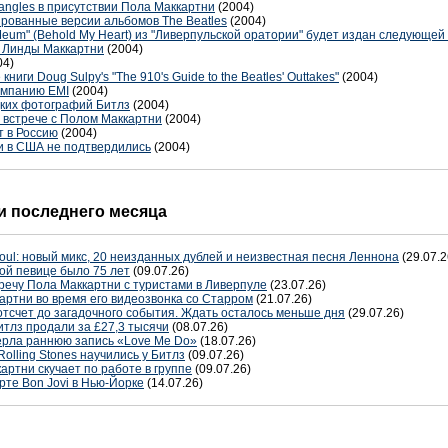
angles в присутствии Пола Маккартни
(2004)
рованные версии альбомов The Beatles
(2004)
eum" (Behold My Heart) из "Ливерпульской оратории" будет издан следующей
д Линды Маккартни
(2004)
04)
ниги Doug Sulpy's "The 910's Guide to the Beatles' Outtakes"
(2004)
компанию EMI
(2004)
дких фотографий Битлз
(2004)
 встрече с Полом Маккартни
(2004)
т в Россию
(2004)
и в США не подтвердились
(2004)
 последнего месяца
oul: новый микс, 20 неизданных дублей и неизвестная песня Леннона
(29.07.2
ой певице было 75 лет
(09.07.26)
речу Пола Маккартни с туристами в Ливерпуле
(23.07.26)
артни во время его видеозвонка со Старром
(21.07.26)
отсчет до загадочного события. Ждать осталось меньше дня
(29.07.26)
тлз продали за £27,3 тысячи
(08.07.26)
терла раннюю запись «Love Me Do»
(18.07.26)
Rolling Stones научились у Битлз
(09.07.26)
артни скучает по работе в группе
(09.07.26)
рте Bon Jovi в Нью-Йорке
(14.07.26)