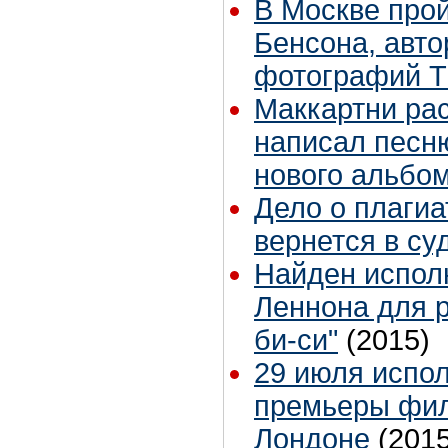
В Москве прой
Бенсона, авт
фотографий T
Маккартни рас
написал песн
нового альбо
Дело о плагиа
вернется в су
Найден испол
Леннона для р
би-си"
(2015)
29 июля испол
премьеры филь
Лондоне
(2015