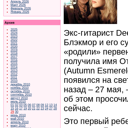
Апрель 2026
Март 2026
Февраль 2026
Январь 2026
Архив
2025
Экс-гитарист De
2024
2023
Блэкмор и его с
2022
2021
2020
«родили» первен
2019
2018
2017
получила имя О
2016
2015
2014
(Autumn Esmerel
2013
2012
появился на све
2011
2010
декабрь 2010
назад – 27 мая,
ноябрь 2010
октябрь 2010
сентябрь 2010
об этом просочи
август 2010
июль 2010
01
02
03
05
06
07
08
09
12
13
14
сейчас.
15
16
17
19
20
21
22
23
24
27
28
29
30
июнь 2010
Это первый ребе
май 2010
апрель 2010
март 2010