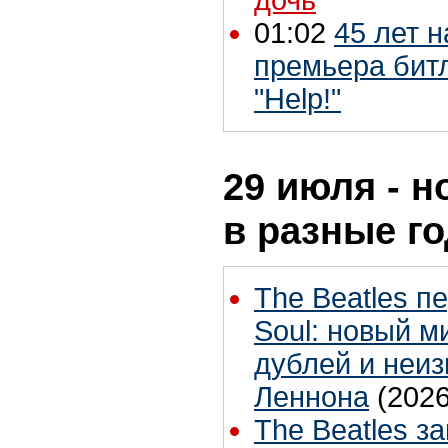
01:02
45 лет 
премьера бит
"Help!"
29 июля - н
в разные г
The Beatles п
Soul: новый м
дублей и неиз
Леннона
(2026
The Beatles з