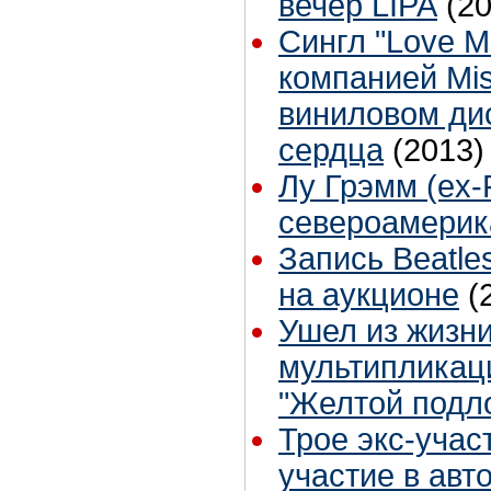
вечер LIPA
(2
Сингл "Love M
компанией Mis
виниловом ди
сердца
(2013)
Лу Грэмм (ex-
североамерик
Запись Beatle
на аукционе
(
Ушел из жизни
мультипликац
"Желтой подл
Трое экс-учас
участие в авт