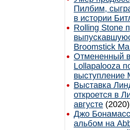
Пилбим, сыгр
в истории Бит
Rolling Stone
выпускавшуюс
Broomstick Ма
Отмененный в
Lollapalooza 
выступление 
Выставка Лин
откроется в Л
августе
(2020)
Джо Бонамасс
альбом на Ab