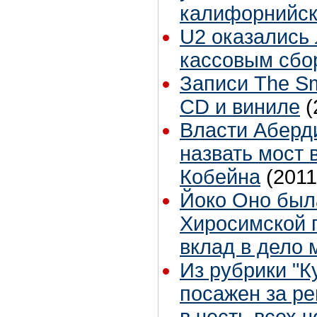
калифорнийск
U2 оказались
кассовым сбо
Записи The Sm
CD и виниле
(
Власти Аберд
назвать мост 
Кобейна
(2011
Йоко Оно был
Хиросимской 
вклад в дело
Из рубрики "К
посажен за ре