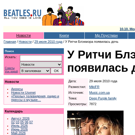
10.10. Мо
Новости
Книги
Мр.Поустман
Главная
/
Новости
/
29 июля 2010 года
/ У Ритчи Блэкмора появилась дочь
У Ритчи Бл
Поиск
Искать:
появилась 
Советы
Vox populi
Дата:
29 июля 2010 года
Новости
Разместил:
MikiFR
Анонсы
Источник:
Music.com.ua
Новости Usenet
«Перлы» телевидения, радио и
Тема:
Deep Purple family
прессы о музыке…
Просмотры:
7872
Календарь
Август 2026
02
03
05
06
07
Июль 2026
Июнь 2026
Май 2026