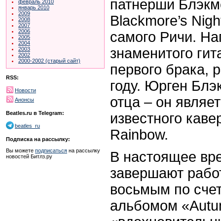
патнерши Блэкм
февраль 2010
январь 2010
2009
Blackmore’s Nigh
2008
2007
2006
самого Ричи. На
2005
2004
знаменитого гит
2003
2002
2000-2002 (старый сайт)
первого брака, 
RSS:
году. Юрген Блэ
Новости
отца – он являе
Анонсы
Beatles.ru в Telegram:
известного каве
beatles_ru
Rainbow.
Подписка на рассылку:
Вы можете
подписаться
на рассылку
В настоящее вре
новостей Битлз.ру
завершают рабо
восьмым по сче
альбомом «Autu