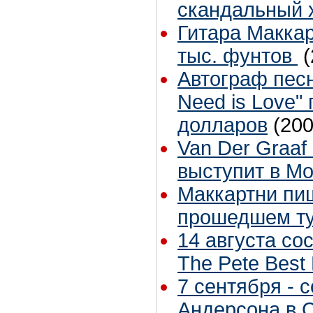
скандальный 
Гитара Маккар
тыс. фунтов
(
Автограф песн
Need is Love"
долларов
(200
Van Der Graaf
выступит в Мо
Маккартни пи
прошедшем т
14 августа со
The Pete Best
7 сентября - 
Андерсона в 