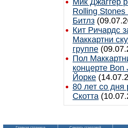
Мик Джаггер р
Rolling Stones
Битлз
(09.07.2
Кит Ричардс з
Маккартни ску
группе
(09.07.
Пол Маккартн
концерте Bon 
Йорке
(14.07.
80 лет со дня
Скотта
(10.07.
Главная страница
Сделать стартовой