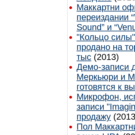
Маккартни оф
переиздании “
Sound” и “Ven
"Кольцо силы"
продано на то
тыс
(2013)
Демо-записи 
Меркьюри и М
готовятся к в
Микрофон, ис
записи "Imagi
продажу
(2013
Пол Маккартн