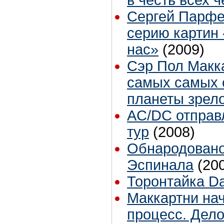
в честь всех 
Сергей Парфе
серию картин
нас»
(2009)
Сэр Пол Макка
самых самых 
планеты зрело
AC/DC отправ
тур
(2008)
Обнародовано
Эспинала
(20
Торонтайка Dai
Маккартни на
процесс. Дел