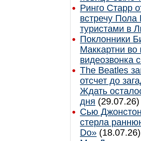
Ринго Старр о
встречу Пола 
туристами в 
Поклонники Б
Маккартни во 
видеозвонка 
The Beatles з
отсчет до заг
Ждать остало
дня
(29.07.26)
Сью Джонстон
стерла ранню
Do»
(18.07.26)