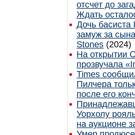
отсчет до заг
Ждать остало
Дочь басиста 
замуж за сына
Stones
(2024)
На открытии 
прозвучала «I
Times сообщи
Пилчера тольк
после его кон
Принадлежавш
Уорхолу роял
на аукционе з
Умер продюсе