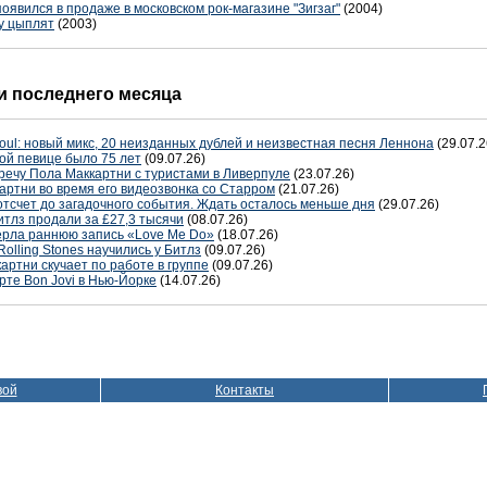
явился в продаже в московском рок-магазине "Зигзаг"
(2004)
у цыплят
(2003)
 последнего месяца
oul: новый микс, 20 неизданных дублей и неизвестная песня Леннона
(29.07.2
ой певице было 75 лет
(09.07.26)
речу Пола Маккартни с туристами в Ливерпуле
(23.07.26)
артни во время его видеозвонка со Старром
(21.07.26)
отсчет до загадочного события. Ждать осталось меньше дня
(29.07.26)
тлз продали за £27,3 тысячи
(08.07.26)
терла раннюю запись «Love Me Do»
(18.07.26)
Rolling Stones научились у Битлз
(09.07.26)
артни скучает по работе в группе
(09.07.26)
рте Bon Jovi в Нью-Йорке
(14.07.26)
вой
Контакты