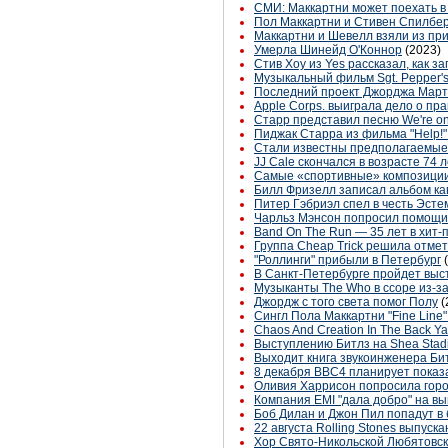
СМИ: Маккартни может поехать в
Пол Маккартни и Стивен Спилбер
Маккартни и Шевелл взяли из пр
Умерла Шинейд О'Коннор
(2023)
Стив Хоу из Yes рассказал, как 
Музыкальный фильм Sgt. Pepper's 
Последний проект Джорджа Март
Apple Corps. выиграла дело о пр
Старр представил песню We're on
Пиджак Старра из фильма "Help!" 
Стали известны предполагаемые 
JJ Cale скончался в возрасте 74 
Самые «спортивные» композиции
Билл Фризелл записал альбом ка
Питер Гэбриэл спел в честь Эст
Чарльз Мэнсон попросил помощи 
Band On The Run — 35 лет в хит-
Группа Cheap Trick решила отме
"Роллинги" прибыли в Петербург
В Санкт-Петербурге пройдет выст
Музыканты The Who в ссоре из-за
Джордж с того света помог Полу
(
Cингл Пола Маккартни "Fine Line
Chaos And Creation In The Back Ya
Выступлению Битлз на Shea Stadi
Выходит книга звукоинженера Б
8 декабря BBC4 планирует показа
Оливия Харрисон попросила город
Компания EMI "дала добро" на вы
Боб Дилан и Джон Пил попадут 
22 августа Rolling Stones выпуск
Хор Свято-Никольской Любятовско