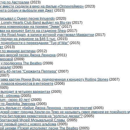
 тур по Австралии
(2023)
г вместе сходили в кино на фильм «Оппенгеймер»
(2023)
июта собаку и выбрали имя Джет
(2023)
записывал с Queen песню Innuendo
(2020)
Lonely Hearts Club Band выйдет на Blu-ray
(2017)
ина номинирован на премию "Эмми"
(2017)
авах на концерт Битлз на стадионе Shea
(2017)
 the Road Again, в записи которой участвовал Маккартни
(2017)
продан на аукционе за $46,5 тыс.
(2015)
подробности о переиздании "Tug of War"
(2015)
лет
(2013)
 по мнению англичан
(2012)
вер-версий песен Джона Леннона
(2011)
емировой
(2009)
у продюсера The Beatles
(2009)
параде!
(2009)
тить 40-летие "Сержанта Пеппера"
(2007)
(2007)
авка картин Ронни Вуда, приуроченная к концерту Rolling Stones
(2007)
 показов концертов в интернете
(2006)
2005)
" выходит в четырех вариантах
(2005)
rd - обложка
(2005)
um - скоро 40 лет!
(2005)
итлз Джеффа Эмерика
(2005)
ть фильм от убийце Джона Леннона - голосуем против!
(2005)
ской совет городка Хенли-он-Темз не называть сквер именем ее покойного 
пуск битловских ремастеров на "золотых дисках"?
(2005)
в британский Музей Музыкальной Славы
(2005)
ают первый сингл с нового альбома
(2005)
й церкви (Псков) исполняет песни The Beatles
(2005)