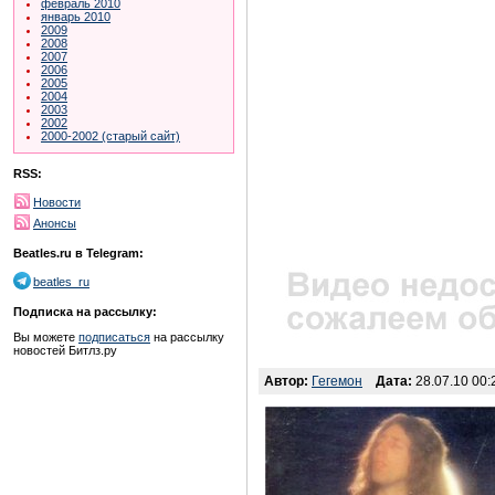
февраль 2010
январь 2010
2009
2008
2007
2006
2005
2004
2003
2002
2000-2002 (старый сайт)
RSS:
Новости
Анонсы
Beatles.ru в Telegram:
beatles_ru
Подписка на рассылку:
Вы можете
подписаться
на рассылку
новостей Битлз.ру
Автор:
Гегемон
Дата:
28.07.10 00: