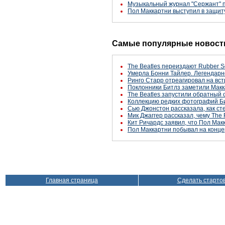
Музыкальный журнал "Сержант" по
Пол Маккартни выступил в защит
Самые популярные новости
The Beatles переиздают Rubber S
Умерла Бонни Тайлер. Легендарн
Ринго Старр отреагировал на вст
Поклонники Битлз заметили Макк
The Beatles запустили обратный 
Коллекцию редких фотографий Би
Сью Джонстон рассказала, как с
Мик Джаггер рассказал, чему The 
Кит Ричардс заявил, что Пол Макк
Пол Маккартни побывал на конце
Главная страница
Сделать старто