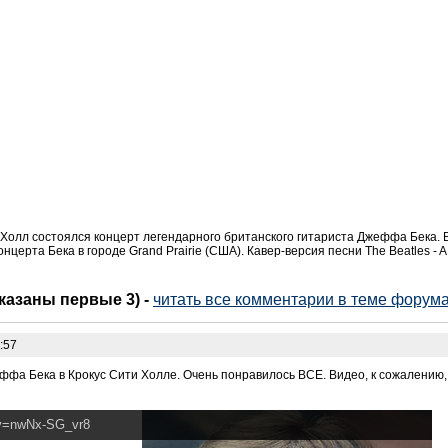
 Холл состоялся концерт легендарного британского гитариста Джеффа Бека. В
ерта Бека в городе Grand Prairie (США). Кавер-версия песни The Beatles - A D
оказаны первые 3)
-
читать все комментарии в теме форума
:57
ффа Бека в Крокус Сити Холле. Очень понравилось ВСЕ. Видео, к сожалению, н
?v=nwNx-SG_vr8