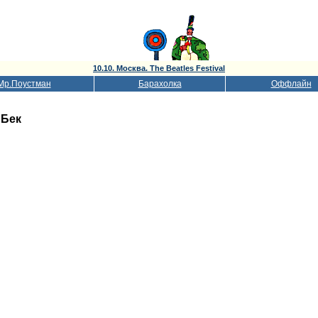
10.10. Москва. The Beatles Festival
Мр.Поустман
Барахолка
Оффлайн
 Бек