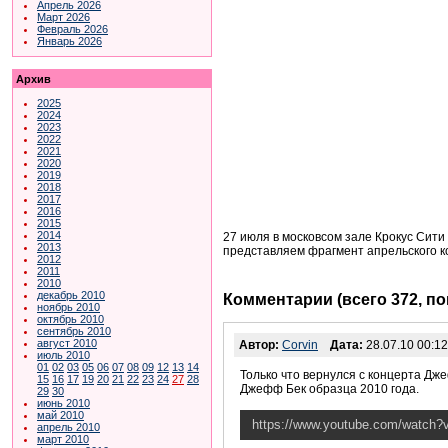
Апрель 2026
Март 2026
Февраль 2026
Январь 2026
Архив
2025
2024
2023
2022
2021
2020
2019
2018
2017
2016
2015
2014
27 июля в московсом зале Крокус Сити
2013
представляем фрагмент апрельского конц
2012
2011
2010
декабрь 2010
Комментарии (всего 372, п
ноябрь 2010
октябрь 2010
сентябрь 2010
август 2010
Автор:
Corvin
Дата:
28.07.10 00:12
июль 2010
01
02
03
05
06
07
08
09
12
13
14
Только что вернулся с концерта Дже
15
16
17
19
20
21
22
23
24
27
28
Джефф Бек образца 2010 года.
29
30
июнь 2010
май 2010
https://www.youtube.com/watch
апрель 2010
март 2010