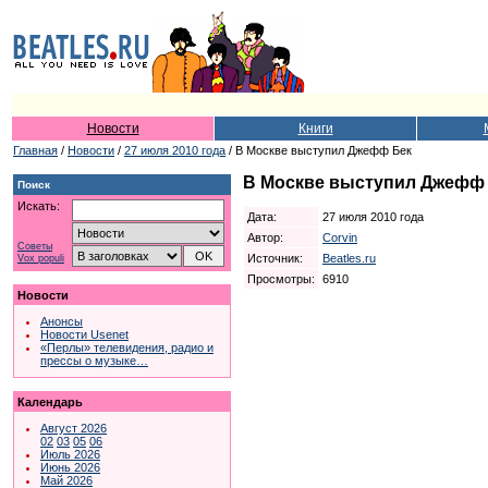
Новости
Книги
Главная
/
Новости
/
27 июля 2010 года
/ В Москве выступил Джефф Бек
В Москве выступил Джефф
Поиск
Искать:
Дата:
27 июля 2010 года
Автор:
Corvin
Советы
Источник:
Beatles.ru
Vox populi
Просмотры:
6910
Новости
Анонсы
Новости Usenet
«Перлы» телевидения, радио и
прессы о музыке…
Календарь
Август 2026
02
03
05
06
Июль 2026
Июнь 2026
Май 2026