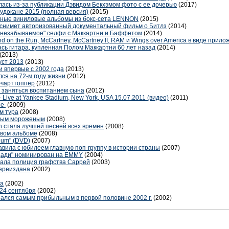
ась из-за публикации Дэвидом Бекхэмом фото с ее дочерью
(2017)
удокане 2015 (полная версия)
(2015)
анные виниловые альбомы из бокс-сета LENNON
(2015)
 снимет авторизованный документальный фильм о Битлз
(2014)
"незабываемое" селфи с Маккартни и Баффетом
(2014)
on the Run, McCartney, McCartney II, RAM и Wings over America в виде прило
лась гитара, купленная Полом Маккартни 60 лет назад
(2014)
(2013)
уст 2013
(2013)
 впервые с 2002 года
(2013)
лся на 72-м году жизни
(2012)
-чарттоппер
(2012)
ы заняться воспитанием сына
(2012)
- Live at Yankee Stadium, New York, USA 15.07.2011 (видео)
(2011)
ше
(2009)
ам тура
(2008)
нным мороженым
(2008)
 стала лучшей песней всех времен
(2008)
овом альбоме
(2008)
eum" (DVD)
(2007)
вила с юбилеем главную поп-группу в истории страны
(2007)
щади" номинирован на EMMY
(2004)
ржала полиция графства Саррей
(2003)
ереиздана
(2002)
ла
(2002)
 24 сентября
(2002)
зался самым прибыльным в первой половине 2002 г.
(2002)