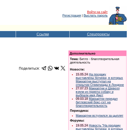
Войти на сайт
Регистрация
|
Выслать пароль
Ссылки
Спецпроекты
Дополнительно
Тема:
Битлз - благотворительная
деятельность
Поделиться:
Новости:
15.05.24
На продажу
выставлены ботинки, в которых
Маккартни выступал на
открытии Олимпиады в Лондоне
27.07.23
Маккартни и Шевелл
взяли из приюта собаку и
выбрали имя Джет
09.03.18
Маккартни передал
битловский бокс-сет на
благотворительность
Периодика:
Маккартни вступился за цыплят
Форумы:
19.05.24
Новость "На продажу
выставлены ботинки, в которых