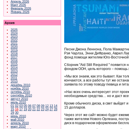
Апрель 2026
Март 2026
Февраль 2026
Январь 2026
Архив
2025
2024
2023
2022
2021
2020
Песни Джона Леннона, Пола Маккартни
2019
Рэя Чарлза, Энни ДиФранко, Аврил Лави
2018
фонд помощи жителям Юго-Восточной А
2017
2016
2015
Сборник "Aid Still Required " появитс
2014
фондом ООН, цель которого – помощь
2013
2012
«Мы все знаем, как это бывает. Как то
2011
кончаются, а все работы тут же остана
2010
заявила по этому поводу певица и гита
декабрь 2010
ноябрь 2010
«Нас всех очень интересует этот проек
октябрь 2010
сентябрь 2010
необходимые средства… но и даст всем
август 2010
июль 2010
Кроме обычного диска, в свет выйдет 
01
02
03
05
06
07
08
09
12
13
14
15 долларов.
15
16
17
19
20
21
22
23
24
27
28
29
30
Через этот же сайт можно будет ежем
июнь 2010
также жителям Нового Орлеана, постр
май 2010
диск в подарочном оформлении бесплат
апрель 2010
март 2010