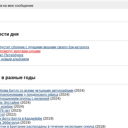
ов на мое сообщение
ости дня
пустит сборник с лучшими вещами своего бэк-каталога
" помогут жертвам цунами
кт-Петербурге
д новым альбомом
я в разные годы
ьбома Битлз со всеми четырьмя автографами
(2024)
поклонниками у лондонского офиса
(2024)
отношениям группы с религией
(2024)
не Эпстайне
(2024)
в ноябре
(2024)
76 лет
(2023)
тя)
(2022)
х фото Битлз в Кардиффе
(2019)
а Эбби-роуд
(2019)
тни в Британии распроданы в течение нескольких секунд
(2018)