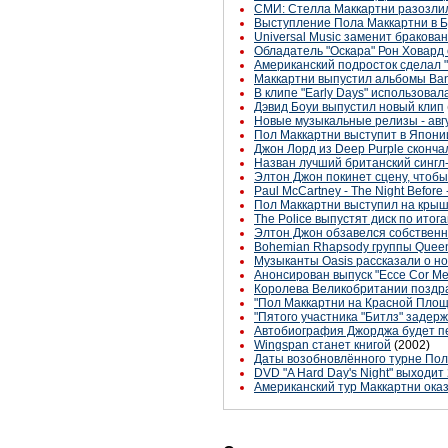
СМИ: Стелла Маккартни разозлил
Выступление Пола Маккартни в Б
Universal Music заменит браков
Обладатель "Оскара" Рон Ховард
Американский подросток сделал 
Маккартни выпустил альбомы Band 
В клипе "Early Days" использова
Дэвид Боуи выпустил новый клип
Новые музыкальные релизы - авг
Пол Маккартни выступит в Японии
Джон Лорд из Deep Purple сконча
Назван лучший британский сингл
Элтон Джон покинет сцену, чтоб
Paul McCartney - The Night Before 
Пол Маккартни выступил на кры
The Police выпустят диск по итог
Элтон Джон обзавелся собстве
Bohemian Rhapsody группы Queen
Музыканты Oasis рассказали о н
Анонсирован выпуск "Ecce Cor M
Королева Великобритании поздра
"Пол Маккартни на Красной Пло
"Пятого участника "Битлз" заде
Автобиография Джорджа будет п
Wingspan станет книгой
(2002)
Даты возобновлённого турне По
DVD "A Hard Day's Night" выходит
Американский тур Маккартни ока