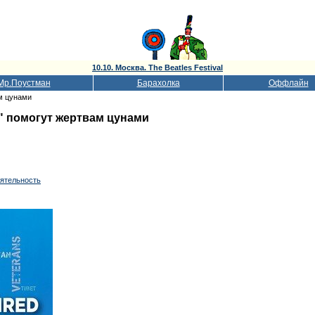
10.10. Москва. The Beatles Festival
Мр.Поустман
Барахолка
Оффлайн
ам цунами
е" помогут жертвам цунами
еятельность