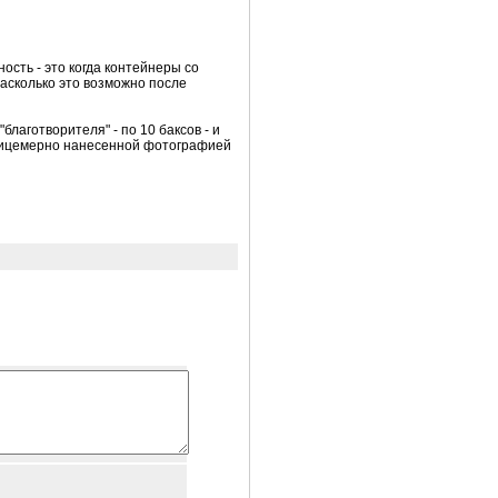
ость - это когда контейнеры со
насколько это возможно после
лаготворителя" - по 10 баксов - и
с лицемерно нанесенной фотографией