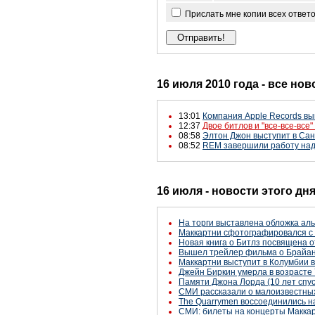
Прислать мне копии всех ответ
16 июля 2010 года - все нов
13:01
Компания Apple Records вы
12:37
Двое битлов и "все-все-все
08:58
Элтон Джон выступит в Сан
08:52
REM завершили работу на
16 июля - новости этого дн
На торги выставлена обложка ал
Маккартни сфотографировался с 
Новая книга о Битлз посвящена 
Вышел трейлер фильма о Брайа
Маккартни выступит в Колумбии 
Джейн Биркин умерла в возрасте 
Памяти Джона Лорда (10 лет спус
СМИ рассказали о малоизвестны
The Quarrymen воссоединились н
СМИ: билеты на концерты Маккар