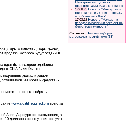
Маккартни выступал на
открытии Олимпиады в Лондоне"
12.08.23
Новость "Маккартни и
Шевелл взяли из приюта собаку
и выбрали имя Джет"
17.03.18
Новость "Маккартни
передал битловский бокс-сет на
благотворительность"
См. также:
Полная подборка
материалов по этой теме (33)
лора, Сары Маклахлан, Норы Джонс,
 от продажи которого будут отданы в
 Эта идея была всецело одобрена
идент США Билл Клинтон.
ать вчерашним днем – и деньги
, оставшимся без крова и средств» -
о поможет не только собрать
а сайте
www.aidstillrequired.org
всего за
ной Азии, Дарфурского наводнения, а
ет 10 долларов; жертвующие получат