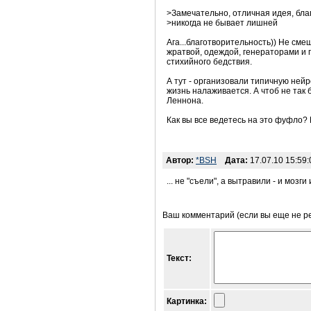
>Замечательно, отличная идея, бла
>никогда не бывает лишней
Ага...благотворительность)) Не сме
жратвой, одеждой, генераторами и п
стихийного бедствия.
А тут - организовали типичную нейр
жизнь налаживается. А чтоб не так
Леннона.
Как вы все ведетесь на это фуфло? 
Автор:
*BSH
Дата:
17.07.10 15:59:
... не "съели", а вытравили - и мозги 
Ваш комментарий (если вы еще не р
Текст:
Картинка: