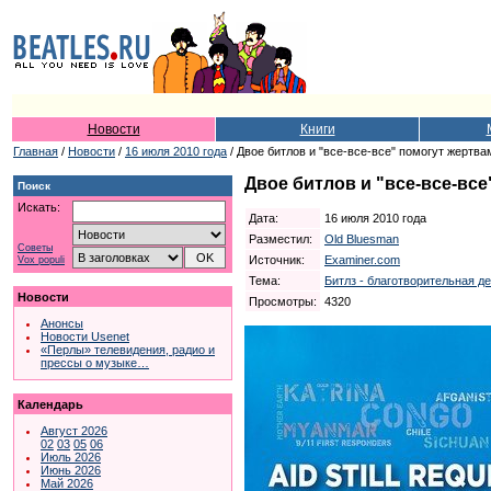
Новости
Книги
Главная
/
Новости
/
16 июля 2010 года
/ Двое битлов и "все-все-все" помогут жертв
Двое битлов и "все-все-вс
Поиск
Искать:
Дата:
16 июля 2010 года
Разместил:
Old Bluesman
Советы
Источник:
Examiner.com
Vox populi
Тема:
Битлз - благотворительная д
Новости
Просмотры:
4320
Анонсы
Новости Usenet
«Перлы» телевидения, радио и
прессы о музыке…
Календарь
Август 2026
02
03
05
06
Июль 2026
Июнь 2026
Май 2026