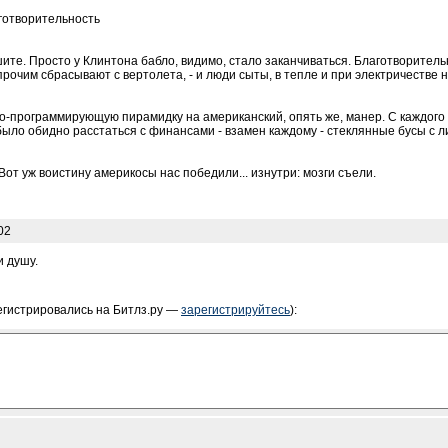
готворительность
шите. Просто у Клинтона бабло, видимо, стало заканчиваться. Благотворительн
рочим сбрасывают с вертолета, - и люди сыты, в тепле и при электричестве 
о-программирующую пирамидку на американский, опять же, манер. С каждого "б
 было обидно расстаться с финансами - взамен каждому - стеклянные бусы 
Вот уж воистину америкосы нас победили... изнутри: мозги съели.
02
и душу.
егистрировались на Битлз.ру —
зарегистрируйтесь
):