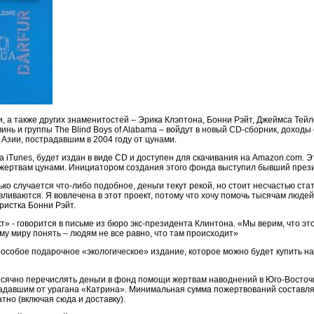
, а также других знаменитостей – Эрика Клэптона, Бонни Рэйт, Джеймса Тей
нь и группы The Blind Boys of Alabama – войдут в новый CD-сборник, доходы
зии, пострадавшим в 2004 году от цунами.
я на iTunes, будет издан в виде CD и доступен для скачивания на Amazon.com.
 жертвам цунами. Инициатором создания этого фонда выступил бывший през
лько случается что-либо подобное, деньги текут рекой, но стоит несчастью ст
вливаются. Я вовлечена в этот проект, потому что хочу помочь тысячам людей
ристка Бонни Рэйт.
т» - говорится в письме из бюро экс-президента Клинтона. «Мы верим, что эт
у миру понять – людям не все равно, что там происходит»
и особое подарочное «экологическое» издание, которое можно будет купить н
есячно перечислять деньги в фонд помощи жертвам наводнений в Юго-Восточ
адавшим от урагана «Катрина». Минимальная сумма пожертвований составля
но (включая сюда и доставку).