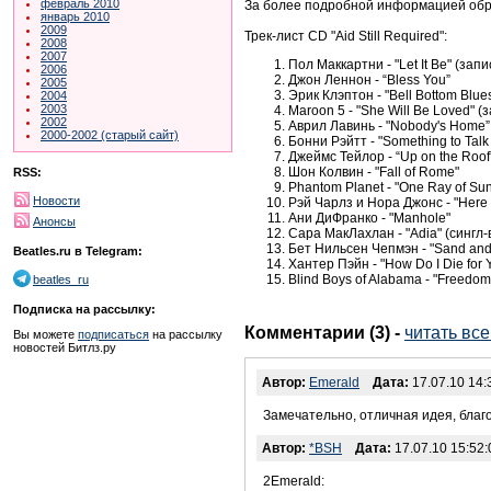
февраль 2010
За более подробной информацией об
январь 2010
2009
Трек-лист CD "Aid Still Required":
2008
2007
Пол Маккартни - "Let It Be" (зап
2006
Джон Леннон - “Bless You”
2005
Эрик Клэптон - "Bell Bottom Blue
2004
2003
Maroon 5 - "She Will Be Loved" (
2002
Аврил Лавинь - "Nobody's Home”
2000-2002 (старый сайт)
Бонни Рэйтт - "Something to Talk
Джеймс Тейлор - “Up on the Roof
Шон Колвин - "Fall of Rome"
RSS:
Phantom Planet - "One Ray of Sun
Новости
Рэй Чарлз и Нора Джонс - "Here
Ани ДиФранко - "Manhole"
Анонсы
Сара МакЛахлан - "Adia" (сингл-
Бет Нильсен Чепмэн - "Sand and
Beatles.ru в Telegram:
Хантер Пэйн - "How Do I Die for 
Blind Boys of Alabama - "Freedo
beatles_ru
Подписка на рассылку:
Комментарии (3)
-
читать вс
Вы можете
подписаться
на рассылку
новостей Битлз.ру
Автор:
Emerald
Дата:
17.07.10 14:
Замечательно, отличная идея, благ
Автор:
*BSH
Дата:
17.07.10 15:52:
2Emerald: