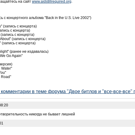
ращайтесь на сайт
www.aidstillrequired.org
.
ись с концертного альбома "Back in the U.S. Live 2002")
s" (запись с концерта)
запись с концерта)
 (запись с концерта)
 About" (запись с концерта)
” (запись с концерта)
light" (ранее не издавалась)
 We Go Again"
версия)
 Water"
You"
m Road”
е комментарии в теме форума "Двое битлов и "все-все-все"
38:20
отворительность никогда не бывает лишней
01