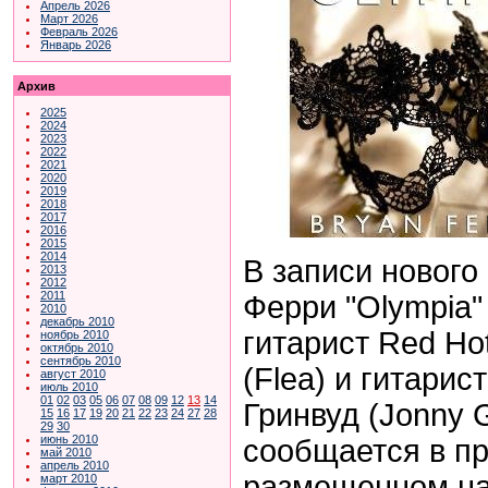
Апрель 2026
Март 2026
Февраль 2026
Январь 2026
Архив
2025
2024
2023
2022
2021
2020
2019
2018
2017
2016
2015
2014
В записи нового
2013
2012
2011
Ферри "Olympia"
2010
декабрь 2010
гитарист Red Hot
ноябрь 2010
октябрь 2010
сентябрь 2010
(Flea) и гитари
август 2010
июль 2010
01
02
03
05
06
07
08
09
12
13
14
Гринвуд (Jonny 
15
16
17
19
20
21
22
23
24
27
28
29
30
июнь 2010
сообщается в пр
май 2010
апрель 2010
размещенном н
март 2010