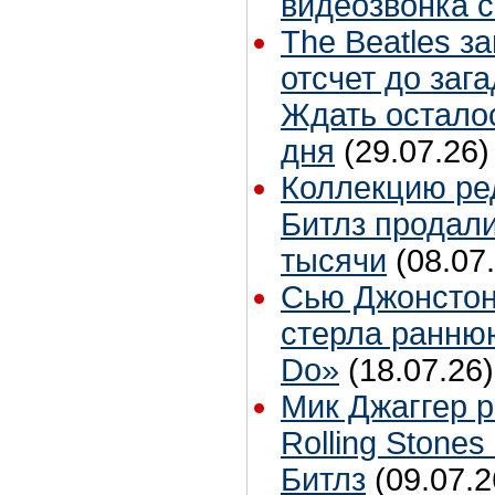
видеозвонка 
The Beatles з
отсчет до заг
Ждать остало
дня
(29.07.26)
Коллекцию ре
Битлз продали
тысячи
(08.07
Сью Джонстон
стерла ранню
Do»
(18.07.26)
Мик Джаггер р
Rolling Stones
Битлз
(09.07.2