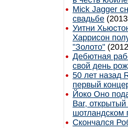
Mick Jagger сн
свадьбе
(2013
Уитни Хьюсто
Харрисон полу
"Золото"
(2012
Дебютная раб
свой день ро
50 лет назад R
первый конце
Йоко Оно пода
Bar, открытый 
шотландском 
Скончался Роб