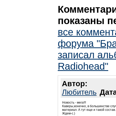
Комментарии
показаны п
все коммент
форума "Бр
записал аль
Radiohead"
Автор:
Любитель
Дата
Новость - мега!!!
Каверы,конечно, в большинстве слу
материал. А тут еще и такой состав.
Ждем-с.)