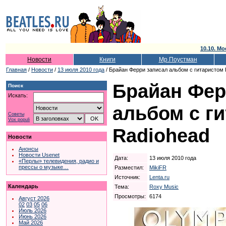
10.10. Мо
Новости
Книги
Мр.Поустман
Главная
/
Новости
/
13 июля 2010 года
/ Брайан Ферри записал альбом с гитаристом 
Брайан Фер
Поиск
Искать:
альбом с г
Советы
Vox populi
Radiohead
Новости
Анонсы
Новости Usenet
Дата:
13 июля 2010 года
«Перлы» телевидения, радио и
прессы о музыке…
Разместил:
MikiFR
Источник:
Lenta.ru
Календарь
Тема:
Roxy Music
Просмотры:
6174
Август 2026
02
03
05
06
Июль 2026
Июнь 2026
Май 2026