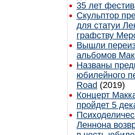
35 лет фестив
Скульптор пр
для статуи Ле
графству Мер
Вышли переиз
альбомов Мак
Названы пре
юбилейного п
Road
(2019)
Концерт Макка
пройдет 5 дек
Психоделичес
Леннона возв
в честь юбиле