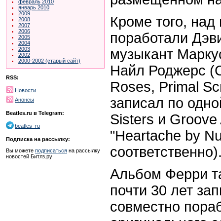
февраль 2010
январь 2010
2009
Кроме того, над
2008
2007
2006
поработали Дэв
2005
2004
2003
музыкант Марку
2002
2000-2002 (старый сайт)
Найл Роджерс (C
RSS:
Roses, Primal S
Новости
записал по одно
Анонсы
Beatles.ru в Telegram:
Sisters и Groove
beatles_ru
"Heartache by N
Подписка на рассылку:
соответственно)
Вы можете
подписаться
на рассылку
новостей Битлз.ру
Альбом Ферри та
почти 30 лет за
совместно пора