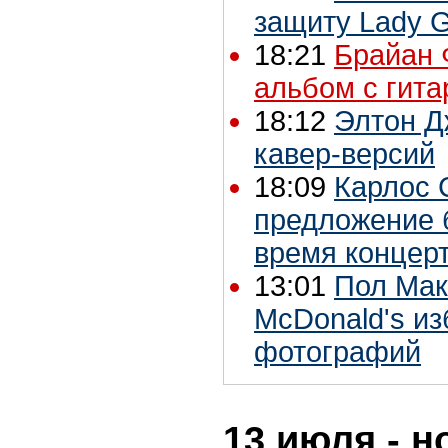
защиту Lady 
18:21
Брайан 
альбом с гита
18:12
Элтон Д
кавер-версий
18:09
Карлос 
предложение 
время концер
13:01
Пол Мак
McDonald's из
фотографий
13 июля - н