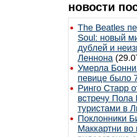
новости по
The Beatles п
Soul: новый м
дублей и неиз
Леннона
(29.0
Умерла Бонни
певице было 7
Ринго Старр о
встречу Пола 
туристами в 
Поклонники Б
Маккартни во 