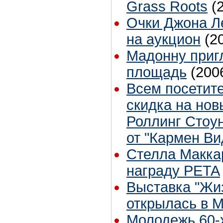
Grass Roots
(
Очки Джона Л
на аукцион
(2
Мадонну приг
площадь
(200
Всем посетите
скидка на нов
Роллинг Стоу
от "Кармен Ви
Стелла Макка
награду PETA
Выставка "Жиз
открылась в 
Молодежь 60-