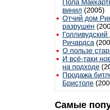
Пола Маккарт
винил
(2005)
Отчий дом Рин
разрушен
(20
Голливудский
Ричардса
(200
О пользе ста
И всё-таки но
на подходе
(2
Продажа битло
Бристоле
(200
Самые поп