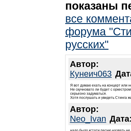
показаны п
все коммент
форума "Сти
русских"
Автор:
Кунеич063
Дат
Я вот думаю ехать на концерт или н
Не скучновато ли будет с оркестром
серьезно задуматься.
Хотя послушать и увидеть Стинга ж
Автор:
Neo_Ivan
Дата
надо было кстати песню назвать не rus