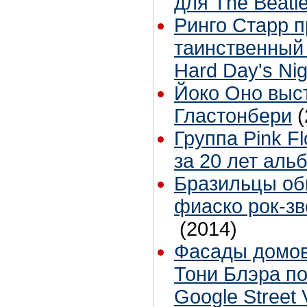
для The Beatl
Ринго Старр 
таинственный 
Hard Day's Nig
Йоко Оно выс
Гластонбери
(
Группа Pink F
за 20 лет аль
Бразильцы об
фиаско рок-зв
(2014)
Фасады домов
Тони Блэра по
Google Street 