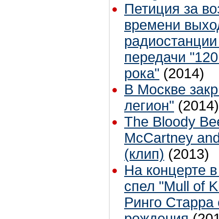
Петиция за в
времени выхо
радиостанции
передачи "120
рока"
(2014)
В Москве зак
легион"
(2014)
The Bloody Bee
McCartney and 
(клип)
(2013)
На концерте в
спел "Mull of 
Ринго Старра 
рождения
(20