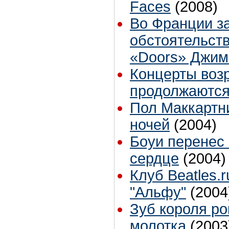
Faces
(2008)
Во Франции з
обстоятельст
«Doors» Джи
Концерты воз
продолжаются
Пол Маккартни
ночей
(2004)
Боуи перенес
сердце
(2004)
Клуб Beatles.
"Альфу"
(2004
Зуб короля ро
молотка
(2003