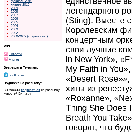
единственное в
февраль 2010
январь 2010
легендарного ро
2009
2008
2007
(Sting). Вместе
2006
2005
2004
Королевским ф
2003
2002
2000-2002 (старый сайт)
концертным орк
RSS:
свои лучшие ко
Новости
in New York», «Fr
Анонсы
My Faith in You»,
Beatles.ru в Telegram:
beatles_ru
«Desert Rose»»,
Подписка на рассылку:
хиты из репертуа
Вы можете
подписаться
на рассылку
новостей Битлз.ру
«Roxanne», «Next
Thing She Does I
Breath You Take
говорят, что буд