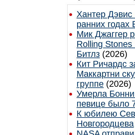
Хантер Дэвис 
ранних годах 
Мик Джаггер р
Rolling Stones
Битлз
(2026)
Кит Ричардс з
Маккартни ску
группе
(2026)
Умерла Бонни
певице было 7
К юбилею Се
Новгородцева
NASA отправи