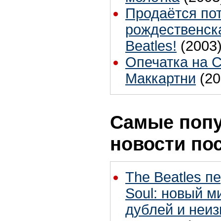
Продаётся по
рождественска
Beatles!
(2003
Опечатка на 
Маккартни
(20
Самые поп
новости по
The Beatles п
Soul: новый м
дублей и неиз