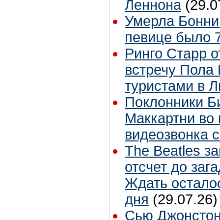
Леннона
(29.0
Умерла Бонни
певице было 7
Ринго Старр о
встречу Пола 
туристами в 
Поклонники Б
Маккартни во 
видеозвонка 
The Beatles з
отсчет до заг
Ждать остало
дня
(29.07.26)
Сью Джонстон