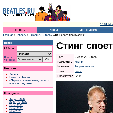
10.10. Мо
Новости
Книги
Мр.Поустман
Главная
/
Новости
/
9 июля 2010 года
/ Стинг споет про русских
Стинг споет
Поиск
Искать:
Дата:
9 июля 2010 года
Советы
Vox populi
Разместил:
MikiFR
Источник:
People-news.ru
Новости
Тема:
Police
Анонсы
Просмотры:
6269
Новости Usenet
«Перлы» телевидения, радио и
прессы о музыке…
Календарь
Август 2026
02
03
05
06
07
Июль 2026
Июнь 2026
Май 2026