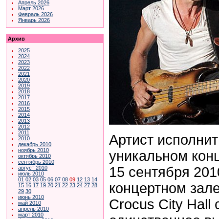
Апрель 2026
Март 2026
Февраль 2026
Январь 2026
Архив
2025
2024
2023
2022
2021
2020
2019
2018
2017
2016
2015
2014
2013
2012
2011
Артист исполнит
2010
декабрь 2010
ноябрь 2010
уникальном конц
октябрь 2010
сентябрь 2010
15 сентября 201
август 2010
июль 2010
01
02
03
05
06
07
08
09
12
13
14
концертном зал
15
16
17
19
20
21
22
23
24
27
28
29
30
июнь 2010
Crocus City Hall
май 2010
апрель 2010
март 2010