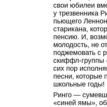
свои юбилеи вме
у трезвенника Ри
пьющего Леннон
старикана, кото
пенсию. И, возм
молодость, не о
поджемовать с 
скиффл-группы 
сих пор исполн
песни, которые 
школьные годы!
Ринго — сумевш
«синей ямы», о