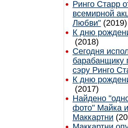
Ринго Старр о
всемирной ак
Любви"
(2019)
К дню рожден
(2018)
Сегодня испол
барабанщику г
сэру Ринго Ст
К дню рожден
(2017)
Найдено "одн
фото" Майка 
Маккартни
(20
Маккартни оп