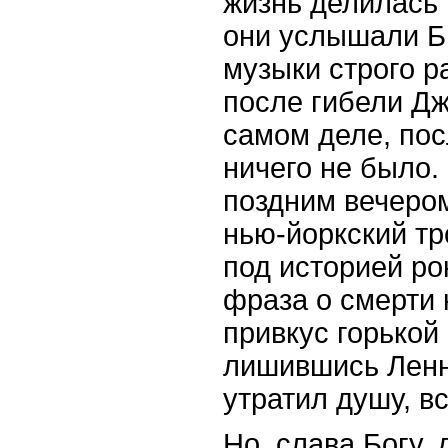
жизнь делилась н
они услышали Би
музыки строго р
после гибели Д
самом деле, по
ничего не было
поздним вечером
нью-йоркский тр
под историей ро
фраза о смерти 
привкус горькой
лишившись Ленн
утратил душу, в
Но, слава Богу,