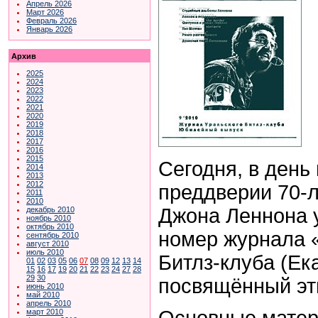
Апрель 2026
Март 2026
Февраль 2026
Январь 2026
Архив
2025
2024
2023
2022
2021
2020
2019
2018
2017
2016
2015
Сегодня, в день
2014
2013
2012
преддверии 70-л
2011
2010
Джона Леннона 
декабрь 2010
ноябрь 2010
октябрь 2010
номер журнала 
сентябрь 2010
август 2010
июль 2010
Битлз-клуба (Ек
01
02
03
05
06
07
08
09
12
13
14
15
16
17
19
20
21
22
23
24
27
28
29
30
посвящённый эт
июнь 2010
май 2010
апрель 2010
Основные матер
март 2010