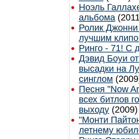
Ноэль Галлах
альбома
(2011
Ролик Джонни
лучшим клипо
Ринго - 71! С
Дэвид Боуи о
высадки на Лу
синглом
(2009
Песня "Now An
всех битлов г
выходу
(2009)
"Монти Пайтон
летнему юби