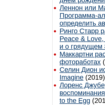
днем рождени
Леннон или М
Программа-ал
определить а
Ринго Старр р
Peace & Love,
и о грядущем 
Маккартни рас
фотоработах
Селин Дион и
Imagine
(2019)
Лоренс Джубе
воспоминания
to the Egg
(20