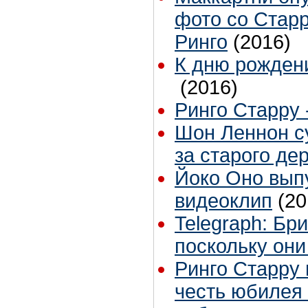
фото со Стар
Ринго
(2016)
К дню рожден
(2016)
Ринго Старру 
Шон Леннон су
за старого де
Йоко Оно вып
видеоклип
(20
Telegraph: Бр
поскольку они
Ринго Старру 
честь юбилея