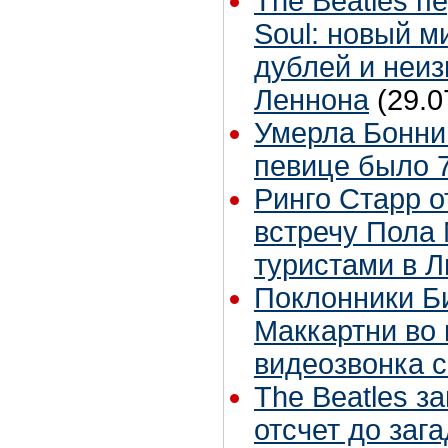
The Beatles п
Soul: новый м
дублей и неиз
Леннона
(29.0
Умерла Бонни
певице было 7
Ринго Старр о
встречу Пола 
туристами в 
Поклонники Б
Маккартни во 
видеозвонка 
The Beatles з
отсчет до заг