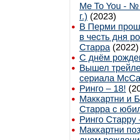
Me To You - №
г.)
(2023)
В Перми прош
в честь дня р
Старра
(2022)
С днём рожден
Вышел трейле
сериала McCar
Ринго – 18!
(2
Маккартни и 
Старра с юби
Ринго Старру 
Маккартни по