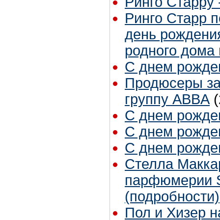
Ринго Старру - 
Ринго Старр п
день рождения
родного дома
С днем рожден
Продюсеры за
группу ABBA
С днем рожден
С днем рожден
С днем рожден
Стелла Маккар
парфюмерии S
(подробности)
Пол и Хизер 