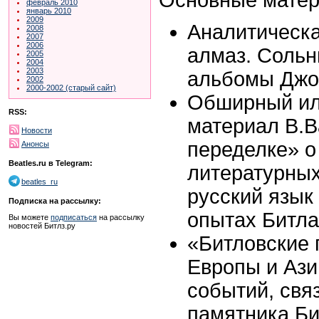
февраль 2010
январь 2010
2009
Аналитическа
2008
2007
2006
алмаз. Соль
2005
2004
2003
альбомы Джо
2002
2000-2002 (старый сайт)
Обширный ил
RSS:
материал В.В
Новости
переделке» о
Анонсы
Beatles.ru в Telegram:
литературных
beatles_ru
русский язык
Подписка на рассылку:
опытах Битл
Вы можете
подписаться
на рассылку
новостей Битлз.ру
«Битловские 
Европы и Аз
событий, свя
памятника Би