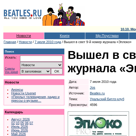
10.10. Мо
Новости
Книги
Мр.Поустман
Главная
/
Новости
/
7 июля 2010 года
/ Вышел в свет 9-й номер журнала «Эплоко»
Вышел в св
Поиск
Искать:
журнала «Э
Советы
Vox populi
Дата:
7 июля 2010 года
Новости
Автор:
Jos
Анонсы
Источник:
Beatles.ru
Новости Usenet
«Перлы» телевидения, радио и
Тема:
Уральский Битлз-клуб
прессы о музыке…
Просмотры:
4596
Календарь
Август 2026
02
03
05
06
07
Июль 2026
Июнь 2026
Май 2026