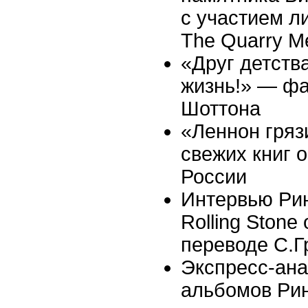
с участием л
The Quarry M
«Друг детств
жизнь!» — ф
Шоттона
«Леннон гряз
свежих книг 
России
Интервью Рин
Rolling Stone 
переводе С.
Экспресс-ана
альбомов Рин