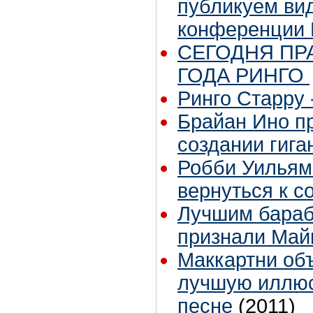
публикуем вид
конференции 
СЕГОДНЯ ПР
ГОДА РИНГО
Ринго Старру -
Брайан Ино пр
создании гига
Робби Уильям
вернуться к с
Лучшим бараб
признали Май
Маккартни объ
лучшую иллюс
песне
(2011)