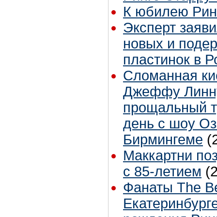
К юбилею Рин
Эксперт заяви
новых и поде
пластинок в Р
Сломанная ки
Джеффу Линну
прощальный т
день с шоу Оз
Бирмингеме
(
Маккартни по
с 85-летием
(
Фанаты The Be
Екатеринбург