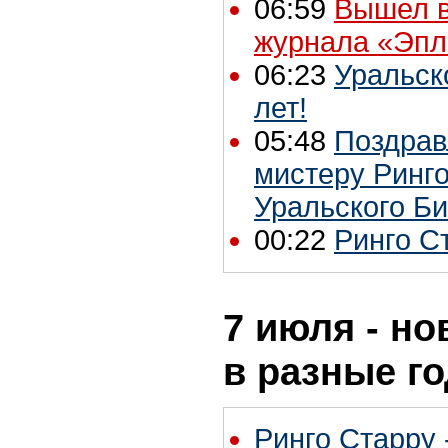
06:59
Вышел в
журнала «Эпл
06:23
Уральск
лет!
05:48
Поздрав
мистеру Ринго
Уральского Би
00:22
Ринго Ст
7 июля - но
в разные г
Ринго Старру -