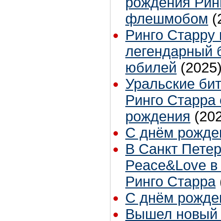
рождения Рин
флешмобом
(
Ринго Старру 
легендарный 
юбилей
(2025
Уральские би
Ринго Старра 
рождения
(20
С днём рожден
В Санкт Пете
Peace&Love в
Ринго Старра
С днём рожден
Вышел новый 