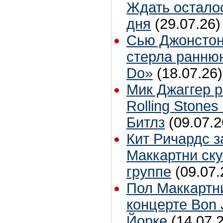
Ждать остало
дня
(29.07.26)
Сью Джонстон
стерла ранню
Do»
(18.07.26)
Мик Джаггер р
Rolling Stones
Битлз
(09.07.2
Кит Ричардс з
Маккартни ску
группе
(09.07.
Пол Маккартн
концерте Bon 
Йорке
(14.07.