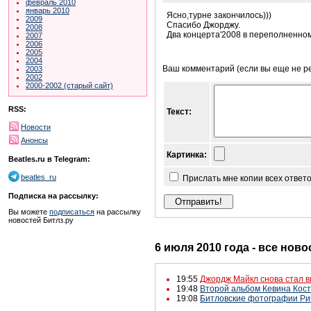
февраль 2010
январь 2010
Ясно,турне закончилось)))
2009
Спасибо Джорджу.
2008
Два концерта'2008 в переполненно
2007
2006
2005
2004
Ваш комментарий (если вы еще не р
2003
2002
2000-2002 (старый сайт)
RSS:
Текст:
Новости
Анонсы
Картинка:
Beatles.ru в Telegram:
beatles_ru
Прислать мне копии всех ответ
Подписка на рассылку:
Вы можете
подписаться
на рассылку
новостей Битлз.ру
6 июля 2010 года - все ново
19:55
Джордж Майкл снова стал 
19:48
Второй альбом Кевина Кост
19:08
Битловские фотографии Ри