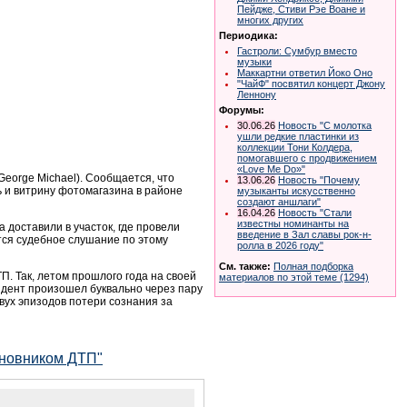
Пейдже, Стиви Рэе Воане и
многих других
Периодика:
Гастроли: Сумбур вместо
музыки
Маккартни ответил Йоко Оно
"ЧайФ" посвятил концерт Джону
Леннону
Форумы:
30.06.26
Новость "С молотка
ушли редкие пластинки из
коллекции Тони Колдера,
помогавшего с продвижением
«Love Me Do»"
eorge Michael). Сообщается, что
13.06.26
Новость "Почему
ь и витрину фотомагазина в районе
музыканты искусственно
создают аншлаги"
16.04.26
Новость "Стали
известны номинанты на
 доставили в участок, где провели
введение в Зал славы рок-н-
ится судебное слушание по этому
ролла в 2026 году"
См. также:
Полная подборка
. Так, летом прошлого года на своей
материалов по этой теме (1294)
идент произошел буквально через пару
двух эпизодов потери сознания за
иновником ДТП"