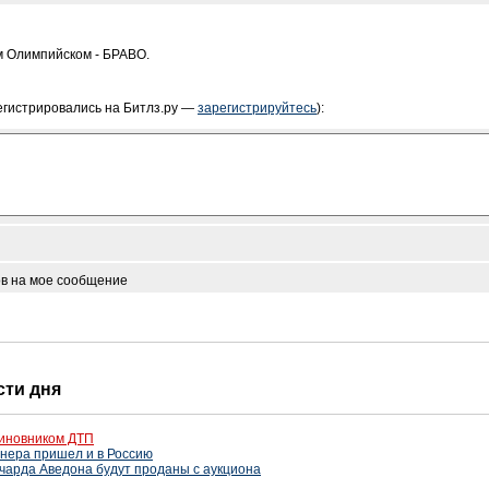
м Олимпийском - БРАВО.
егистрировались на Битлз.ру —
зарегистрируйтесь
):
ов на мое сообщение
сти дня
виновником ДТП
нера пришел и в Россию
чарда Аведона будут проданы с аукциона