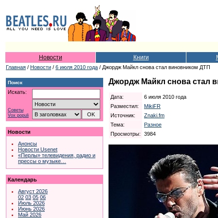
Новости
Книги
Главная
/
Новости
/
6 июля 2010 года
/ Джордж Майкл снова стал виновником ДТП
Джордж Майкл снова стал 
Поиск
Искать:
Дата:
6 июля 2010 года
Разместил:
MikiFR
Советы
Источник:
Znaki.fm
Vox populi
Тема:
Разное
Новости
Просмотры:
3984
Анонсы
Новости Usenet
«Перлы» телевидения, радио и
прессы о музыке…
Календарь
Август 2026
02
03
05
06
Июль 2026
Июнь 2026
Май 2026