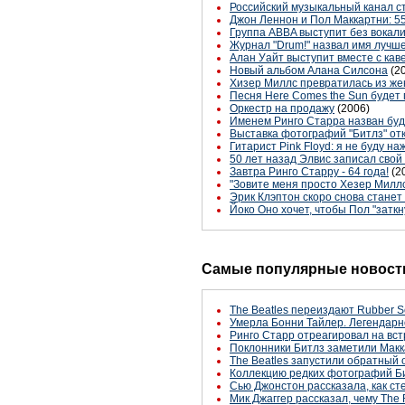
Российский музыкальный канал 
Джон Леннон и Пол Маккартни: 55
Группа ABBA выступит без вокали
Журнал "Drum!" назвал имя лучш
Алан Уайт выступит вместе с кав
Новый альбом Алана Силсона
(2
Хизер Миллс превратилась из же
Песня Here Comes the Sun будет 
Оркестр на продажу
(2006)
Именем Ринго Старра назван бу
Выставка фотографий "Битлз" от
Гитарист Pink Floyd: я не буду на
50 лет назад Элвис записал свой
Завтра Ринго Старру - 64 года!
(2
"Зовите меня просто Хезер Милл
Эрик Клэптон скоро снова стане
Йоко Оно хочет, чтобы Пол "заткн
Самые популярные новости
The Beatles переиздают Rubber S
Умерла Бонни Тайлер. Легендарн
Ринго Старр отреагировал на вст
Поклонники Битлз заметили Макк
The Beatles запустили обратный 
Коллекцию редких фотографий Би
Сью Джонстон рассказала, как с
Мик Джаггер рассказал, чему The 