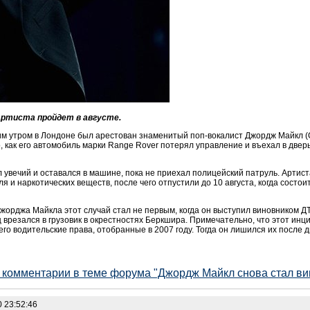
артиста пройдет в августе.
им утром в Лондоне был арестован знаменитый поп-вокалист Джордж Майкл (G
 как его автомобиль марки Range Rover потерял управление и въехал в двер
 увечий и оставался в машине, пока не приехал полицейский патруль. Артиста
я и наркотических веществ, после чего отпустили до 10 августа, когда состо
орджа Майкла этот случай стал не первым, когда он выступил виновником ДТП
врезался в грузовик в окрестностях Беркшира. Примечательно, что этот инц
 его водительские права, отобранные в 2007 году. Тогда он лишился их после 
е комментарии в теме форума "Джордж Майкл снова стал в
 23:52:46