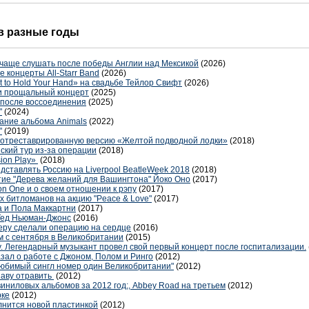
 в разные годы
 чаще слушать после победы Англии над Мексикой
(2026)
 концерты All-Starr Band
(2026)
 to Hold Your Hand» на свадьбе Тейлор Свифт
(2026)
ли прощальный концерт
(2025)
 после воссоединения
(2025)
"
(2024)
дание альбома Animals
(2022)
"
(2019)
т отреставрированную версию «Желтой подводной лодки»
(2018)
ский тур из-за операции
(2018)
sion Play»
(2018)
едставлять Россию на Liverpool BeatleWeek 2018
(2018)
ие "Дерева желаний для Вашингтона" Йоко Оно
(2017)
on One и о своем отношении к рэпу
(2017)
х битломанов на акцию "Peace & Love"
(2017)
а и Пола Маккартни
(2017)
Тед Ньюман-Джонс
(2016)
еру сделали операцию на сердце
(2016)
 с сентября в Великобритании
(2015)
. Легендарный музыкант провел свой первый концерт после госпитализации.
зал о работе с Джоном, Полом и Ринго
(2012)
 "Любимый сингл номер один Великобритании"
(2012)
шаву отравить
(2012)
иниловых альбомов за 2012 год;, Abbey Road на третьем
(2012)
рке
(2012)
нится новой пластинкой
(2012)