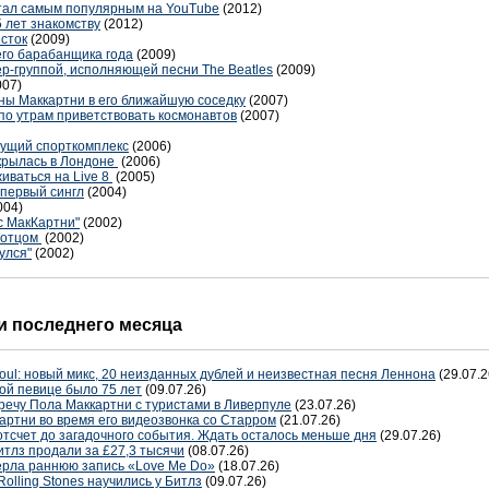
стал самым популярным на YouTube
(2012)
 лет знакомству
(2012)
сток
(2009)
его барабанщика года
(2009)
ер-группой, исполняющей песни The Beatles
(2009)
007)
ны Маккартни в его ближайшую соседку
(2007)
по утрам приветствовать космонавтов
(2007)
дущий спорткомплекс
(2006)
крылась в Лондоне
(2006)
живаться на Live 8
(2005)
 первый сингл
(2004)
004)
с МакКартни"
(2002)
т отцом
(2002)
улся"
(2002)
 последнего месяца
oul: новый микс, 20 неизданных дублей и неизвестная песня Леннона
(29.07.2
ой певице было 75 лет
(09.07.26)
речу Пола Маккартни с туристами в Ливерпуле
(23.07.26)
артни во время его видеозвонка со Старром
(21.07.26)
отсчет до загадочного события. Ждать осталось меньше дня
(29.07.26)
тлз продали за £27,3 тысячи
(08.07.26)
терла раннюю запись «Love Me Do»
(18.07.26)
Rolling Stones научились у Битлз
(09.07.26)