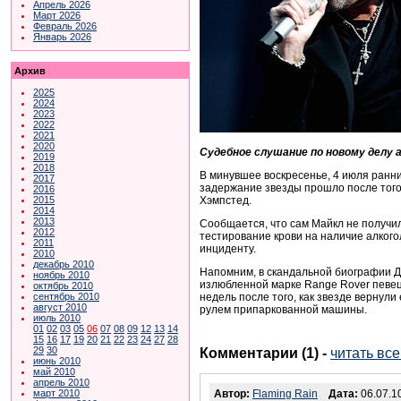
Апрель 2026
Март 2026
Февраль 2026
Январь 2026
Архив
2025
2024
2023
2022
2021
2020
Судебное слушание по новому делу 
2019
2018
В минувшее воскресенье, 4 июля ранн
2017
задержание звезды прошло после того,
2016
Хэмпстед.
2015
2014
2013
Сообщается, что сам Майкл не получил
2012
тестирование крови на наличие алкогол
2011
инциденту.
2010
декабрь 2010
Напомним, в скандальной биографии Дж
ноябрь 2010
излюбленной марке Range Rover певец 
октябрь 2010
недель после того, как звезде вернули
сентябрь 2010
август 2010
рулем припаркованной машины.
июль 2010
01
02
03
05
06
07
08
09
12
13
14
15
16
17
19
20
21
22
23
24
27
28
29
30
Комментарии (1)
-
читать вс
июнь 2010
май 2010
апрель 2010
март 2010
Автор:
Flaming Rain
Дата:
06.07.10