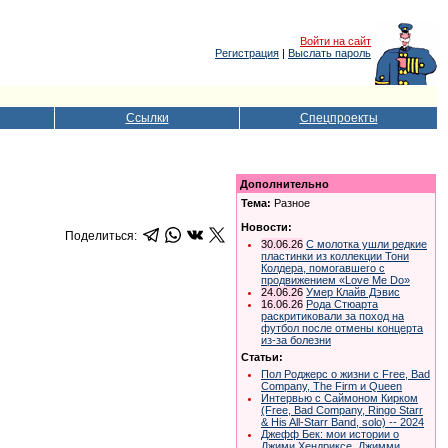
Войти на сайт
Регистрация
|
Выслать пароль
Ссылки
Спецпроекты
Дополнительно
Тема:
Разное
Новости:
Поделиться:
30.06.26
С молотка ушли редкие
пластинки из коллекции Тони
Колдера, помогавшего с
продвижением «Love Me Do»
24.06.26
Умер Клайв Дэвис
16.06.26
Рода Стюарта
раскритиковали за поход на
футбол после отмены концерта
из-за болезни
Статьи:
Пол Роджерс о жизни с Free, Bad
Company, The Firm и Queen
Интервью с Саймоном Кирком
(Free, Bad Company, Ringo Starr
& His All-Starr Band, solo) -- 2024
Джефф Бек: мои истории о
Джими Хендриксе, Джимми