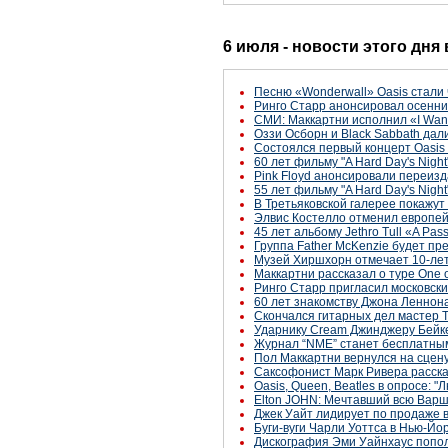
6 июля - новости этого дня
Песню «Wonderwall» Oasis стали
Ринго Старр анонсировал осенние
СМИ: Маккартни исполнил «I Want
Оззи Осборн и Black Sabbath да
Состоялся первый концерт Oasis
60 лет фильму "A Hard Day's Night
Pink Floyd анонсировали переиз
55 лет фильму "A Hard Day's Night
В Третьяковской галерее покажу
Элвис Костелло отменил европей
45 лет альбому Jethro Tull «A Pas
Группа Father McKenzie будет пр
Музей Хиршхорн отмечает 10-лет
Маккартни рассказал о туре One 
Ринго Старр пригласил московски
60 лет знакомству Джона Леннон
Скончался гитарных дел мастер 
Ударнику Cream Джинджеру Бейк
Журнал “NME” станет бесплатным
Пол Маккартни вернулся на сцену
Саксофонист Марк Ривера расска
Oasis, Queen, Beatles в опросе:
Elton JOHN: Мечтавший всю Вар
Джек Уайт лидирует по продаже в
Буги-вуги Чарли Уоттса в Нью-Йо
Дискография Эми Уайнхаус попол