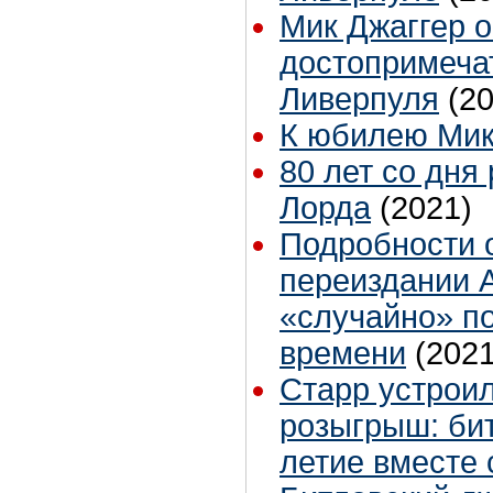
Мик Джаггер 
достопримеча
Ливерпуля
(2
К юбилею Мик
80 лет со дня
Лорда
(2021)
Подробности 
переиздании A
«случайно» п
времени
(2021
Старр устрои
розыгрыш: бит
летие вместе