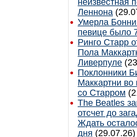
неизвестная 
Леннона
(29.0
Умерла Бонни
певице было 7
Ринго Старр о
Пола Маккартн
Ливерпуле
(23
Поклонники Б
Маккартни во 
со Старром
(2
The Beatles з
отсчет до заг
Ждать остало
дня
(29.07.26)