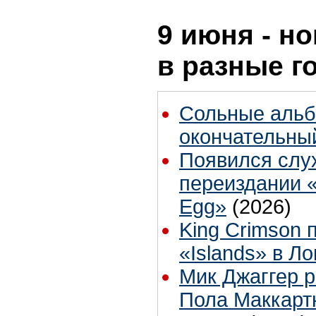
9 июня - но
в разные г
Сольные альб
окончательны
Появился слух
переиздании «
Egg»
(2026)
King Crimson 
«Islands» в Л
Мик Джаггер р
Пола Маккартн