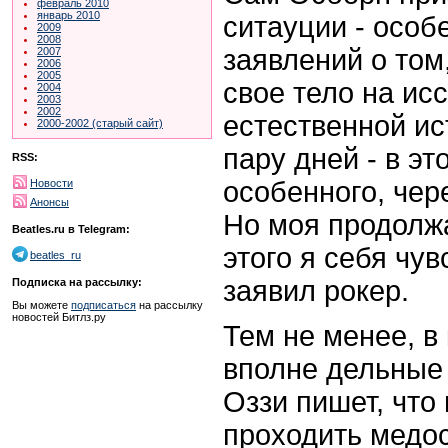
февраль 2010
январь 2010
ситауции - особ
2009
2008
заявлений о том
2007
2006
2005
свое тело на и
2004
2003
2002
естественной ис
2000-2002 (старый сайт)
пару дней - в эт
RSS:
особенного, чер
Новости
Анонсы
Но моя продолжа
Beatles.ru в Telegram:
этого я себя чу
beatles_ru
заявил рокер.
Подписка на рассылку:
Вы можете
подписаться
на рассылку
новостей Битлз.ру
Тем не менее, в
вполне дельные
Оззи пишет, что
проходить медо