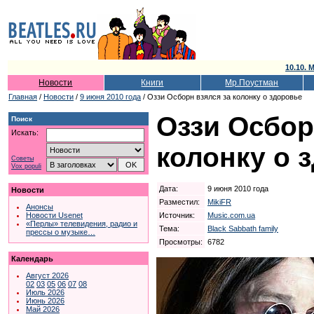
10.10. 
Новости
Книги
Мр.Поустман
Главная
/
Новости
/
9 июня 2010 года
/ Оззи Осборн взялся за колонку о здоровье
Оззи Осбор
Поиск
Искать:
колонку о 
Советы
Vox populi
Дата:
9 июня 2010 года
Новости
Разместил:
MikiFR
Анонсы
Источник:
Music.com.ua
Новости Usenet
«Перлы» телевидения, радио и
Тема:
Black Sabbath family
прессы о музыке…
Просмотры:
6782
Календарь
Август 2026
02
03
05
06
07
08
Июль 2026
Июнь 2026
Май 2026