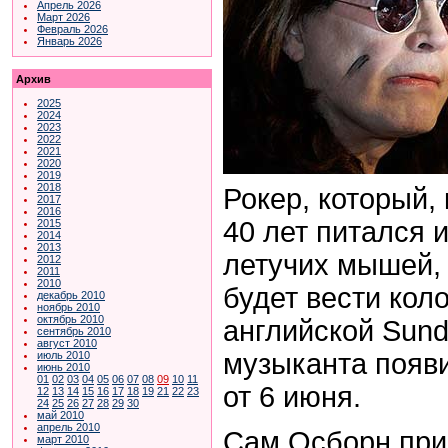
Апрель 2026
Март 2026
Февраль 2026
Январь 2026
Архив
2025
2024
2023
2022
2021
2020
2019
2018
Рокер, который,
2017
2016
40 лет питался 
2015
2014
2013
летучих мышей, 
2012
2011
2010
будет вести коло
декабрь 2010
ноябрь 2010
октябрь 2010
английской Sund
сентябрь 2010
август 2010
музыканта появи
июль 2010
июнь 2010
01
02
03
04
05
06
07
08
09
10
11
от 6 июня.
12
13
14
15
16
17
18
19
21
22
23
24
25
26
27
28
29
30
май 2010
апрель 2010
Сам Осборн при
март 2010