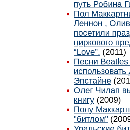
путь Робина Г
Пол Маккартн
Леннон , Оли
посетили праз
циркового пр
“Love”.
(2011)
Песни Beatle
использовать
Эпстайне
(201
Олег Чилап в
книгу
(2009)
Полу Маккарт
"битлом"
(200
Уральские би