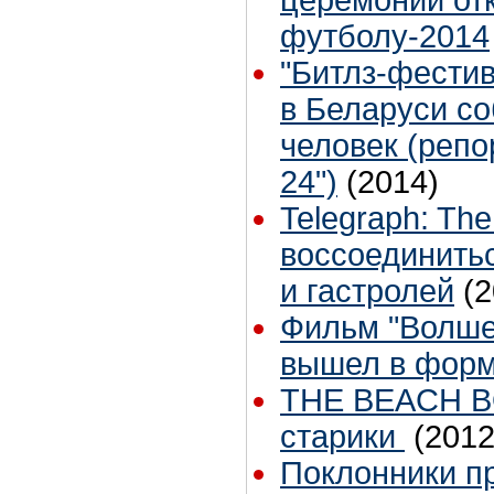
церемонии от
футболу-2014
"Битлз-фести
в Беларуси со
человек (репо
24")
(2014)
Telegraph: The
воссоединить
и гастролей
(2
Фильм "Волше
вышел в форма
THE BEACH BO
старики
(2012
Поклонники п