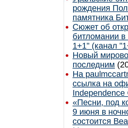
рождения Пол
памятника Би
Сюжет об отк
битломании в 
1+1" (канал "1
Новый мирово
последним
(2
На paulmccart
ссылка на оф
Independence 
«Песни, под к
9 июня в ночн
состоится Beat