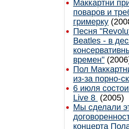
Маккартни при
поваров и тре
гримерку
(200
Песня "Revolu
Beatles - в д
консервативны
времен"
(2006
Пол Маккартни
из-за порно-с
6 июля состои
Live 8
(2005)
Мы сделали эт
договореннос
концерта Пола