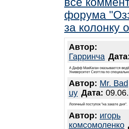
все коммент
форума "Оз
за колонку 
Автор:
Гарринча
Дата
А Дафф МакКаган оказывается ведёт
Университет Сиэттла по специальн
Автор:
Mr. Bad
uy
Дата:
09.06.
Логичный поступок "на закате дня".
Автор:
игорь
комсомоленко