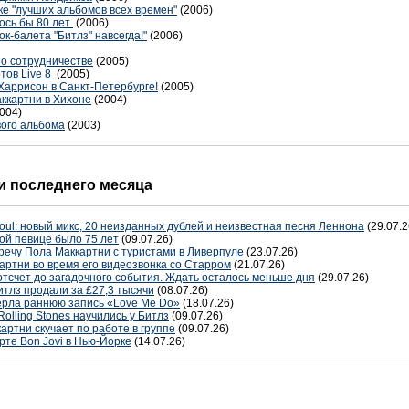
ске "лучших альбомов всех времен"
(2006)
ось бы 80 лет
(2006)
к-балета "Битлз" навсегда!"
(2006)
 о сотрудничестве
(2005)
тов Live 8
(2005)
Харрисон в Санкт-Петербурге!
(2005)
ккартни в Хихоне
(2004)
004)
вого альбома
(2003)
 последнего месяца
oul: новый микс, 20 неизданных дублей и неизвестная песня Леннона
(29.07.2
ой певице было 75 лет
(09.07.26)
речу Пола Маккартни с туристами в Ливерпуле
(23.07.26)
артни во время его видеозвонка со Старром
(21.07.26)
отсчет до загадочного события. Ждать осталось меньше дня
(29.07.26)
тлз продали за £27,3 тысячи
(08.07.26)
терла раннюю запись «Love Me Do»
(18.07.26)
Rolling Stones научились у Битлз
(09.07.26)
артни скучает по работе в группе
(09.07.26)
рте Bon Jovi в Нью-Йорке
(14.07.26)