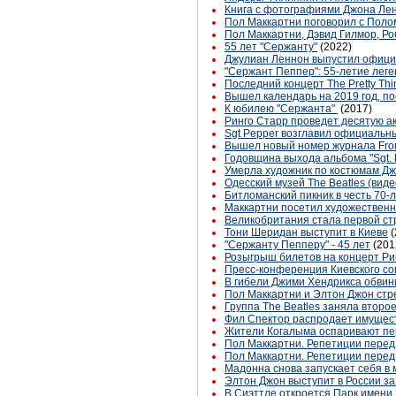
Книга с фотографиями Джона Лен
Пол Маккартни поговорил с Поло
Пол Маккартни, Дэвид Гилмор, Ро
55 лет "Сержанту"
(2022)
Джулиан Леннон выпустил офици
"Сержант Пеппер": 55-летие лег
Последний концерт The Pretty Th
Вышел календарь на 2019 год, п
К юбилею "Сержанта"
(2017)
Ринго Старр проведет десятую ак
Sgt Pepper возглавил официальн
Вышел новый номер журнала From 
Годовщина выхода альбома "Sgt. P
Умерла художник по костюмам Дж
Одесский музей The Beatles (вид
Битломанский пикник в честь 70-
Маккартни посетил художественн
Великобритания стала первой ст
Тони Шеридан выступит в Киеве
(
"Сержанту Пепперу" - 45 лет
(201
Розыгрыш билетов на концерт Ринг
Пресс-конференция Киевского со
В гибели Джими Хендрикса обвин
Пол Маккартни и Элтон Джон ст
Группа The Beatles заняла второ
Фил Спектор распродает имущест
Жители Когалыма оспаривают пер
Пол Маккартни. Репетиции перед к
Пол Маккартни. Репетиции перед к
Мадонна снова запускает себя в 
Элтон Джон выступит в России з
В Сиэттле откроется Парк имени