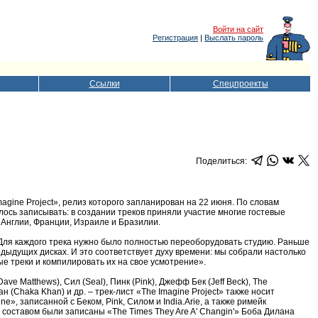
Войти на сайт
Регистрация
|
Выслать пароль
Ссылки
Спецпроекты
Поделиться:
agine Project», релиз которого запланирован на 22 июня. По словам
лось записывать: в создании треков приняли участие многие гостевые
 Англии, Франции, Израиле и Бразилии.
– Для каждого трека нужно было полностью переоборудовать студию. Раньше
предыдущих дисках. И это соответствует духу времени: мы собрали настолько
ые треки и компилировать их на свое усмотрение».
 Matthews), Сил (Seal), Пинк (Pink), Джефф Бек (Jeff Beck), The
ан (Chaka Khan) и др. – трек-лист «The Imagine Project» также носит
», записанной с Беком, Pink, Силом и India.Arie, а также римейк
составом были записаны «The Times They Are A' Changin'» Боба Дилана