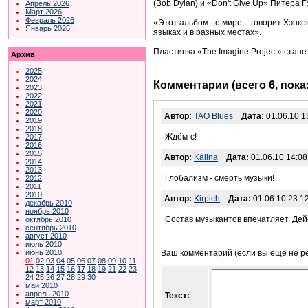
(Bob Dylan) и «Don't Give Up» Питера Гэ
Апрель 2026
Март 2026
Февраль 2026
«Этот альбом - о мире, - говорит Хэнк
Январь 2026
языках и в разных местах».
Пластинка «The Imagine Project» станет
Архив
2025
2024
Комментарии (всего 6, пок
2023
2022
2021
2020
Автор:
TAO Blues
Дата:
01.06.10 1
2019
2018
Ждём-с!
2017
2016
2015
Автор:
Kalina
Дата:
01.06.10 14:08
2014
2013
Глобализм - смерть музыки!
2012
2011
2010
Автор:
Kirpich
Дата:
01.06.10 23:1
декабрь 2010
ноябрь 2010
Состав музыкантов впечатляет. Дейс
октябрь 2010
сентябрь 2010
август 2010
июль 2010
июнь 2010
Ваш комментарий (если вы еще не р
01
02
03
04
05
06
07
08
09
10
11
12
13
14
15
16
17
18
19
21
22
23
24
25
26
27
28
29
30
май 2010
апрель 2010
Текст:
март 2010