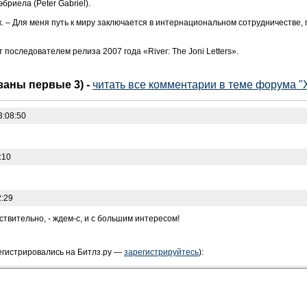
бриела (Peter Gabriel).
ок. – Для меня путь к миру заключается в интернациональном сотрудничестве,
 последователем релиза 2007 года «River: The Joni Letters».
азаны первые 3)
-
читать все комментарии в теме форума "
3:08:50
:10
2:29
твительно, - ждем-с, и с большим интересом!
егистрировались на Битлз.ру —
зарегистрируйтесь
):