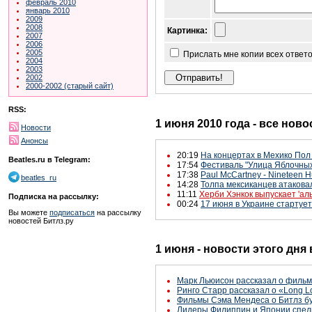
февраль 2010
январь 2010
2009
2008
Картинка:
2007
2006
2005
Прислать мне копии всех ответ
2004
2003
2002
2000-2002 (старый сайт)
RSS:
1 июня 2010 года - все ново
Новости
Анонсы
20:19
На концертах в Мехико Пол 
Beatles.ru в Telegram:
17:54
Фестиваль "Улица Яблочных
17:38
Paul McCartney - Nineteen H
beatles_ru
14:28
Толпа мексиканцев атакова
11:11
Херби Хэнкок выпускает 'ал
Подписка на рассылку:
00:24
17 июня в Украине стартуе
Вы можете
подписаться
на рассылку
новостей Битлз.ру
1 июня - новости этого дня
Марк Льюисон рассказал о фильме
Ринго Старр рассказал о «Long L
Фильмы Сэма Мендеса о Битлз бу
Лидеры Филиппин и Японии спели