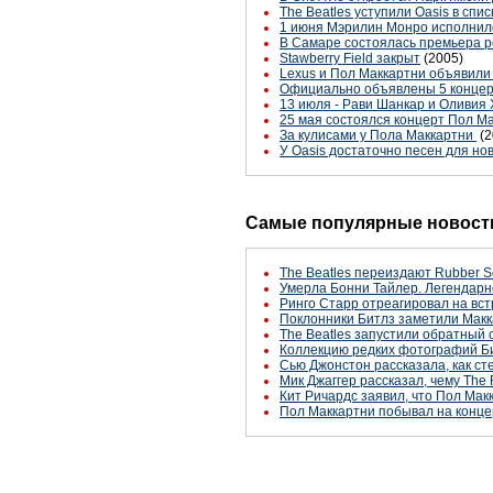
The Beatles уступили Oasis в спи
1 июня Мэрилин Монро исполнил
В Самаре состоялась премьера ро
Stawberry Field закрыт
(2005)
Lexus и Пол Маккартни объявили
Официально объявлены 5 концер
13 июля - Рави Шанкар и Оливия 
25 мая состоялся концерт Пол Ма
За кулисами у Пола Маккартни
(2
У Oasis достаточно песен для но
Самые популярные новости
The Beatles переиздают Rubber S
Умерла Бонни Тайлер. Легендарн
Ринго Старр отреагировал на вст
Поклонники Битлз заметили Макк
The Beatles запустили обратный 
Коллекцию редких фотографий Би
Сью Джонстон рассказала, как с
Мик Джаггер рассказал, чему The 
Кит Ричардс заявил, что Пол Макк
Пол Маккартни побывал на конце