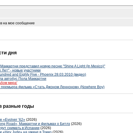
ов на мое сообщение
сти дня
Маккартни представил новую песню "Shine A Light (In Mexico)"
 Лет" - новые участники
undred and Eighty Five - Phoenix 28.03.2010 (видео)
ла автобус Пола Маккартни
ьбом мира'
т премьера фильма «Стать Джоном Ленноном» (Nowhere Boy)
 в разные годы
 «Evolver ’62»
(2026)
ong Road», Маккартни и фильмах о Битлз
(2026)
дут снимать в Испании
(2026)
 «Hey Jude» на ужине в Токио
(2026)