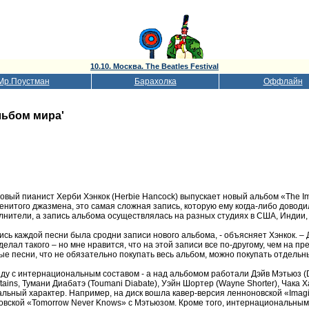
10.10. Москва. The Beatles Festival
Мр.Поустман
Барахолка
Оффлайн
льбом мира'
овый пианист Херби Хэнкок (Herbie Hancock) выпускает новый альбом «The Im
енитого джазмена, это самая сложная запись, которую ему когда-либо доводи
лнители, а запись альбома осуществлялась на разных студиях в США, Индии,
ись каждой песни была сродни записи нового альбома, - объясняет Хэнкок. 
 делал такого – но мне нравится, что на этой записи все по-другому, чем на 
ые песни, что не обязательно покупать весь альбом, можно покупать отдельн
ду с интернациональным составом - а над альбомом работали Дэйв Мэтьюз (Dave
ftains, Тумани Диабатэ (Toumani Diabаte), Уэйн Шортер (Wayne Shorter), Чака Х
альный характер. Например, на диск вошла кавер-версия ленноновской «Imagine
овской «Tomorrow Never Knows» с Мэтьюзом. Кроме того, интернациональным 