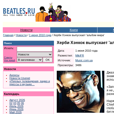
Новости
Книги
Главная
/
Новости
/
1 июня 2010 года
/ Херби Хэнкок выпускает 'альбом мира'
Херби Хэнкок выпускает 'а
Поиск
Искать:
Дата:
1 июня 2010 года
Разместил:
MikiFR
Советы
Источник:
Music.com.ua
Vox populi
Просмотры:
3486
Новости
Джаз
Анонсы
знам
Новости Usenet
испо
«Перлы» телевидения, радио и
прессы о музыке…
«Зап
я не
разн
Календарь
Август 2026
Наря
02
03
05
06
Chie
Июль 2026
глоб
Июнь 2026
битл
Май 2026