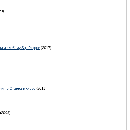
23)
и и альбому Sgt. Pepper
(2017)
Ринго Старра в Киеве
(2011)
(2008)