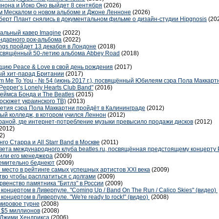
нона и Йоко Оно выйдет 8 сентября
(2026)
м Мескалом о новом альбоме и Джоне Ленноне
(2026)
берт Плант снялись в документальном фильме о дизайн-студии Hipgnosis
(20
альный кавер Imagine
(2022)
ендарного рок-альбома
(2022)
ings пройдет 13 декабря в Лондоне
(2018)
освящённый 50-летию альбома Abbey Road
(2018)
цию Peace & Love в свой день рождения
(2017)
ый хит-парад Британии
(2017)
Me To You - № 54 (июнь 2017 г.), посвящённый Юбилеям сэра Пола Маккартн
epper’s Lonely Hearts Club Band"
(2016)
еймса Бонда и The Beatles
(2015)
еосюжет украинского ТВ)
(2013)
летия сэра Пола Маккартни пройдёт в Калининграде
(2012)
ый колледж, в котором учился Леннон
(2012)
раной, где интернет-потребление музыки превысило продажи дисков
(2012)
2012)
2)
о Старра и All Starr Band в Москве
(2011)
вета международного клуба beatles.ru, посвящённая предстоящему концерту 
или его менеджера
(2009)
ремительно беднеют
(2009)
е место в рейтинге самых успешных артистов XXI века
(2009)
во чтобы расплатиться с долгами
(2009)
венство памятника "Битлз" в России
(2009)
онцертом в Ливерпуле. "Coming Up / Band On The Run / Calico Skies" (видео)
онцертом в Ливерпуле. "We're ready to rock!" (видео)
(2008)
мировое турне
(2008)
а $5 миллионов
(2008)
 Джими Хендрикса
(2006)