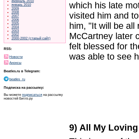
февраль 2010
which his late mo
январь 2010
2009
2008
visited him and to
2007
2006
him, "It will be all 
2005
2004
2003
McCartney later 
2002
2000-2002 (старый сайт)
felt blessed for t
RSS:
was able to see h
Новости
Анонсы
Beatles.ru в Telegram:
beatles_ru
Подписка на рассылку:
Вы можете
подписаться
на рассылку
новостей Битлз.ру
9) All My Loving