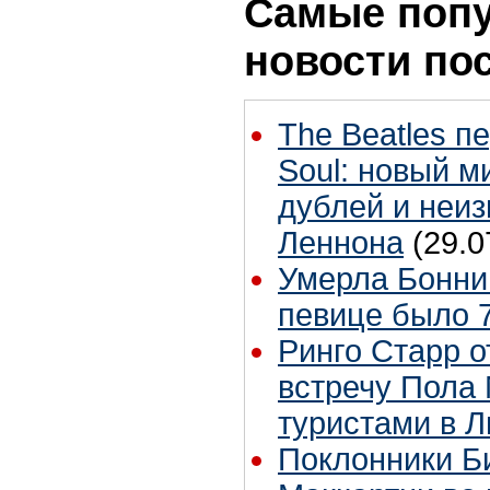
Самые поп
новости по
The Beatles п
Soul: новый м
дублей и неиз
Леннона
(29.0
Умерла Бонни
певице было 7
Ринго Старр о
встречу Пола 
туристами в 
Поклонники Б