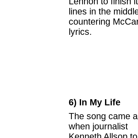
Lennon to finish i
lines in the middle
countering McCart
lyrics.
6) In My Life
The song came a
when journalist
Kenneth Allsop to