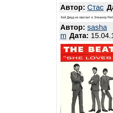
Автор:
Стас
Д
Хей Джуд не хватает и Элеанор Риг
Автор:
sasha
m
Дата:
15.04.