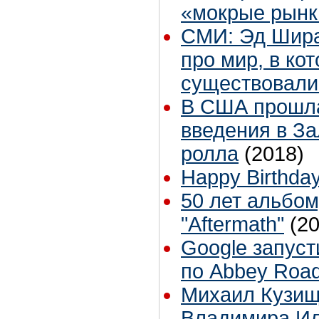
«мокрые рынк
СМИ: Эд Шира
про мир, в ко
существовали
В США прошл
введения в За
ролла
(2018)
Happy Birthday
50 лет альбом
"Aftermath"
(2
Google запуст
по Abbey Road
Михаил Кузищ
Владимира Ил