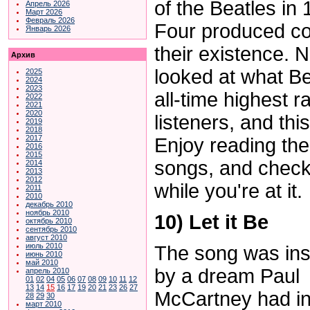
of the Beatles in
Апрель 2026
Март 2026
Февраль 2026
Four produced cou
Январь 2026
their existence. 
Архив
looked at what B
2025
2024
2023
all-time highest 
2022
2021
2020
listeners, and this 
2019
2018
2017
Enjoy reading the
2016
2015
songs, and check
2014
2013
2012
while you're at it.
2011
2010
декабрь 2010
ноябрь 2010
10) Let it Be
октябрь 2010
сентябрь 2010
август 2010
июль 2010
The song was ins
июнь 2010
май 2010
by a dream Paul
апрель 2010
01
02
04
05
06
07
08
09
10
11
12
13
14
15
16
17
19
20
21
23
26
27
McCartney had i
28
29
30
март 2010