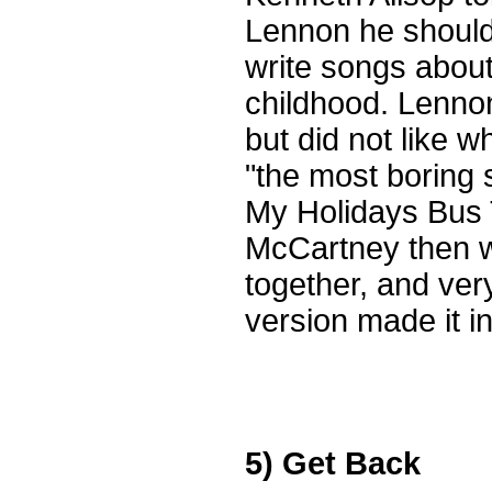
Lennon he shoul
write songs about
childhood. Lenno
but did not like wh
"the most boring 
My Holidays Bus 
McCartney then 
together, and very 
version made it i
5) Get Back