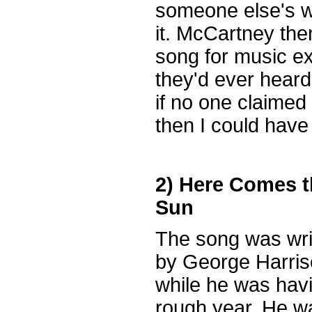
someone else's w
it. McCartney the
song for music ex
they'd ever heard 
if no one claimed 
then I could have i
2) Here Comes t
Sun
The song was wri
by George Harri
while he was hav
rough year. He w