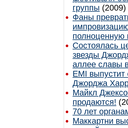
группы
(2009)
Фаны преврат
импровизацию
полноценную
Состоялась ц
звезды Джорд
аллее славы 
EMI выпустит 
Джорджа Хар
Майкл Джексон
продаются!
(2
70 лет орган
Маккартни выс