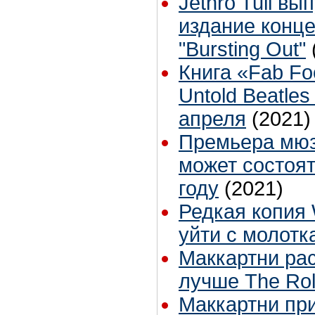
Jethro Tull в
издание конц
"Bursting Out"
Книга «Fab Foo
Untold Beatles
апреля
(2021)
Премьера мюз
может состоят
году
(2021)
Редкая копия 
уйти с молотк
Маккартни рас
лучше The Rol
Маккартни пр