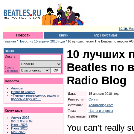
10.10. Мо
Новости
Книги
Мр.Поустман
Главная
/
Новости
/
15 апреля 2010 года
/ 10 лучших песен The Beatles по версии AO
10 лучших 
Поиск
Искать:
Beatles по 
Советы
Vox populi
Radio Blog
Новости
Анонсы
Новости Usenet
Дата:
15 апреля 2010 года
«Перлы» телевидения, радио и
прессы о музыке…
Разместил:
Corvin
Источник:
Aolradioblog.com
Календарь
Тема:
Чарты и опросы
Просмотры:
29909
Август 2026
02
03
05
06
07
You can't really s
Июль 2026
Июнь 2026
Май 2026