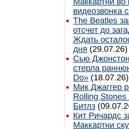
Маккартни во 
видеозвонка 
The Beatles з
отсчет до заг
Ждать остало
дня
(29.07.26)
Сью Джонстон
стерла ранню
Do»
(18.07.26)
Мик Джаггер р
Rolling Stones
Битлз
(09.07.2
Кит Ричардс з
Маккартни ску