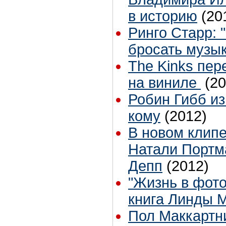
в историю
(20
Ринго Старр: 
бросать музы
The Kinks пер
на виниле
(20
Робин Гибб из
кому
(2012)
В новом клип
Натали Портм
Депп
(2012)
"Жизнь в фото
книга Линды 
Пол Маккартн