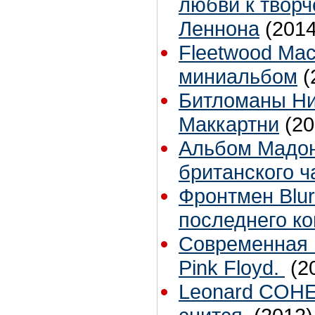
любви к творч
Леннона
(2014
Fleetwood Mac
миниальбом
(
Битломаны Ни
Маккартни
(20
Альбом Мадон
британского ч
Фронтмен Blur
последнего к
Современная и
Pink Floyd.
(2
Leonard COHE