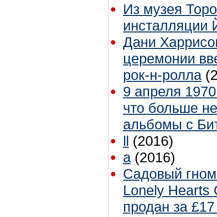
Из музея Торо
инсталляции 
Дани Харрисо
церемонии вв
рок-н-ролла
(
9 апреля 1970
что больше не
альбомы с Би
ll
(2016)
a
(2016)
Садовый гном 
Lonely Hearts
продан за £17