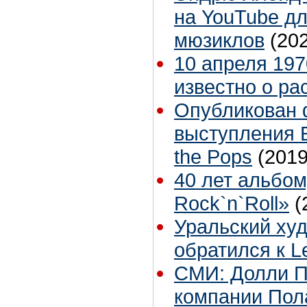
на YouTube дл
мюзиклов
(20
10 апреля 197
известно о ра
Опубликован 
выступления Б
the Pops
(2019
40 лет альбом
Rock`n`Roll»
(
Уральский ху
обратился к L
СМИ: Долли П
компании Пол