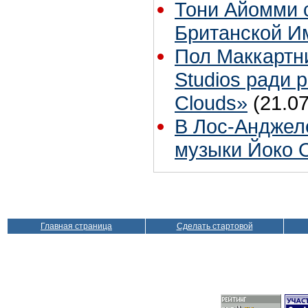
Тони Айомми 
Британской И
Пол Маккартн
Studios ради р
Clouds»
(21.07
В Лос-Анджел
музыки Йоко 
Главная страница
Сделать стартовой