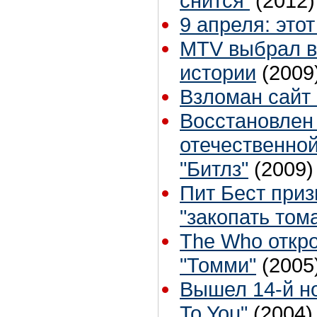
снится
(2012)
9 апреля: это
MTV выбрал в
истории
(2009
Взломан сайт
Восстановлен
отечественно
"Битлз"
(2009)
Пит Бест при
"закопать том
The Who откр
"Томми"
(2005
Вышел 14-й н
To You"
(2004)