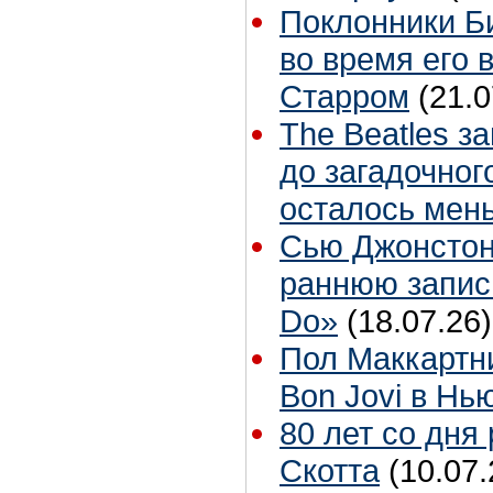
Поклонники Б
во время его 
Старром
(21.0
The Beatles з
до загадочног
осталось мен
Сью Джонстон 
раннюю запис
Do»
(18.07.26)
Пол Маккартн
Bon Jovi в Нь
80 лет со дня
Скотта
(10.07.