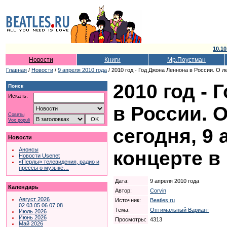
10.10
Новости
Книги
Мр.Поустман
Главная
/
Новости
/
9 апреля 2010 года
/ 2010 год - Год Джона Леннона в России. О л
2010 год -
Поиск
Искать:
в России. 
Советы
Vox populi
сегодня, 9 
Новости
Анонсы
концерте в
Новости Usenet
«Перлы» телевидения, радио и
прессы о музыке…
Дата:
9 апреля 2010 года
Календарь
Автор:
Corvin
Август 2026
Источник:
Beatles.ru
02
03
05
06
07
08
Тема:
Оптимальный Вариант
Июль 2026
Июнь 2026
Просмотры:
4313
Май 2026