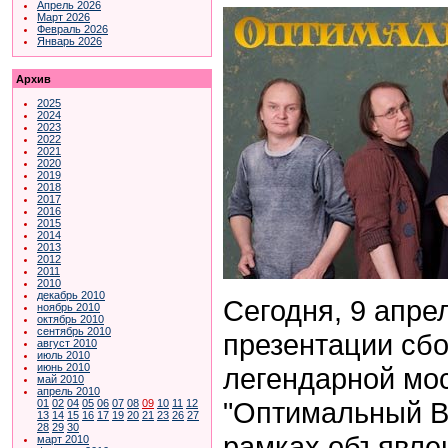
Апрель 2026
Март 2026
Февраль 2026
Январь 2026
Архив
2025
2024
2023
2022
2021
2020
2019
2018
2017
2016
2015
2014
2013
2012
2011
2010
декабрь 2010
Сегодня, 9 апрел
ноябрь 2010
октябрь 2010
сентябрь 2010
презентации сбо
август 2010
июль 2010
июнь 2010
легендарной мо
май 2010
апрель 2010
"Оптимальный В
01
02
04
05
06
07
08
09
10
11
12
13
14
15
16
17
19
20
21
23
26
27
28
29
30
рамках объявле
март 2010