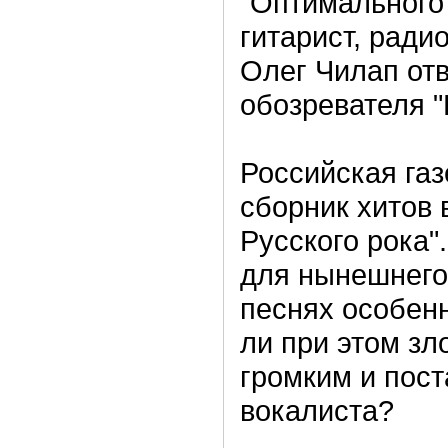
"Оптимального 
гитарист, ради
Олег Чилап от
обозревателя "
Российская га
сборник хитов 
Русского рока"
для нынешнего 
песнях особен
ли при этом зл
громким и пос
вокалиста?