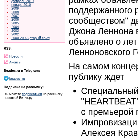
февраль 2010
январь 2010
поддержанного р
2009
2008
2007
сообществом" дв
2006
2005
2004
Джона Леннона в
2003
2002
2000-2002 (старый сайт)
объявлено о лет
RSS:
Ленноновского Г
Новости
Анонсы
На самом конце
Beatles.ru в Telegram:
публику ждет
beatles_ru
Подписка на рассылку:
Cпециальный
Вы можете
подписаться
на рассылку
новостей Битлз.ру
"НЕАRTBEAT"
с премьерой 
Импровизации
Алексея Крав