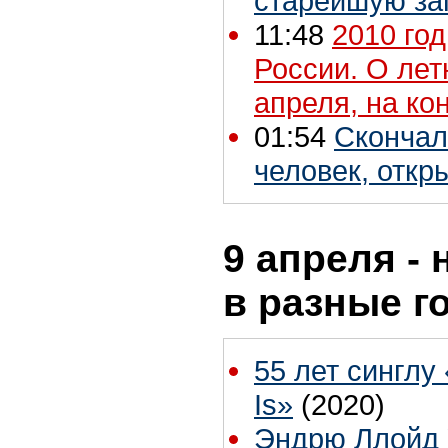
старейшую зап
11:48
2010 год
России. О лет
апреля, на ко
01:54
Скончал
человек, откр
9 апреля - 
в разные г
55 лет синглу 
Is»
(2020)
Эндрю Ллойд 