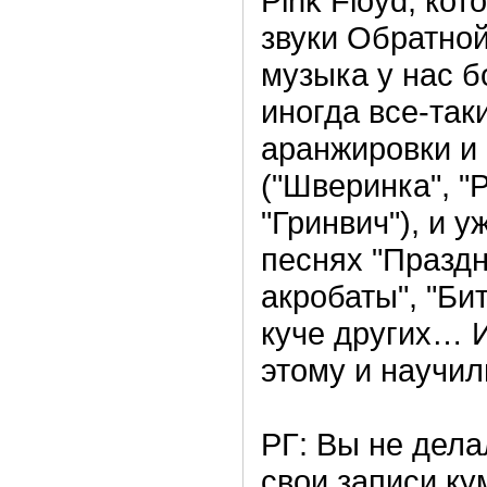
Pink Floyd, ко
звуки Обратно
музыка у нас б
иногда все-так
аранжировки и 
("Шверинка", "
"Гринвич"), и у
песнях "Праздн
акробаты", "Бит
куче других… И
этому и научи
РГ: Вы не дела
свои записи к