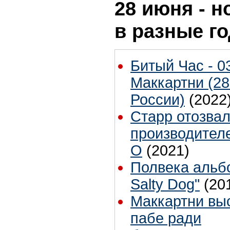
28 июня - н
в разные г
Битый Час - 0
Маккартни (28
России)
(2022
Старр отозвал
производителе
O
(2021)
Полвека альбо
Salty Dog"
(20
Маккартни вы
пабе ради