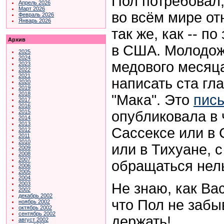
Пол потребовал
Апрель 2026
Март 2026
во всём мире от
Февраль 2026
Январь 2026
так же, как -- по
Архив
в США. Молодож
2025
2024
медового месяца
2023
2022
2021
написать ста г
2020
2019
2018
"Мака". Это
пис
2017
2016
опубликовала в ч
2015
2014
2013
Сассексе или в 
2012
2011
2010
или в Тихуане, 
2009
2008
2007
обращаться нель
2006
2005
2004
Не знаю, как Вас
2003
2002
декабрь 2002
что Пол не забы
ноябрь 2002
октябрь 2002
сентябрь 2002
держать!
август 2002