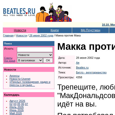
10.10. Мо
Новости
Книги
Мр.Поустман
Главная
/
Новости
/
28 июня 2002 года
/ Макка против Мака
Макка прот
Поиск
Искать:
Дата:
28 июня 2002 года
Советы
Vox populi
Автор:
Ая
Источник:
Beatles.ru
Новости
Тема:
Битлз - вегетарианство
Анонсы
Просмотры:
4358
Новости Usenet
«Перлы» телевидения, радио и
Трепещите, люб
прессы о музыке…
"МакДональдсов
Календарь
Август 2026
идёт на вы.
02
03
05
06
07
Июль 2026
Июнь 2026
Май 2026