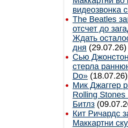
Маккартни во 
видеозвонка 
The Beatles з
отсчет до заг
Ждать остало
дня
(29.07.26)
Сью Джонстон
стерла ранню
Do»
(18.07.26)
Мик Джаггер р
Rolling Stones
Битлз
(09.07.2
Кит Ричардс з
Маккартни ску