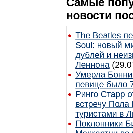
Самые поп
новости по
The Beatles п
Soul: новый м
дублей и неиз
Леннона
(29.0
Умерла Бонни
певице было 7
Ринго Старр о
встречу Пола 
туристами в 
Поклонники Б