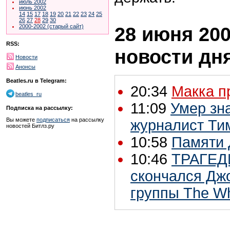
июль 2002
июнь 2002
14
15
17
18
19
20
21
22
23
24
25
26
27
28
29
30
28 июня 200
2000-2002 (старый сайт)
RSS:
новости дн
Новости
Анонсы
Beatles.ru в Telegram:
20:34
Макка п
beatles_ru
11:09
Умер зн
Подписка на рассылку:
Вы можете
подписаться
на рассылку
журналист Ти
новостей Битлз.ру
10:58
Памяти 
10:46
ТРАГЕД
скончался Джо
группы The W