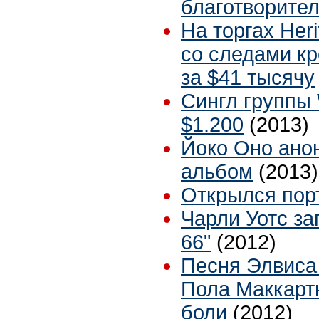
благотворите
На торгах Her
со следами к
за $41 тысячу
Сингл группы
$1.200
(2013)
Йоко Оно ано
альбом
(2013)
Открылся пор
Чарли Уотс за
66"
(2012)
Песня Элвиса
Пола Маккартн
боли
(2012)